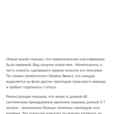
Новый анализ показал, что первоначальная классификация
была неверной. Вид получил новое имя - Newtonsaurus, в
честь ученого, сделавшего первую попытку его описания.
По словам палеонтолога Оуайна Эванса, эта находка
выделяется на фоне других тероподов триасового периода
и требует отдельного статуса.
Реконструкция показала, что челюсть длиной 60
сантиметров принадлежала крупному хищнику длиной 5-7
метров - значительно больше типичных тероподов того
времени. Это открытие помогает по-новому взглянуть на