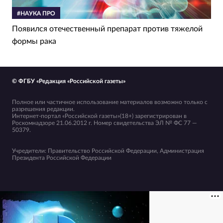
#НАУКА ПРО
Появился отечественный препарат против тяжелой
формы рака
© ФГБУ «Редакция «Российской газеты»
Полное или частичное использование материалов возможно только с
разрешения редакции.
Интернет-портал «Российской газеты»(18+) зарегистрирован в
Роскомнадзоре 21.06.2012 г. Номер свидетельства ЭЛ № ФС 77 —
50379.
Учредители: Правительство Российской Федерации, Администрация
Президента Российской Федерации