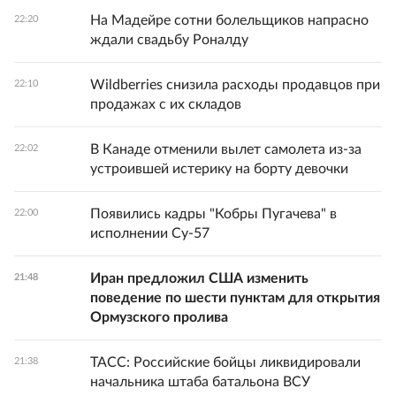
На Мадейре сотни болельщиков напрасно
22:20
ждали свадьбу Роналду
Wildberries снизила расходы продавцов при
22:10
продажах с их складов
В Канаде отменили вылет самолета из-за
22:02
устроившей истерику на борту девочки
Появились кадры "Кобры Пугачева" в
22:00
исполнении Су-57
Иран предложил США изменить
21:48
поведение по шести пунктам для открытия
Ормузского пролива
ТАСС: Российские бойцы ликвидировали
21:38
начальника штаба батальона ВСУ