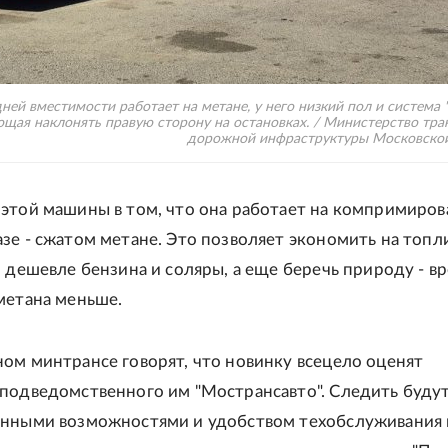
ней вместимости работает на метане, у него низкий пол и система "
щая наклонять правую сторону на остановках. / Министерство тра
дорожной инфраструктуры Московской
этой машины в том, что она работает на компримиро
зе - сжатом метане. Это позволяет экономить на топл
з дешевле бензина и соляры, а еще беречь природу - в
метана меньше.
ом минтрансе говорят, что новинку всецело оценят
подведомственного им "Мострансавто". Следить будут
онными возможностями и удобством техобслуживания 