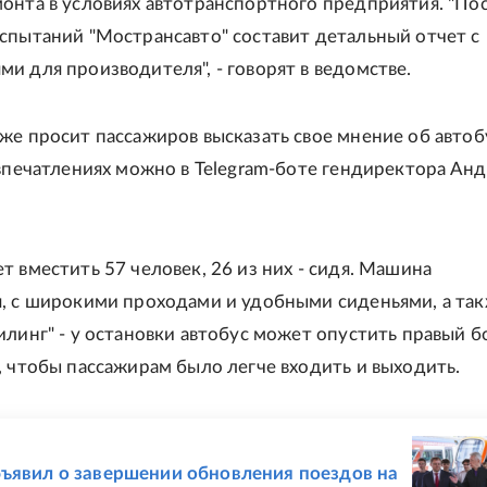
онта в условиях автотранспортного предприятия. "По
спытаний "Мострансавто" составит детальный отчет с
и для производителя", - говорят в ведомстве.
же просит пассажиров высказать свое мнение об автоб
 впечатлениях можно в Telegram-боте гендиректора Ан
т вместить 57 человек, 26 из них - сидя. Машина
, с широкими проходами и удобными сиденьями, а та
илинг" - у остановки автобус может опустить правый б
, чтобы пассажирам было легче входить и выходить.
Е
ъявил о завершении обновления поездов на