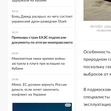
задержали на Кубани
10:12
Боец Давид раскрыл, из чего состоит
украинский дрон-разведчик Shark
Автобус сред
позволяю
10:11
Премьеры стран ЕАЭС подписали
документы по итогам межправсовета
Особенность 
10:09
Минометная мина времен войны
природном га
застряла в плуге при вспашке на
поскольку га
Кубани
выбросов от 
10:08
Мема: ЕС должен вернуть России
В подмосковн
деньги, если хочет закончить
конфликт на Украине
специалисты 
эксплуатаци