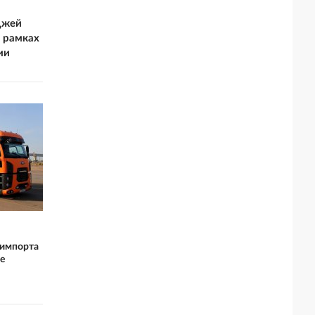
джей
 рамках
ии
 импорта
е