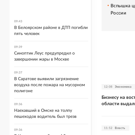
Вспышка ци
России
09:43
В Белоярском районе в ДТП погибли
пять человек
09:39
Синоптик Леус предупредил о
завершении жары в Москве
09:37
В Саратове выявили загрязнение
воздуха после пожара на мусорном
12:08
Экономика
полигоне
Бизнесу на во
области выдал
09:36
Наехавший в Омске на толпу
пешеходов водитель был трезв
11:52
Власть
09:36