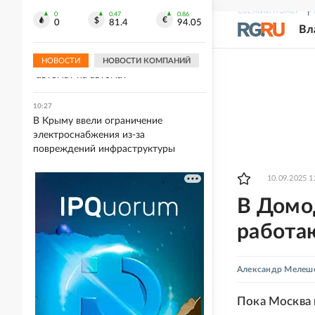
бизнес
СВЕЖИЙ НОМЕР
Р
0
0.47
0.86
0
81.4
94.05
Вл
10:29
Командир Азия: Иностранные
снайперы ВСУ не вступают в бой
НОВОСТИ
НОВОСТИ КОМПАНИЙ
"автомат на автомат"
10:27
В Крыму ввели ограничение
электроснабжения из-за
повреждений инфраструктуры
10.09.2025 1
В Домо
работа
Александр Мелеш
Пока Москва 