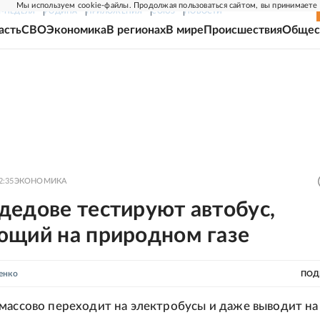
Мы используем cookie-файлы. Продолжая пользоваться сайтом, вы принимаете
Г-НЕДЕЛЯ
РОДИНА
ПРИЛОЖЕНИЯ
СОЮЗ
НОВОСТИ
асть
СВО
Экономика
В регионах
В мире
Происшествия
Общес
2:35
ЭКОНОМИКА
дедове тестируют автобус,
ющий на природном газе
енко
ПОД
массово переходит на электробусы и даже выводит на