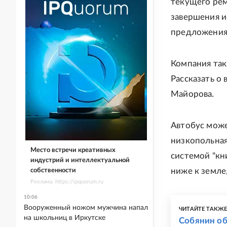
текущего рем
завершения и
предложениям
Компания так
Рассказать о
Майорова.
Автобус може
низкопольная
Место встречи креативных
системой "кн
индустрий и интеллектуальной
ниже к земле
собственности
Реклама. https://ipquorum.ru
10:06
Вооруженный ножом мужчина напал
ЧИТАЙТЕ ТАКЖ
на школьниц в Иркутске
Собянин об