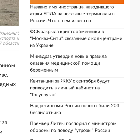
Названо имя иностранца, наводившего
атаки БПЛА на нефтяные терминалы в
России. Что о нем известно
ФСБ закрыла криптообменники в
книлинг",
нспорта и
"Москва-Сити", связанные с кол-центрами
 области
на Украине
Минздрав утвердил новые правила
оказания медицинской помощи
ванном
беременным
иве,
Квитанции за ЖКУ с сентября будут
редных
приходить в личный кабинет на
"Госуслугах"
Над регионами России ночью сбили 203
беспилотника
 за
Премьер Литвы поспорил с министром
обороны по поводу "угрозы" России
и