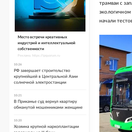
трамваи с за
экологичном 
начали тесто
Место встречи креативных
индустрий и интеллектуальной
собственности
Реклама. https://ipquorum.ru
10:26
РФ завершает строительство
крупнейшей в Центральной Азии
солнечной электростанции
10:21
В Прикамье суд вернул квартиру
обманутой мошенниками женщине
10:20
Хозяина крупной наркоплантации