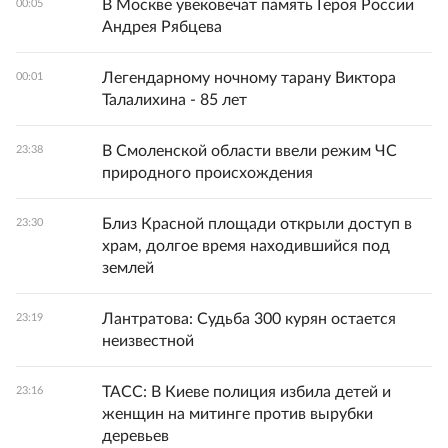
В Москве увековечат память Героя России
00:05
Андрея Рябцева
Легендарному ночному тарану Виктора
00:01
Талалихина - 85 лет
В Смоленской области ввели режим ЧС
23:38
природного происхождения
Близ Красной площади открыли доступ в
23:30
храм, долгое время находившийся под
землей
Лантратова: Судьба 300 курян остается
23:19
неизвестной
ТАСС: В Киеве полиция избила детей и
23:16
женщин на митинге против вырубки
деревьев