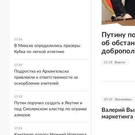
Путину п
17:56
об обстан
В Минске определились призеры
добропол
Кубка по легкой атлетике
21:18
Власть
17:55
Подростка из Архангельска
привлекли к ответственности за
оскорбление учителей
17:53
20:29
Экономика
Путин поручил создать в Якутии и
под Смоленском кластер по огранке
Валерий Вы
алмазов
маркетинга
17:51
Канатную дорогу Нижний Новгород