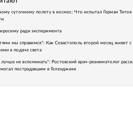
читают
вому суточному полету в космос: Что испытал Герман Титов 
ти
Хиросиму ради эксперимента
тями мы справимся": Как Севастополь второй месяц живет с
ями в подаче света
 лучше не вспоминать": Ростовский врач-реаниматолог расск
помогал пострадавшим в Геленджике