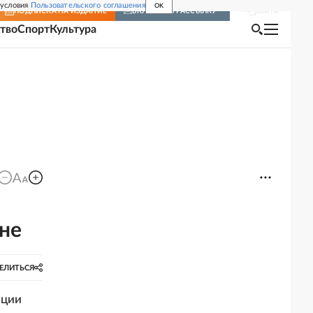
 условия
Пользовательского соглашения
OK
Войти
ПОДПИСКА
НА ИЗДАНИЕ
ВКЛЮЧИТЬ РАССЫЛКУ
тво
Спорт
Культура
ине
ЕЛИТЬСЯ
нции