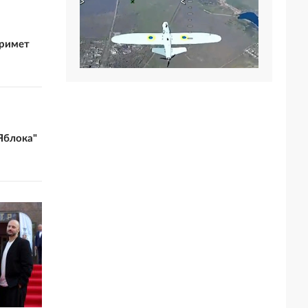
примет
Яблока"