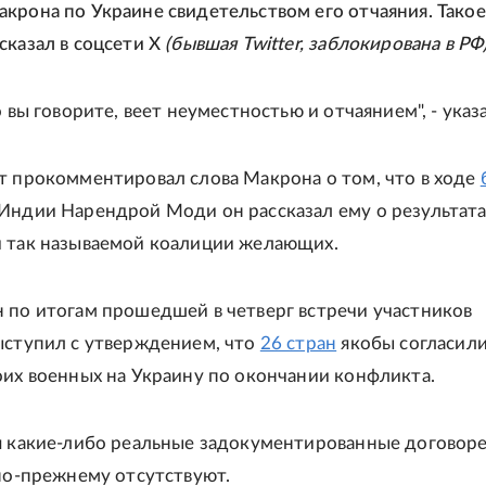
крона по Украине свидетельством его отчаяния. Такое
сказал в соцсети X
(бывшая Twitter, заблокирована в РФ
о вы говорите, веет неуместностью и отчаянием", - указ
т прокомментировал слова Макрона о том, что в ходе
Индии Нарендрой Моди он рассказал ему о результата
 так называемой коалиции желающих.
 по итогам прошедшей в четверг встречи участников
ыступил с утверждением, что
26 стран
якобы согласили
оих военных на Украину по окончании конфликта.
я какие-либо реальные задокументированные договор
 по-прежнему отсутствуют.