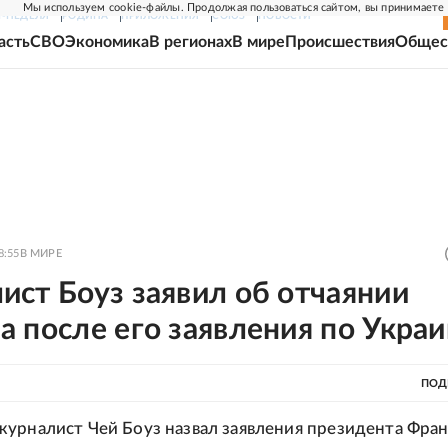
Мы используем cookie-файлы. Продолжая пользоваться сайтом, вы принимаете
Г-НЕДЕЛЯ
РОДИНА
ПРИЛОЖЕНИЯ
СОЮЗ
НОВОСТИ
асть
СВО
Экономика
В регионах
В мире
Происшествия
Общес
8:55
В МИРЕ
ст Боуз заявил об отчаянии
 после его заявления по Укра
ПОД
урналист Чей Боуз назвал заявления президента Фра