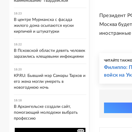
наименование "гвардейской"
18:23
Президент Р
В центре Мурманска с фасада
Москва будет
жилого дома осыпаются куски
кирпичей и штукатурки
иностранные 
18:22
В Псковской области девять человек
заразились клещевыми инфекциями
ЧИТАЙТЕ ТАКЖ
Филиппо: П
18:20
войск на У
KP.RU: Бывший мэр Самары Тархов и
его жена могли умереть в
новогоднюю ночь
18:18
В Архангельске создали сайт,
помогающий молодежи выбрать
профессию