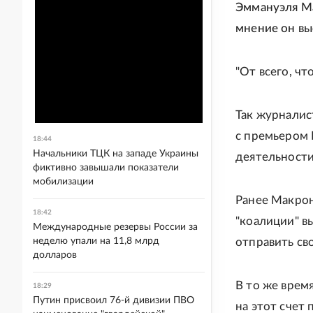
Эммануэля Ма
мнение он вы
"От всего, чт
Так журналис
с премьером 
18:44
Начальники ТЦК на западе Украины
деятельности
фиктивно завышали показатели
мобилизации
Ранее Макрон
18:42
"коалиции" в
Международные резервы России за
неделю упали на 11,8 млрд
отправить св
долларов
В то же врем
18:29
Путин присвоил 76-й дивизии ПВО
на этот счет