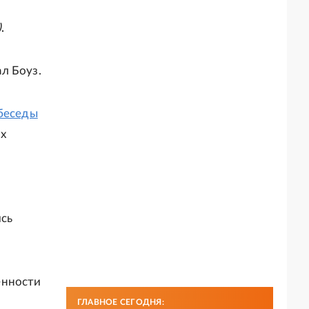
)
.
ал Боуз.
беседы
х
сь
енности
ГЛАВНОЕ СЕГОДНЯ: