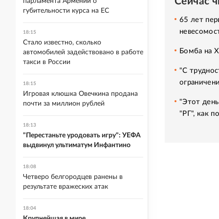
Сейчас 
парламента Армении о
губительности курса на ЕС
65 лет пер
невесомос
18:15
Стало известно, сколько
Бомба на 
автомобилей задействовано в работе
такси в России
"С труднос
ограничени
18:15
Игровая клюшка Овечкина продана
"Этот день
почти за миллион рублей
"РГ", как 
18:13
"Перестаньте уродовать игру": УЕФА
выдвинул ультиматум Инфантино
18:08
Четверо белгородцев ранены в
результате вражеских атак
18:04
Крупнейшая в мире