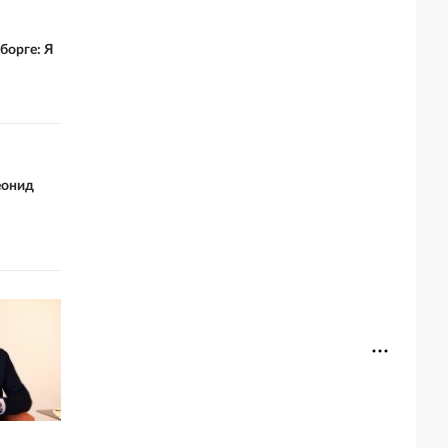
борге: Я
еонид