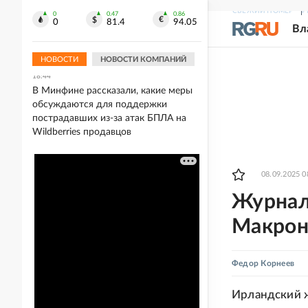
18:51
СВЕЖИЙ НОМЕР
Р
0
0.47
0.86
Американский фонд Human Rights
0
81.4
94.05
Вл
Foundation признали нежелательным
в России
НОВОСТИ
НОВОСТИ КОМПАНИЙ
18:44
В Минфине рассказали, какие меры
обсуждаются для поддержки
пострадавших из-за атак БПЛА на
Wildberries продавцов
08.09.2025 0
Журнали
Макрона
Федор Корнеев
Ирландский ж