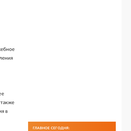
жебное
вления
ее
 также
я в
ГЛАВНОЕ СЕГОДНЯ: