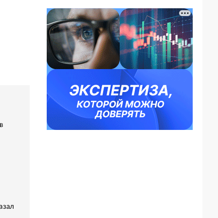
в
азал