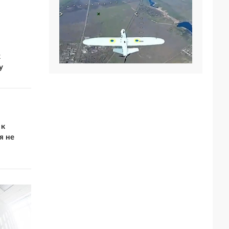
к
у
 к
я не