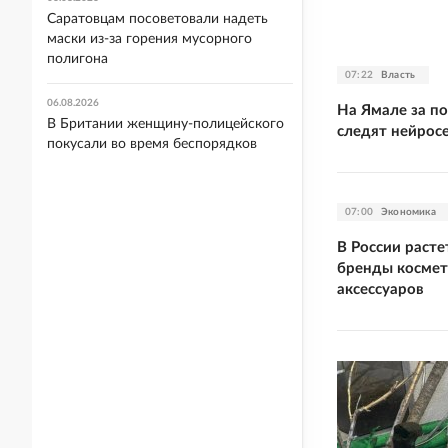
Саратовцам посоветовали надеть
маски из-за горения мусорного
полигона
07:22
Власть
06.08.2026
На Ямале за по
В Британии женщину-полицейского
следят нейрос
покусали во время беспорядков
07:00
Экономика
В России расте
бренды космет
аксессуаров