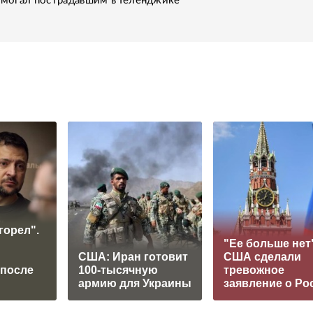
помогал пострадавшим в Геленджике
горел".
"Ее больше нет"
США: Иран готовит
США сделали
 после
100-тысячную
тревожное
армию для Украины
заявление о Ро