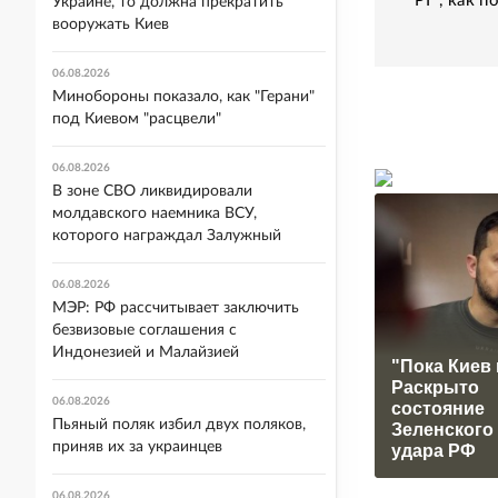
"РГ", как 
Украине, то должна прекратить
вооружать Киев
06.08.2026
Минобороны показало, как "Герани"
под Киевом "расцвели"
06.08.2026
В зоне СВО ликвидировали
молдавского наемника ВСУ,
которого награждал Залужный
06.08.2026
МЭР: РФ рассчитывает заключить
безвизовые соглашения с
Индонезией и Малайзией
"Пока Киев 
Раскрыто
06.08.2026
состояние
Пьяный поляк избил двух поляков,
Зеленского
приняв их за украинцев
удара РФ
06.08.2026