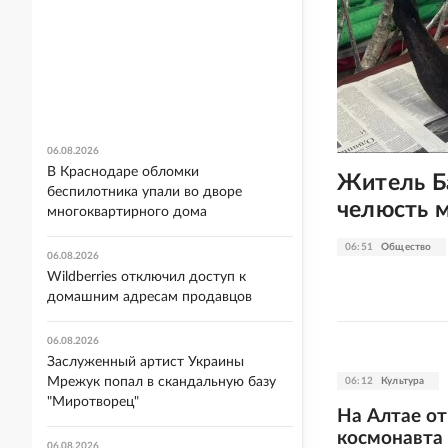
06.08.2026
В Краснодаре обломки
Житель Б
беспилотника упали во дворе
челюсть 
многоквартирного дома
06:51
Общество
06.08.2026
Wildberries отключил доступ к
домашним адресам продавцов
06.08.2026
Заслуженный артист Украины
Мрежук попал в скандальную базу
06:12
Культура
"Миротворец"
На Алтае от
космонавта 
06.08.2026