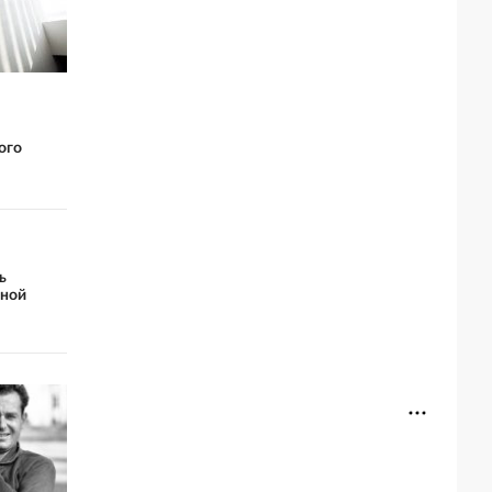
ого
ь
нной