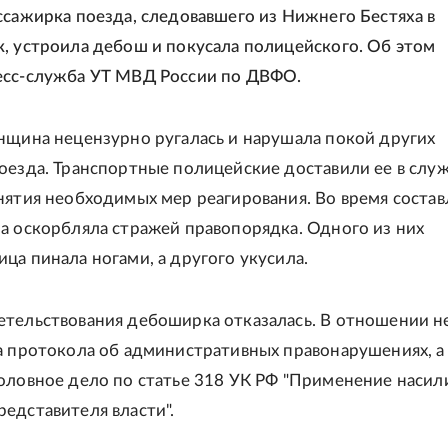
ссажирка поезда, следовавшего из Нижнего Бестяха в
, устроила дебош и покусала полицейского. Об этом
сс-служба УТ МВД России по ДВФО.
нщина нецензурно ругалась и нарушала покой других
оезда. Транспортные полицейские доставили ее в слу
нятия необходимых мер реагирования. Во время соста
а оскорбляла стражей правопорядка. Одного из них
ца пинала ногами, а другого укусила.
тельствования дебоширка отказалась. В отношении н
а протокола об административных правонарушениях, а
оловное дело по статье 318 УК РФ "Применение насили
едставителя власти".