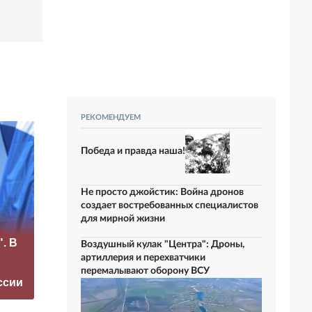
РЕКОМЕНДУЕМ
Победа и правда наша!
Не просто джойстик: Война дронов
создает востребованных специалистов
для мирной жизни
«Это конец всего»:
. В
Захарова
Маск сделал
Воздушный кулак "Центра": Дроны,
прокомментировал
неожиданное
артиллерия и перехватчики
а фестиваль в
заявление о
перемалывают оборону ВСУ
ссии
Юрмале
завершении СВО