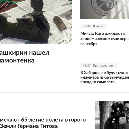
06:33
В мире
Минск: Кого ожидают в
экономическом вузе перв
сентября
ашкирии нашел
мамонтенка
06:27
Происшествия
В Хабаровске будут судит
инженера из-за вынужде
посадки самолета
мечают 65-летие полета второго
Земли Германа Титова