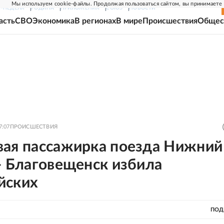
Мы используем cookie-файлы. Продолжая пользоваться сайтом, вы принимаете
Г-НЕДЕЛЯ
РОДИНА
ПРИЛОЖЕНИЯ
СОЮЗ
НОВОСТИ
асть
СВО
Экономика
В регионах
В мире
Происшествия
Общес
7:07
ПРОИСШЕСТВИЯ
вая пассажирка поезда Нижний
- Благовещенск избила
йских
ПОД