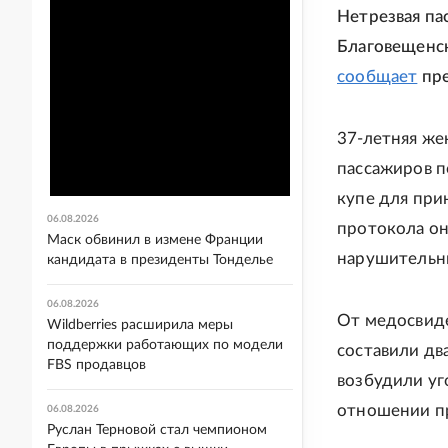
Нетрезвая па
Благовещенск
сообщает
пре
37-летняя же
пассажиров п
купе для при
06.08.2026
протокола он
Маск обвинил в измене Франции
нарушительни
кандидата в президенты Тонделье
06.08.2026
От медосвиде
Wildberries расширила меры
поддержки работающих по модели
составили дв
FBS продавцов
возбудили уг
отношении пр
06.08.2026
Руслан Терновой стал чемпионом