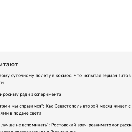
читают
вому суточному полету в космос: Что испытал Герман Титов 
ти
Хиросиму ради эксперимента
тями мы справимся": Как Севастополь второй месяц живет с
ями в подаче света
 лучше не вспоминать": Ростовский врач-реаниматолог расск