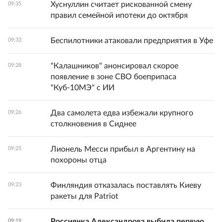
Хуснуллин считает рискованной смену
09:35
правил семейной ипотеки до октября
Беспилотники атаковали предприятия в Уфе
09:33
"Калашников" анонсировал скорое
09:28
появление в зоне СВО боеприпаса
"Куб-10МЭ" с ИИ
Два самолета едва избежали крупного
09:26
столкновения в Сиднее
Лионель Месси прибыл в Аргентину на
09:25
похороны отца
Финляндия отказалась поставлять Киеву
09:23
ракеты для Patriot
Россиянка Александрова выбила первую
09:19