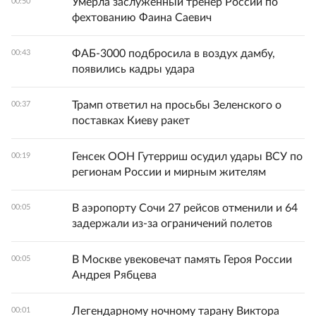
Умерла заслуженный тренер России по
00:50
фехтованию Фаина Саевич
ФАБ-3000 подбросила в воздух дамбу,
00:43
появились кадры удара
Трамп ответил на просьбы Зеленского о
00:37
поставках Киеву ракет
Генсек ООН Гутерриш осудил удары ВСУ по
00:19
регионам России и мирным жителям
В аэропорту Сочи 27 рейсов отменили и 64
00:05
задержали из-за ограничений полетов
В Москве увековечат память Героя России
00:05
Андрея Рябцева
Легендарному ночному тарану Виктора
00:01