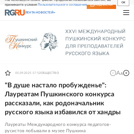
OK
принимаете условия
Пользовательского соглашения
СВЕЖИЙ НОМЕР
ПОДПИСКА
ЛЕНТА НОВОСТЕЙ
05.09.2025 17:52
ОБЩЕСТВО
"В душе настало пробужденье":
Лауреатам Пушкинского конкурса
рассказали, как родоначальник
русского языка избавился от хандры
Лауреаты Международного конкурса педагогов-
русистов побывали в музее Пушкина