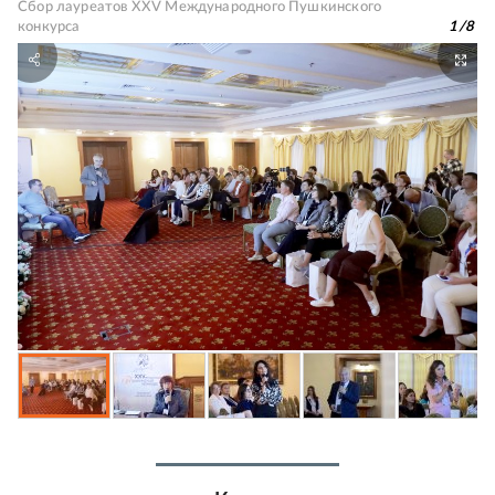
Сбор лауреатов XXV Международного Пушкинского
конкурса
1
/
8