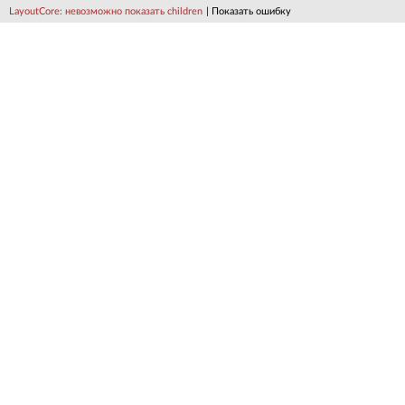
LayoutCore: невозможно показать children
| Показать ошибку