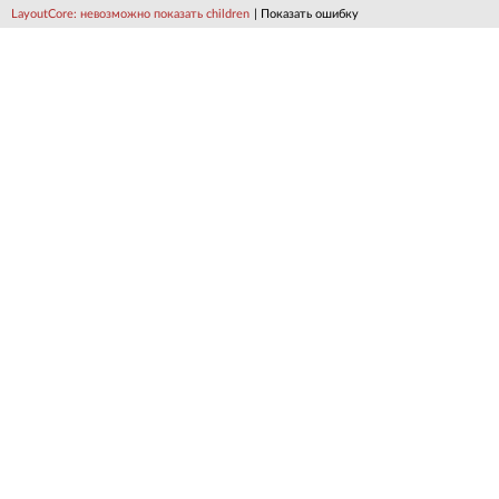
LayoutCore: невозможно показать children
| Показать ошибку