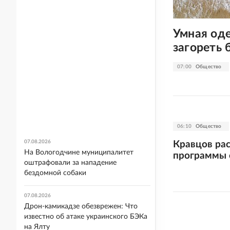
Умная од
загореть 
07:00
Общество
06:10
Общество
07.08.2026
Кравцов ра
На Вологодчине муниципалитет
программы с
оштрафовали за нападение
бездомной собаки
07.08.2026
Дрон-камикадзе обезврежен: Что
известно об атаке украинского БЭКа
на Ялту