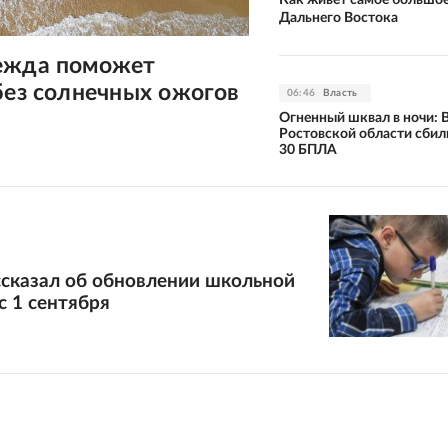
Дальнего Востока
ежда поможет
без солнечных ожогов
06:46
Власть
Огненный шквал в ночи: 
Ростовской области сби
30 БПЛА
ссказал об обновлении школьной
 1 сентября