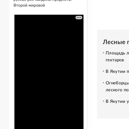
Второй мировой
Лесные 
Площадь л
гектаров
В Якутии п
Огнеборцы
лесного п
В Якутии 