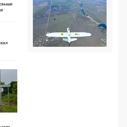
 свыше
же
скал
 село