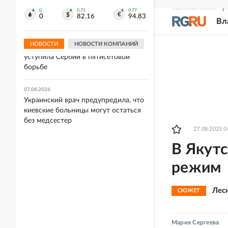
ВСУ "Скала" переводят в другие
СВЕЖИЙ НОМЕР
Р
0
0.75
0.77
подразделения
0
82.16
94.83
Вл
07.08.2026
НОВОСТИ
НОВОСТИ КОМПАНИЙ
Женская сборная РФ по волейболу
уступила Сербии в пятисетовой
борьбе
07.08.2026
Украинский врач предупредила, что
киевские больницы могут остаться
без медсестер
27.08.2025 0
В Якут
режим
Лес
СЮЖЕТ
Мария Сергеева