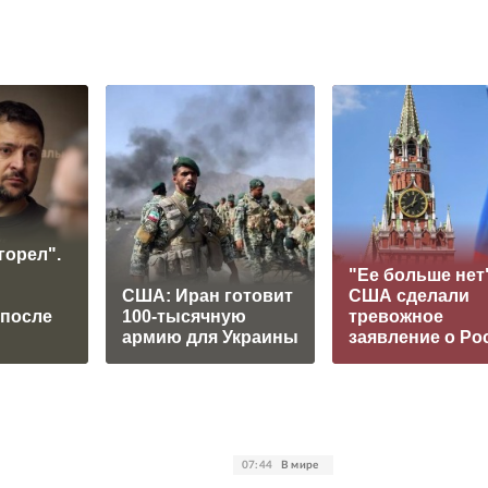
горел".
"Ее больше нет"
США: Иран готовит
США сделали
 после
100-тысячную
тревожное
армию для Украины
заявление о Ро
07:44
В мире