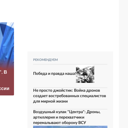
РЕКОМЕНДУЕМ
«Это конец всего»:
. В
Захарова
Маск сделал
Победа и правда наша!
прокомментировал
неожиданное
а фестиваль в
заявление о
ссии
Юрмале
завершении СВО
Не просто джойстик: Война дронов
создает востребованных специалистов
для мирной жизни
Воздушный кулак "Центра": Дроны,
артиллерия и перехватчики
перемалывают оборону ВСУ