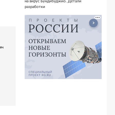
на вирус Бундибуджио. Детали
разработки
яч