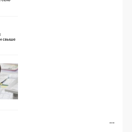
В
ли свыше