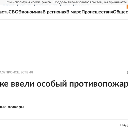
Мы используем cookie-файлы. Продолжая пользоваться сайтом, вы принимаете
Г-НЕДЕЛЯ
РОДИНА
ПРИЛОЖЕНИЯ
СОЮЗ
НОВОСТИ
асть
СВО
Экономика
В регионах
В мире
Происшествия
Общес
4:39
ПРОИСШЕСТВИЯ
ске ввели особый противопожа
ные пожары
ПОД