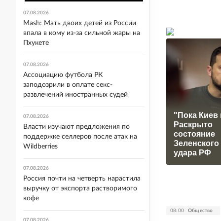
07.08.2026
Mash: Мать двоих детей из России
впала в кому из-за сильной жары на
Пхукете
07.08.2026
Ассоциацию футбола РК
заподозрили в оплате секс-
развлечений иностранных судей
"Пока Киев 
07.08.2026
Раскрыто
Власти изучают предложения по
состояние
поддержке селлеров после атак на
Зеленского
Wildberries
удара РФ
07.08.2026
Россия почти на четверть нарастила
выручку от экспорта растворимого
кофе
08:00
Общество
07.08.2026