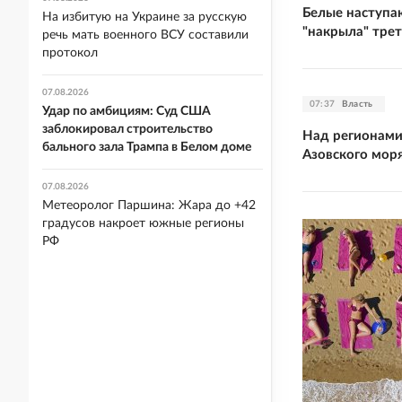
Белые наступа
На избитую на Украине за русскую
"накрыла" трет
речь мать военного ВСУ составили
протокол
07.08.2026
07:37
Власть
Удар по амбициям: Суд США
заблокировал строительство
Над регионами
бального зала Трампа в Белом доме
Азовского моря
07.08.2026
Метеоролог Паршина: Жара до +42
градусов накроет южные регионы
РФ