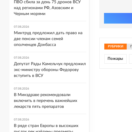
ПВО сбила за день 75 дронов ВСУ
над регионами РФ, Азовским и
Черным морями
07.08.2026
Минтруд предложил дать право на
две пенсии членам семей
ополченцев Донбасса
РУБРИКИ
07.08.2026
Пожары
Депутат Рады Камельчук предложил
экс-министру обороны Федорову
вступить в ВСУ
07.08.2026
В Минздраве рекомендовали
включить в перечень важнейших
лекарств пять препаратов
07.08.2026
В ряде стран Европы в высохших
руслах рек найдены предметы