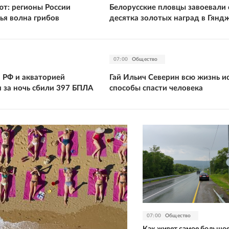
ют: регионы России
Белорусские пловцы завоевали
ья волна грибов
десятка золотых наград в Гянд
07:00
Общество
 РФ и акваторией
Гай Ильич Северин всю жизнь и
 за ночь сбили 397 БПЛА
способы спасти человека
07:00
Общество
Как живет самое большое