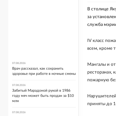
В столице Як
за установле
служба мэрии
IV класс пож
всем, кроме т
07.08.2026
Мангалы и от
Врач рассказал, как сохранить
ресторанах, 
здоровье при работе в ночные смены
пожарную без
07.08.2026
Забитый Марадоной рукой в 1986
Нарушителей
году мяч может быть продан за $10
млн
приняты до 14
07.08.2026