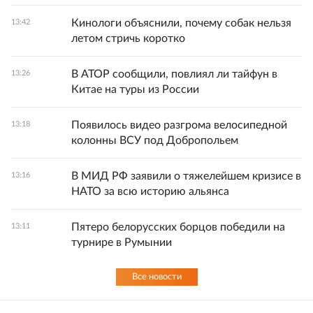
Кинологи объяснили, почему собак нельзя
13:42
летом стричь коротко
В АТОР сообщили, повлиял ли тайфун в
13:26
Китае на туры из России
Появилось видео разгрома велосипедной
13:18
колонны ВСУ под Добропольем
В МИД РФ заявили о тяжелейшем кризисе в
13:16
НАТО за всю историю альянса
Пятеро белорусских борцов победили на
13:11
турнире в Румынии
Все новости