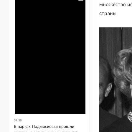
множество ис
страны.
09:58
В парках Подмосковья прошли