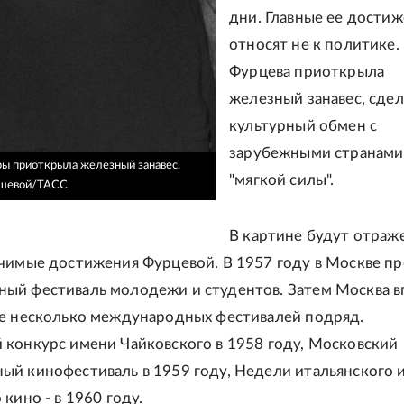
дни. Главные ее дости
относят не к политике.
Фурцева приоткрыла
железный занавес, сдел
культурный обмен с
зарубежными странами
ы приоткрыла железный занавес.
"мягкой силы".
ошевой/ТАСС
В картине будут отраж
чимые достижения Фурцевой. В 1957 году в Москве п
ый фестиваль молодежи и студентов. Затем Москва в
е несколько международных фестивалей подряд.
конкурс имени Чайковского в 1958 году, Московский
й кинофестиваль в 1959 году, Недели итальянского 
кино - в 1960 году.