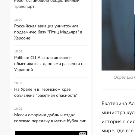
небо" остановили общественный
транспорт
10:20
Российская авиация уничтожила
подземную базу "Птиц Мадьяра" в
Херсоне
10:08
Politico: США стали активнее
обмениваться данными разведки с
Украиной
Образ Ека
10:06
На Урале и в Пермском крае
объявлена "ракетная опасность"
Екатерина Ал
10:02
министра куль
Месси оформил дубль и отдал
голевую передачу в матче Кубка лиг
история о си
мире, где вс