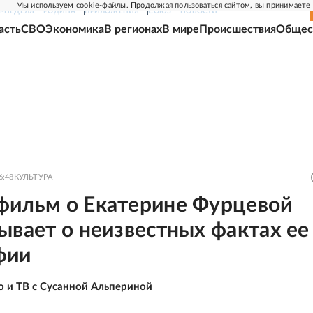
Мы используем cookie-файлы. Продолжая пользоваться сайтом, вы принимаете
Г-НЕДЕЛЯ
РОДИНА
ПРИЛОЖЕНИЯ
СОЮЗ
НОВОСТИ
асть
СВО
Экономика
В регионах
В мире
Происшествия
Общес
6:48
КУЛЬТУРА
фильм о Екатерине Фурцевой
ывает о неизвестных фактах ее
фии
о и ТВ с Сусанной Альпериной