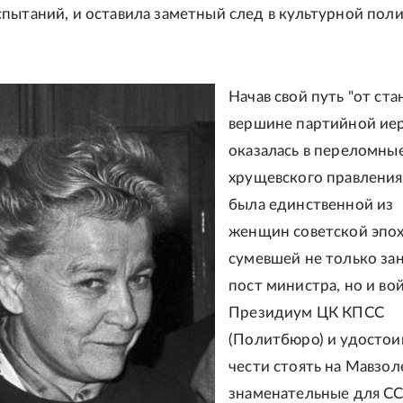
пытаний, и оставила заметный след в культурной пол
Начав свой путь "от стан
вершине партийной ие
оказалась в переломны
хрущевского правления
была единственной из
женщин советской эпох
сумевшей не только за
пост министра, но и вой
Президиум ЦК КПСС
(Политбюро) и удосто
чести стоять на Мавзол
знаменательные для С