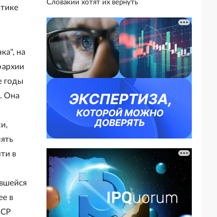
Словакии хотят их вернуть
итике
ка", на
рархии
е годы
. Она
и,
нять
ти в
ившейся
ее в
ССР