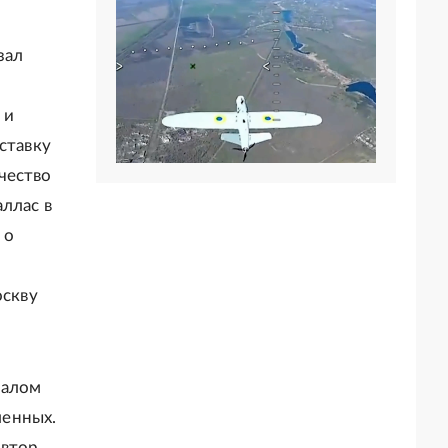
зал
 и
ставку
чество
ллас в
 о
оскву
шалом
ленных.
Автор