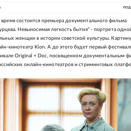
а
ПОД
время состоится премьера документального фильма
урцева. Невыносимая легкость бытия" - портрета одно
льных женщин в истории советской культуры. Картин
йн-кинотеатр Kion. А до этого будет первый фестива
тивале Original + Doc, посвященном документальным 
оссийских онлайн-кинотеатров и стриминговых платф