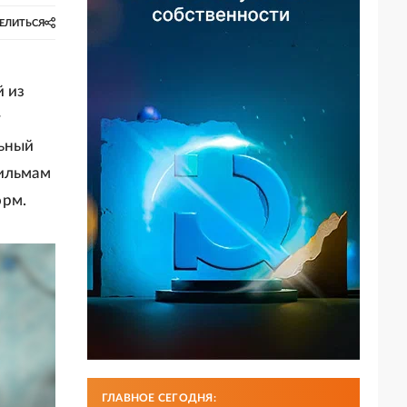
ЕЛИТЬСЯ
й из
у
льный
фильмам
орм.
ГЛАВНОЕ СЕГОДНЯ: