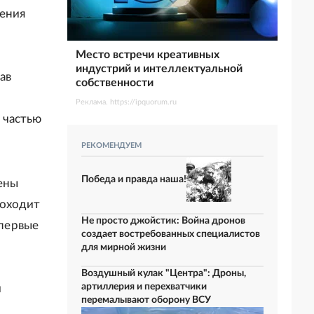
жения
Место встречи креативных
индустрий и интеллектуальной
ав
собственности
Реклама. https://ipquorum.ru
 частью
РЕКОМЕНДУЕМ
Победа и правда наша!
ены
роходит
Не просто джойстик: Война дронов
первые
создает востребованных специалистов
для мирной жизни
Воздушный кулак "Центра": Дроны,
артиллерия и перехватчики
и
перемалывают оборону ВСУ