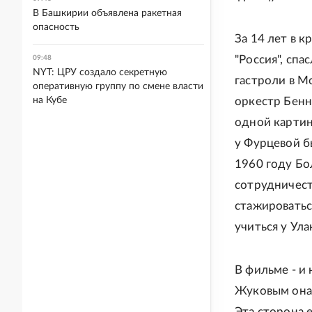
В Башкирии объявлена ракетная
опасность
За 14 лет в 
"Россия", спа
09:48
NYT: ЦРУ создало секретную
гастроли в М
оперативную группу по смене власти
на Кубе
оркестр Бенн
одной картин
у Фурцевой б
1960 году Бо
сотрудничест
стажироватьс
учиться у Ул
В фильме - и
Жуковым она 
Эта сторона 