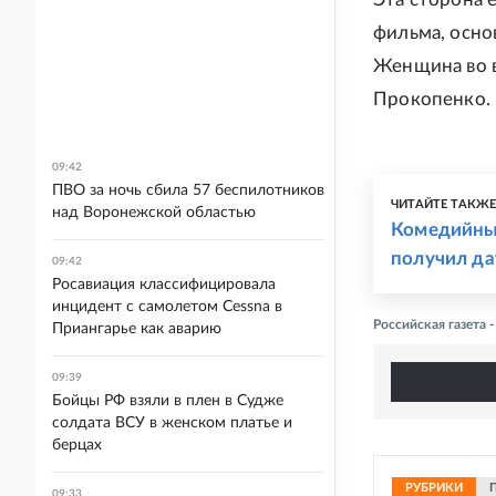
фильма, осно
Женщина во в
Прокопенко.
09:42
ПВО за ночь сбила 57 беспилотников
ЧИТАЙТЕ ТАКЖ
над Воронежской областью
Комедийны
получил да
09:42
Росавиация классифицировала
инцидент с самолетом Cessna в
Российская газета 
Приангарье как аварию
09:39
Бойцы РФ взяли в плен в Судже
солдата ВСУ в женском платье и
берцах
РУБРИКИ
09:33