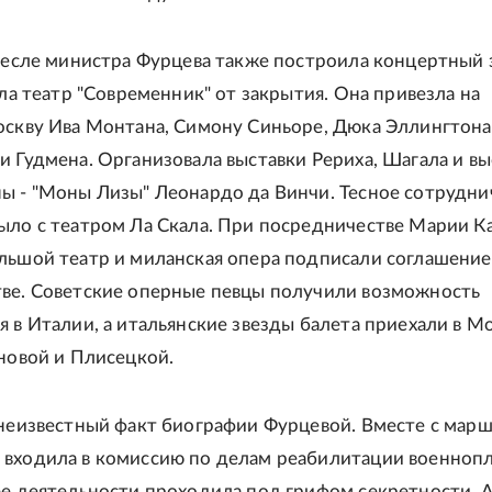
кресле министра Фурцева также построила концертный 
сла театр "Современник" от закрытия. Она привезла на
оскву Ива Монтана, Симону Синьоре, Дюка Эллингтона
и Гудмена. Организовала выставки Рериха, Шагала и вы
ы - "Моны Лизы" Леонардо да Винчи. Тесное сотрудни
ыло с театром Ла Скала. При посредничестве Марии Ка
льшой театр и миланская опера подписали соглашение
ве. Советские оперные певцы получили возможность
я в Италии, а итальянские звезды балета приехали в М
ановой и Плисецкой.
 неизвестный факт биографии Фурцевой. Вместе с мар
входила в комиссию по делам реабилитации военноп
ее деятельности проходила под грифом секретности. 