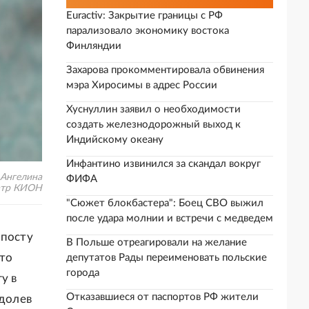
Euractiv: Закрытие границы с РФ
парализовало экономику востока
Финляндии
Захарова прокомментировала обвинения
мэра Хиросимы в адрес России
Хуснуллин заявил о необходимости
создать железнодорожный выход к
Индийскому океану
Инфантино извинился за скандал вокруг
 Ангелина
ФИФА
еатр КИОН
"Сюжет блокбастера": Боец СВО выжил
после удара молнии и встречи с медведем
 посту
В Польше отреагировали на желание
это
депутатов Рады переименовать польские
города
у в
Отказавшиеся от паспортов РФ жители
одолев