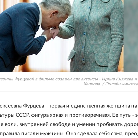
терины Фурцевой в фильме создали две актрисы - Ирина Княжева и
Хапрова. / Онлайн-кинот
ексеевна Фурцева - первая и единственная женщина на
туры СССР, фигура яркая и противоречивая. Ее путь - 
ле воли, внутренней свободе и умении пробивать дорог
е правила писали мужчины. Она сделала себя сама, пре