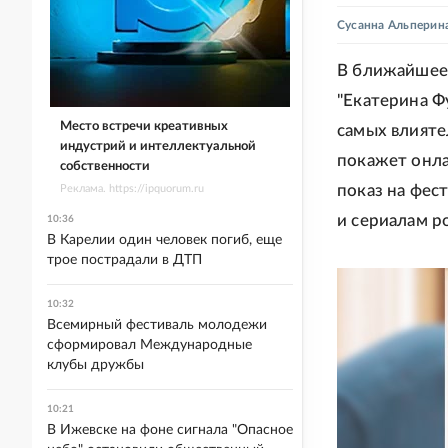
Сусанна Альперин
В ближайшее 
"Екатерина Ф
Место встречи креативных
самых влияте
индустрий и интеллектуальной
покажет онла
собственности
показ на фес
Реклама. https://ipquorum.ru
и сериалам р
10:36
В Карелии один человек погиб, еще
трое пострадали в ДТП
10:32
Всемирный фестиваль молодежи
сформировал Международные
клубы дружбы
10:21
В Ижевске на фоне сигнала "Опасное