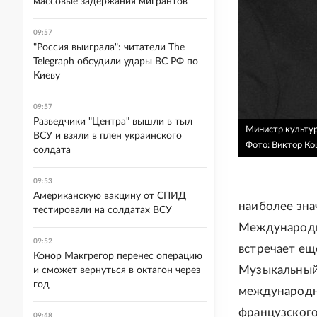
массовые задержания мигрантов
09:57
"Россия выиграла": читатели The
Telegraph обсудили удары ВС РФ по
Киеву
09:57
Разведчики "Центра" вышли в тыл
Министр культур
ВСУ и взяли в плен украинского
Фото: Виктор К
солдата
09:53
Американскую вакцину от СПИД
наиболее зна
тестировали на солдатах ВСУ
Международн
09:52
встречает ещ
Конор Макгрегор перенес операцию
Музыкальный 
и сможет вернуться в октагон через
год
международны
французского 
09:48