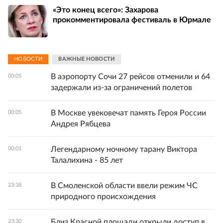
«Это конец всего»: Захарова
прокомментировала фестиваль в Юрмале
НОВОСТИ
ВАЖНЫЕ НОВОСТИ
В аэропорту Сочи 27 рейсов отменили и 64
00:05
задержали из-за ограничений полетов
В Москве увековечат память Героя России
00:05
Андрея Рябцева
Легендарному ночному тарану Виктора
00:01
Талалихина - 85 лет
В Смоленской области ввели режим ЧС
23:38
природного происхождения
Близ Красной площади открыли доступ в
23:30