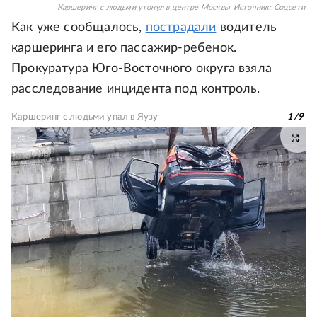
Каршеринг с людьми утонул в центре Москвы
Источник:
Соцсети
Как уже сообщалось,
пострадали
водитель
каршеринга и его пассажир-ребенок.
Прокуратура Юго-Восточного округа взяла
расследование инцидента под контроль.
Каршеринг с людьми упал в Яузу
1
/
9