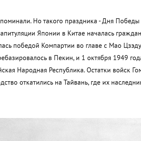
споминали. Но такого праздника - Дня Победы 
капитуляции Японии в Китае началась граждан
лась победой Компартии во главе с Мао Цзэду
ебазировалось в Пекин, и 1 октября 1949 год
ская Народная Республика. Остатки войск Го
ство откатились на Тайвань, где их наследни