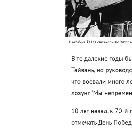
В декабре 1937 года единство Гоминь
В те далекие годы б
Тайвань, но руковод
что воевали много ле
лозунг "Мы непремен
10 лет назад, к 70-й
отмечать День Побе