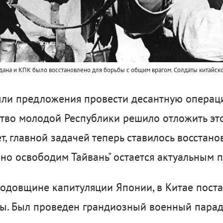
дана и КПК было восстановлено для борьбы с общим врагом. Солдаты китайской
ыли предложения провести десантную операц
ство молодой Республики решило отложить эт
т, главной задачей теперь ставилось восстанов
но освободим Тайвань" остается актуальным п
 годовщине капитуляции Японии, в Китае пост
ды. Был проведен грандиозный военный пара