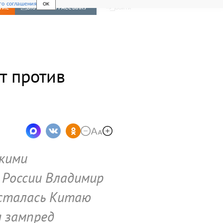
го соглашения
OK
Войти
НИЕ
ВКЛЮЧИТЬ РАССЫЛКУ
т против
скими
России Владимир
досталась Китаю
я зампред