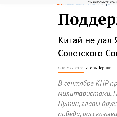
Мы используем cooki
СВЕЖИЙ НОМЕР
РГ-НЕДЕЛЯ
РОДИН
Поддер
Китай не дал 
Советского С
Игорь
Черняк
15.08.2025
09:00
В сентябре КНР п
милитаристами. Н
Путин, главы друг
победа, рассказыв