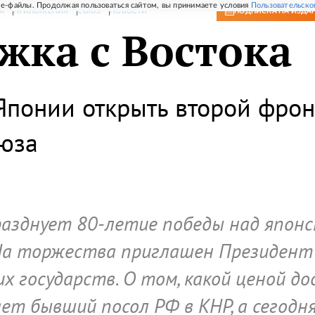
e-файлы. Продолжая пользоваться сайтом, вы принимаете условия
Пользовательско
А
ПРИЛОЖЕНИЯ
СОЮЗ
НОВОСТИ
ПОДПИСКА
НА ИЗДА
жка с Востока
Японии открыть второй фрон
оюза
разднует 80-летие победы над япон
а торжества приглашен Президент 
их государств. О том, какой ценой 
ает бывший посол РФ в КНР, а сегодн