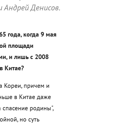
 Андрей Денисов.
5 года, когда 9 мая
ной площади
ми, и лишь с 2008
в Китае?
да Кореи, причем и
аньше в Китае даже
 спасение родины",
йной, но суть