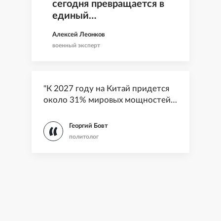
сегодня превращается в
единый
сетецентрический
Алексей Леонков
организм"
военный эксперт
"К 2027 году на Китай придется
около 31% мировых мощностей
чипов по техпроцессу 28 нм"
Георгий Бовт
политолог