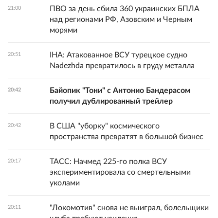
ПВО за день сбила 360 украинских БПЛА
21:00
над регионами РФ, Азовским и Черным
морями
IHA: Атакованное ВСУ турецкое судно
20:51
Nadezhda превратилось в груду металла
Байопик "Тони" с Антонио Бандерасом
20:42
получил дублированный трейлер
В США "уборку" космического
20:42
пространства превратят в большой бизнес
ТАСС: Начмед 225-го полка ВСУ
20:17
экспериментировала со смертельными
уколами
"Локомотив" снова не выиграл, болельщики
20:11