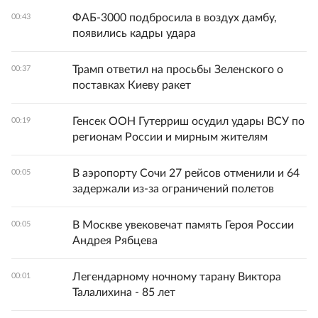
ФАБ-3000 подбросила в воздух дамбу,
00:43
появились кадры удара
Трамп ответил на просьбы Зеленского о
00:37
поставках Киеву ракет
Генсек ООН Гутерриш осудил удары ВСУ по
00:19
регионам России и мирным жителям
В аэропорту Сочи 27 рейсов отменили и 64
00:05
задержали из-за ограничений полетов
В Москве увековечат память Героя России
00:05
Андрея Рябцева
Легендарному ночному тарану Виктора
00:01
Талалихина - 85 лет