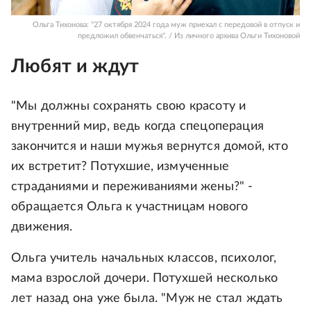
Ольга Тихонова: "27 октября 2024 года муж приехал с передовой в отпуск и
предложил обвенчаться". / Из личного архива Ольги Тихоновой
Любят и ждут
"Мы должны сохранять свою красоту и
внутренний мир, ведь когда спецоперация
закончится и наши мужья вернутся домой, кто
их встретит? Потухшие, измученные
страданиями и переживаниями жены?" -
обращается Ольга к участницам нового
движения.
Ольга учитель начальных классов, психолог,
мама взрослой дочери. Потухшей несколько
лет назад она уже была. "Муж не стал ждать