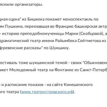
бъяснили организаторы.
дная сцена" из Бишкека покажет моноспектакль по
м Пушкина, переехавшая во Францию башкирская актр
- историю преподобномученицы Марии (Скобцовой), 
раматический театр имени Райымбека Сейтметова из
"Деревенские рассказы" по Шукшину.
естиваль тоже шукшинской темой - своих "Обыкнове
ажет Молодежный театр на Фонтанке из Санкт-Петерб
и расписание показов - на сайте Кинешемского
го театра (
www.театростровского.рф
).