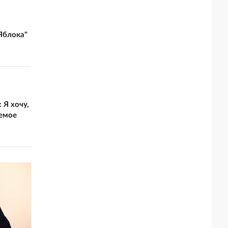
Яблока"
 Я хочу,
емое