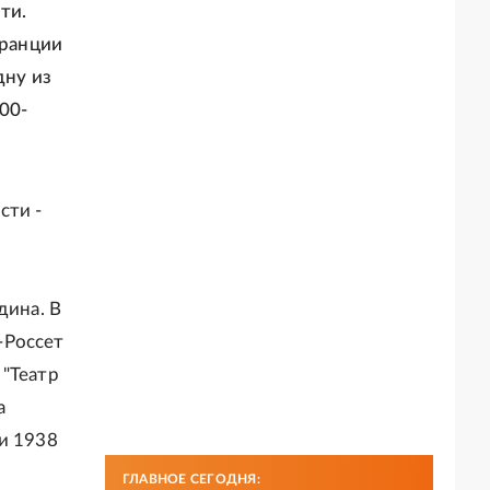
ти.
Франции
дну из
00-
сти -
дина. В
-Россет
 "Театр
а
и 1938
ГЛАВНОЕ СЕГОДНЯ: