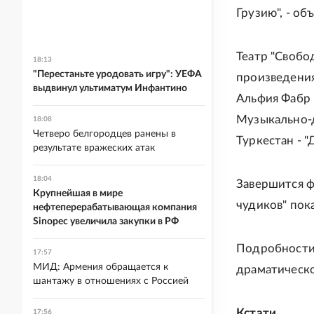
Грузию", - о
Театр "Свобо
18:13
"Перестаньте уродовать игру": УЕФА
произведения
выдвинул ультиматум Инфантино
Альфия Фабр 
Музыкально-д
18:08
Четверо белгородцев ранены в
Туркестан - 
результате вражеских атак
18:04
Завершится ф
Крупнейшая в мире
чудиков" пок
нефтеперерабатывающая компания
Sinopec увеличила закупки в РФ
Подробности 
17:57
МИД: Армения обращается к
драматическо
шантажу в отношениях с Россией
Кстати
17:56