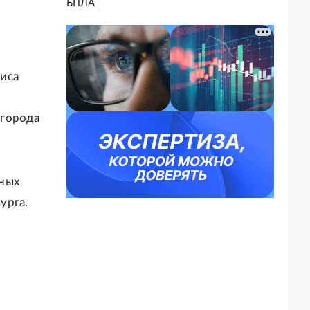
БПЛА
иса
а
 города
нных
урга.