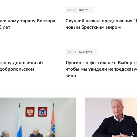
21:25
Власть
ночному тарану Виктора
Слуцкий назвал предложения "
5 лет
новым Брестским миром
21:15
Культура
ефону доложили об
Лунгин - о фестивале в Выборге:
 добропольском
чтобы мы увидели непредсказу
кино