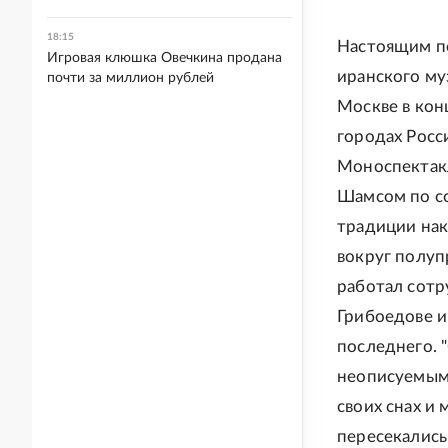
18:15
Настоящим по
Игровая клюшка Овечкина продана
иранского му
почти за миллион рублей
Москве в конц
городах Росс
Моноспектак
Шамсом по со
традиции нак
вокруг полуп
работал сотр
Грибоедове и
последнего. 
неописуемыми
своих снах и 
пересекались 