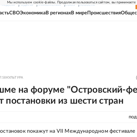
Мы используем cookie-файлы. Продолжая пользоваться сайтом, вы принимаете
Г-НЕДЕЛЯ
РОДИНА
ПРИЛОЖЕНИЯ
СОЮЗ
НОВОСТИ
асть
СВО
Экономика
В регионах
В мире
Происшествия
Общес
7:58
КУЛЬТУРА
шме на форуме "Островский-фе
 постановки из шести стран
ПОД
постановок покажут на VII Международном фестивале