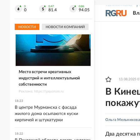
СВЕЖИЙ НОМЕР
Р
0
0.47
0.86
0
81.4
94.05
Вл
НОВОСТИ
НОВОСТИ КОМПАНИЙ
Место встречи креативных
индустрий и интеллектуальной
13.08.2025 0
собственности
В Кине
Реклама. https://ipquorum.ru
покажут
18:23
В центре Мурманска с фасада
жилого дома осыпаются куски
кирпичей и штукатурки
Ольга Мельникова
Два десятка 
18:22