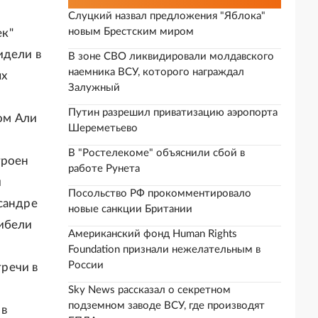
Слуцкий назвал предложения "Яблока"
новым Брестским миром
ек"
идели в
В зоне СВО ликвидировали молдавского
наемника ВСУ, которого награждал
ых
Залужный
Путин разрешил приватизацию аэропорта
ом Али
Шереметьево
В "Ростелекоме" объяснили сбой в
троен
работе Рунета
й
Посольство РФ прокомментировало
сандре
новые санкции Британии
гибели
Американский фонд Human Rights
Foundation признали нежелательным в
России
речи в
Sky News рассказал о секретном
подземном заводе ВСУ, где производят
 в