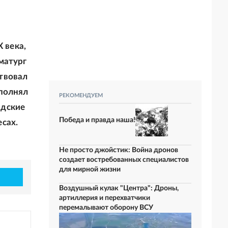
 века,
матург
твовал
сполнял
РЕКОМЕНДУЕМ
юдские
Победа и правда наша!
сах.
Не просто джойстик: Война дронов
создает востребованных специалистов
для мирной жизни
Воздушный кулак "Центра": Дроны,
артиллерия и перехватчики
перемалывают оборону ВСУ