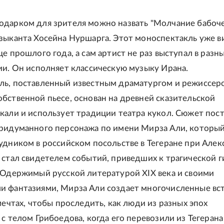
дарком для зрителя можно назвать "Молчание бабоч
зыканта Хосейна Нуршарга. Этот моноспектакль уже в
е прошлого года, а сам артист не раз выступал в разн
ии. Он исполняет классическую музыку Ирана.
ль, поставленный известным драматургом и режиссер
бственной пьесе, основан на древней сказительской
кали и использует традиции театра кукол. Сюжет пос
ридуманного персонажа по имени Мирза Али, которы
удником в российском посольстве в Тегеране при Алек
 стал свидетелем событий, приведших к трагической 
"Одержимый русской литературой XIX века и своими
 фантазиями, Мирза Али создает многочисленные вст
мечтах, чтобы проследить, как люди из разных эпох
с телом Грибоедова, когда его перевозили из Тегерана