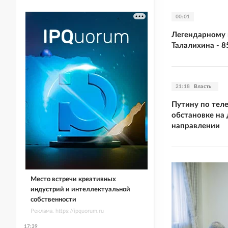
00:01
Легендарному 
Талалихина - 8
21:18
Власть
Путину по тел
обстановке на
направлении
Место встречи креативных
индустрий и интеллектуальной
собственности
Реклама. https://ipquorum.ru
17:39