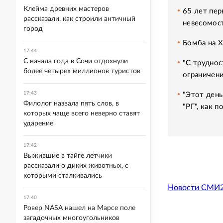
Клейма древних мастеров
65 лет пер
рассказали, как строили античный
невесомос
город
Бомба на 
17:44
С начала года в Сочи отдохнули
"С труднос
более четырех миллионов туристов
ограничени
17:43
"Этот день
Филолог назвала пять слов, в
"РГ", как 
которых чаще всего неверно ставят
ударение
17:42
Выжившие в тайге летчики
рассказали о диких животных, с
которыми сталкивались
Новости СМИ
17:40
Ровер NASA нашел на Марсе поле
загадочных многоугольников