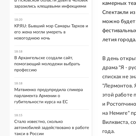
В Псковской области девять человек
камерных теа
заразились клещевыми инфекциями
Спектакли из
18:20
можно будет у
KP.RU: Бывший мэр Самары Тархов и
фестивальных
его жена могли умереть в
новогоднюю ночь
летия города
18:18
В Архангельске создали сайт,
В день откры
помогающий молодежи выбрать
драма "Я - р
профессию
списках не з
18:18
"Лермонтов. 
Матвиенко предупредила спикера
этой работе 
парламента Армении о
губительности курса на ЕС
и Ростопчино
на Немиге" п
18:15
Стало известно, сколько
Вилквиста, с
автомобилей задействовано в работе
года.
такси в России