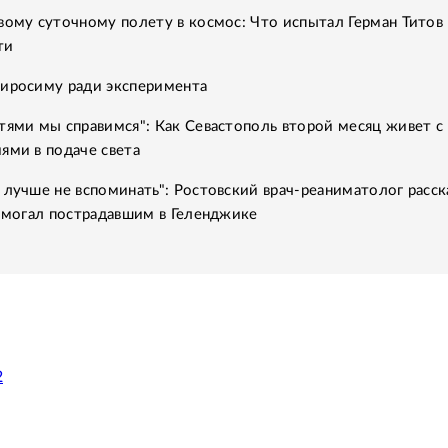
вому суточному полету в космос: Что испытал Герман Титов 
ти
Хиросиму ради эксперимента
тями мы справимся": Как Севастополь второй месяц живет с
ями в подаче света
 лучше не вспоминать": Ростовский врач-реаниматолог расск
помогал пострадавшим в Геленджике
2