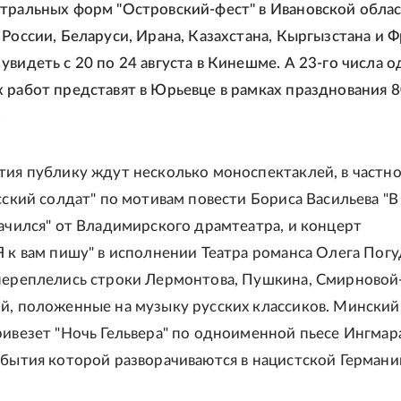
тральных форм "Островский-фест" в Ивановской облас
 России, Беларуси, Ирана, Казахстана, Кыргызстана и 
видеть с 20 по 24 августа в Кинешме. А 23-го числа о
 работ представят в Юрьевце в рамках празднования 8
.
тия публику ждут несколько моноспектаклей, в частно
усский солдат" по мотивам повести Бориса Васильева "В
начился" от Владимирского драмтеатра, и концерт
Я к вам пишу" в исполнении Театра романса Олега Погу
переплелись строки Лермонтова, Пушкина, Смирновой
й, положенные на музыку русских классиков. Минский
ривезет "Ночь Гельвера" по одноименной пьесе Ингмар
обытия которой разворачиваются в нацистской Германи