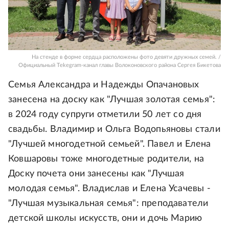
На стенде в форме сердца расположены фото девяти дружных семей. /
Официальный Tekegram-канал главы Волоконовского района Сергея Бикетова
Семья Александра и Надежды Опачановых
занесена на доску как "Лучшая золотая семья":
в 2024 году супруги отметили 50 лет со дня
свадьбы. Владимир и Ольга Водопьяновы стали
"Лучшей многодетной семьей". Павел и Елена
Ковшаровы тоже многодетные родители, на
Доску почета они занесены как "Лучшая
молодая семья". Владислав и Елена Усачевы -
"Лучшая музыкальная семья": преподаватели
детской школы искусств, они и дочь Марию