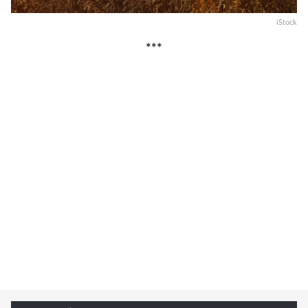
iStock
***