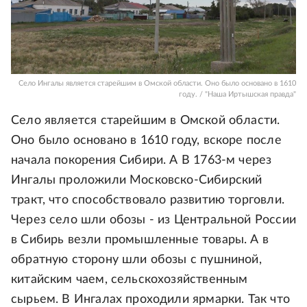
Село Ингалы является старейшим в Омской области. Оно было основано в 1610
году. / "Наша Иртышская правда"
Село является старейшим в Омской области.
Оно было основано в 1610 году, вскоре после
начала покорения Сибири. А В 1763-м через
Ингалы проложили Московско-Сибирский
тракт, что способствовало развитию торговли.
Через село шли обозы - из Центральной России
в Сибирь везли промышленные товары. А в
обратную сторону шли обозы с пушниной,
китайским чаем, сельскохозяйственным
сырьем. В Ингалах проходили ярмарки. Так что