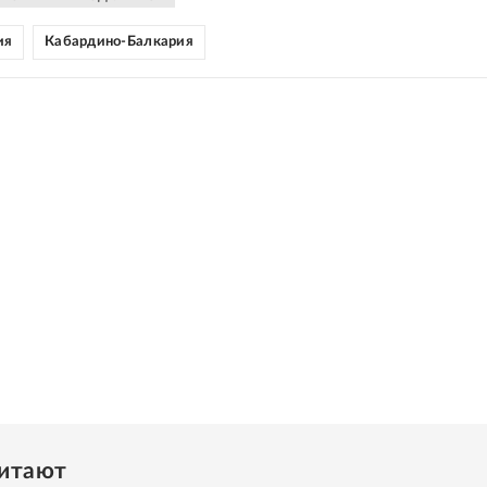
ия
Кабардино-Балкария
читают