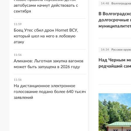
14:48
Волгоградска
автобусами начнут действовать с
сентября
В Волгоградск
долгосрочные 
11:59
муниципалите
Боец Утес сбил дрон Hornet ВСУ,
который шел на него в лобовую
атаку
14:34
Русское оруж
11:56
Над Черным м
Алиханов: Льготная закупка вагонов
редчайший са
может быть запущена в 2026 году
11:56
На дистанционное электронное
голосование подано более 640 тысяч
заявлений