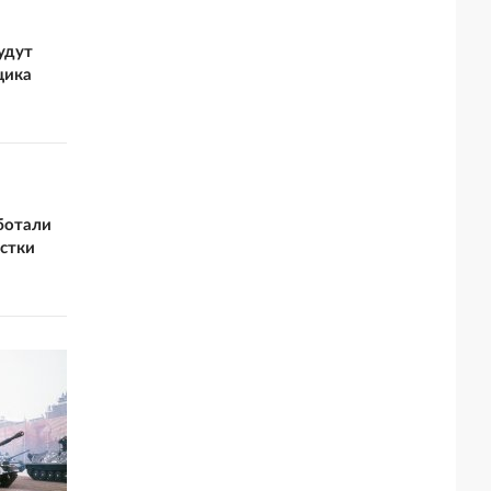
удут
щика
ботали
стки