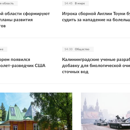
я область
14:45
В мире
ой области сформируют
Игрока сборной Англии Тоуни б
планы развития
судить за нападение на болель
тов
ие
14:33
Общество
орем появился
Калининградские ученые разра
молет-разведчик США
добавку для биологической очи
сточных вод