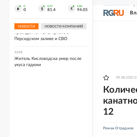
Полиция раскрыла мошенническую
СВЕЖИЙ НОМЕР
Р
схему хищений на Юге России
0
0.47
0.86
0
81.4
94.05
Вл
13:11
Путин обсудил по телефону с
НОВОСТИ
НОВОСТИ КОМПАНИЙ
президентом ОАЭ кризис в
Персидском заливе и СВО
13:05
Житель Кисловодска умер после
укуса гадюки
09.08.2025 0
Количе
канатно
12
Роман Отраднов