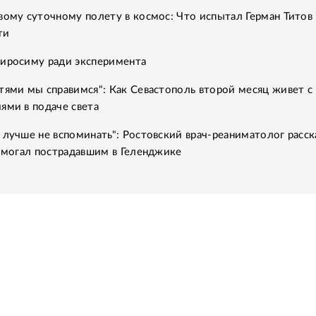
вому суточному полету в космос: Что испытал Герман Титов 
ти
Хиросиму ради эксперимента
тями мы справимся": Как Севастополь второй месяц живет с
ями в подаче света
 лучше не вспоминать": Ростовский врач-реаниматолог расск
помогал пострадавшим в Геленджике