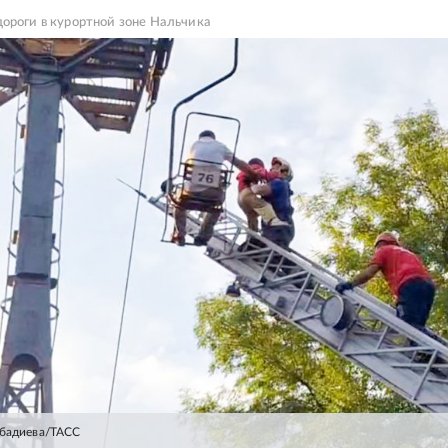
ороги в курортной зоне Нальчика
убадиева/ТАСС