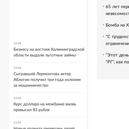
65 лет пер
невесомос
Бомба на 
"С труднос
ограничени
12:08
Бизнесу на востоке Калининградской
"Этот день
области выдали льготные займы
"РГ", как 
12:06
Сыгравший Лермонтова актер
Аблогин получил три года колонии
за мошенничество
12:04
Курс доллара на межбанке вновь
превысил 83 рубля
12:01
Новые правила перевозки детей