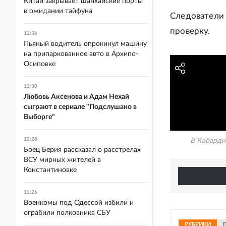
Китай закрывает шанхайские порты
в ожидании тайфуна
Следовател
проверку.
12:36
Пьяный водитель опрокинул машину
на припаркованное авто в Архипо-
Осиповке
12:30
Любовь Аксенова и Адам Нехай
сыграют в сериале "Подслушано в
Выборге"
12:28
В Кабарди
Боец Берия рассказал о расстрелах
ВСУ мирных жителей в
Константиновке
12:26
Военкомы под Одессой избили и
ограбили полковника СБУ
РУБРИКИ