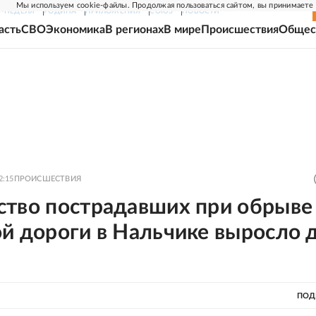
Мы используем cookie-файлы. Продолжая пользоваться сайтом, вы принимаете
Г-НЕДЕЛЯ
РОДИНА
ПРИЛОЖЕНИЯ
СОЮЗ
НОВОСТИ
асть
СВО
Экономика
В регионах
В мире
Происшествия
Общес
2:15
ПРОИСШЕСТВИЯ
ство пострадавших при обрыве
й дороги в Нальчике выросло 
ПОД