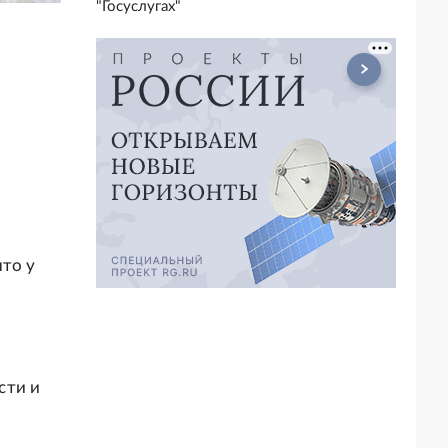
"Госуслугах"
то у
сти и