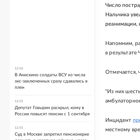
Число постр
Нальчика уве
реанимации,
Напомним, р
в результате 
12:56
Отмечается, 
В Анискино солдаты ВСУ из числа
экс-заключенных сразу сдавались в
плен
"Из них шест
амбулаторное
12:55
Депутат Говырин раскрыл, кому в
России повысят пенсии с 1 сентября
Инцидент
пр
12:55
местному вр
Суд в Москве запретил пенсионерке