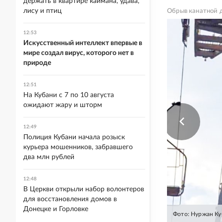
держать в квартире каймана, удава,
лису и птиц
Обрыв канатной д
12:53
Искусственный интеллект впервые в
мире создал вирус, которого нет в
природе
12:51
На Кубани с 7 по 10 августа
ожидают жару и шторм
12:49
Полиция Кубани начала розыск
курьера мошенников, забравшего
два млн рублей
12:48
В Церкви открыли набор волонтеров
для восстановления домов в
Донецке и Горловке
Фото: Нуржан К