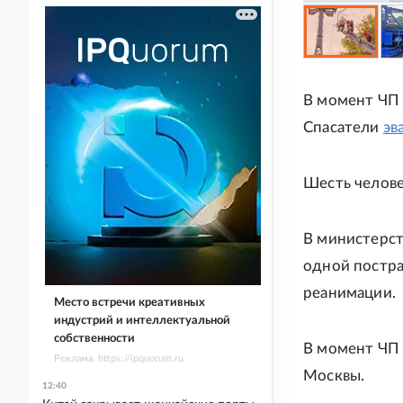
В момент ЧП 
Спасатели
эв
Шесть человек
В министерст
одной постра
реанимации.
Место встречи креативных
индустрий и интеллектуальной
собственности
В момент ЧП 
Реклама. https://ipquorum.ru
Москвы.
12:40