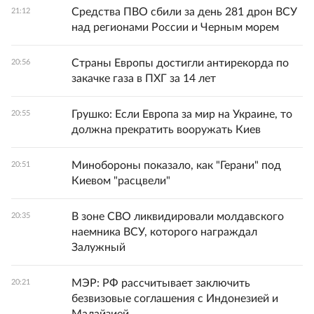
Средства ПВО сбили за день 281 дрон ВСУ
21:12
над регионами России и Черным морем
Страны Европы достигли антирекорда по
20:56
закачке газа в ПХГ за 14 лет
Грушко: Если Европа за мир на Украине, то
20:55
должна прекратить вооружать Киев
Минобороны показало, как "Герани" под
20:51
Киевом "расцвели"
В зоне СВО ликвидировали молдавского
20:35
наемника ВСУ, которого награждал
Залужный
МЭР: РФ рассчитывает заключить
20:21
безвизовые соглашения с Индонезией и