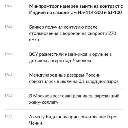
Минпромторг намерен выйти на контракт с
17:32
Индией по самолетам Ил-114-300 и SJ-100
Байкер получил контузию после
17:26
столкновения с вороной на скорости 270
км/ч
ВСУ разместили наемников и оружие в
17:26
детском лагере под Львовом
Международные резервы России
17:18
сократились в июле на 0,1 млрд долларов
В Москве арестован ревнивец, зарезавший
17:15
жену-коллегу
Ахмату Кадырову присвоили звание Героя
17:12
Чечни