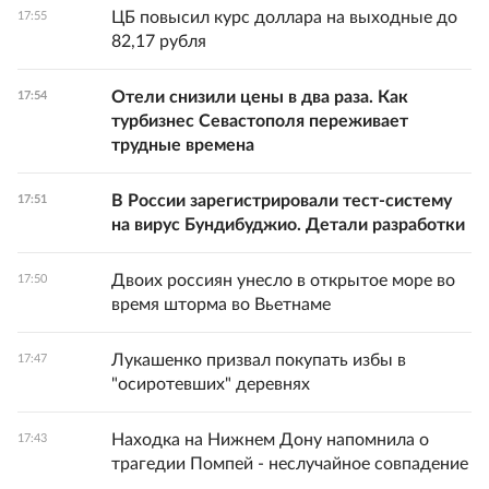
ЦБ повысил курс доллара на выходные до
17:55
82,17 рубля
Отели снизили цены в два раза. Как
17:54
турбизнес Севастополя переживает
трудные времена
В России зарегистрировали тест-систему
17:51
на вирус Бундибуджио. Детали разработки
Двоих россиян унесло в открытое море во
17:50
время шторма во Вьетнаме
Лукашенко призвал покупать избы в
17:47
"осиротевших" деревнях
Находка на Нижнем Дону напомнила о
17:43
трагедии Помпей - неслучайное совпадение