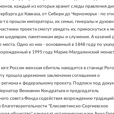
ионов, каждый из которых хранит следы правления ди
ербурга до Кавказа, от Сибири до Черноморья - по эт
а-то прошли императоры, их семьи, генералы и духов
Участники проекта смогут увидеть их, прикоснуться к 
м шедеврам, памятникам веры и служения. А казачий 
е места. Одно из них - основанный в 1848 году по указ
возрожденный в 1995 году Марие-Магдалинский монас
 юге России женская обитель находится в станице Рого
оту прошла церемония заключения соглашения о
 региона к федеральному проекту. Подписи под доку
бернатор Вениамин Кондратьев и председатель
ного совета Фонда содействия возрождению традиций
 благотворительности "Елисаветинско-Сергиевское
ское общество" кандидат исторических наук Анна Гро