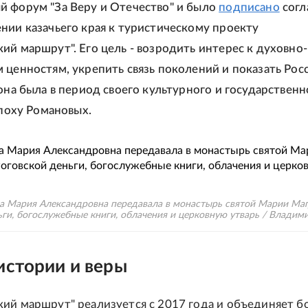
 форум "За Веру и Отечество" и было
подписано
согл
нии казачьего края к туристическому проекту
ий маршрут". Его цель - возродить интерес к духовно-
 ценностям, укрепить связь поколений и показать Рос
 она была в период своего культурного и государственн
эпоху Романовых.
 Мария Александровна передавала в монастырь святой Марии Ма
ьги, богослужебные книги, облачения и церковную утварь / Владим
истории и веры
ий маршрут" реализуется с 2017 года и объединяет б