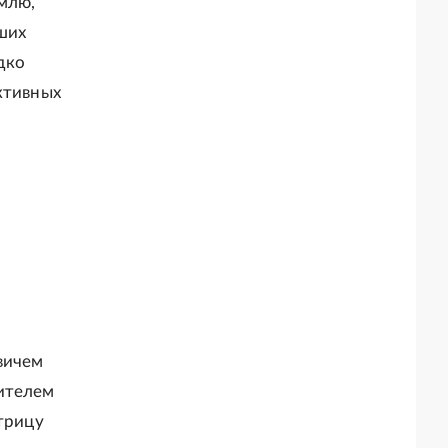
млю,
йших
дко
ктивных
вичем
нителем
атрицу