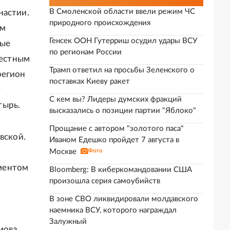
В Смоленской области ввели режим ЧС
настии.
природного происхождения
им
Генсек ООН Гутерриш осудил удары ВСУ
ные
по регионам России
местным
Трамп ответил на просьбы Зеленского о
регион
поставках Киеву ракет
у
С кем вы? Лидеры думских фракций
тырь.
высказались о позиции партии "Яблоко"
Прощание с автором "золотого паса"
вской.
Иваном Едешко пройдет 7 августа в
Москве
Фото
ментом
Bloomberg: В киберкомандовании США
произошла серия самоубийств
В зоне СВО ликвидировали молдавского
наемника ВСУ, которого награждал
Залужный
мова.