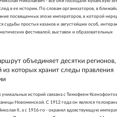
Николай Николаевич - все они посещали кубанскую зе
 след в ее истории. По словам организаторов, в ближа
дание посвященных эпохе императоров, в которой нере
я судьбы простых казаков и августейших особ, интера
ематических фестивалей, выставок и образовательных
аршрут объединяет десятки регионов,
 из которых хранит следы правления
ии
х уникальных историй связана с Тимофеем Ксенофонто
аницы Новоминской. С 1912 года он являлся телохра
иколая II, а с 1916-го - охранял вдовствующую импер