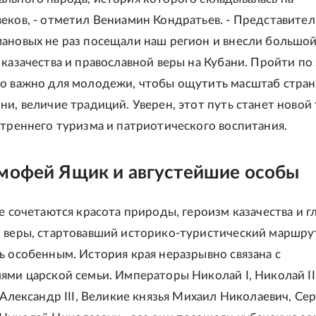
еков, - отметил Вениамин Кондратьев. - Представите
ановых не раз посещали наш регион и внесли большой
 казачества и православной веры на Кубани. Пройти по
о важно для молодежи, чтобы ощутить масштаб стран
ни, величие традиций. Уверен, этот путь станет новой
утреннего туризма и патриотического воспитания.
имофей Ящик и августейшие особы
де сочетаются красота природы, героизм казачества и г
 веры, стартовавший историко-туристический маршру
ь особенным. История края неразрывно связана с
ями царской семьи. Императоры Николай I, Николай II
 Александр III, Великие князья Михаил Николаевич, Се