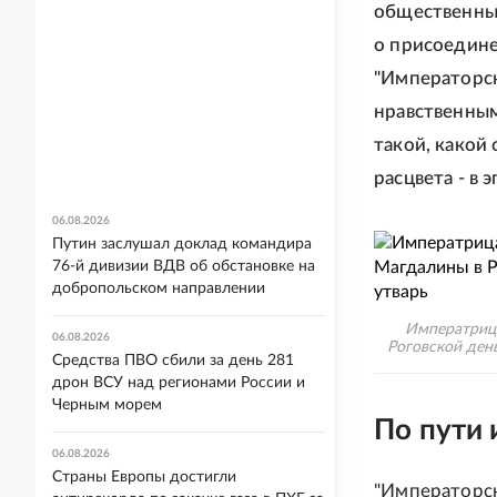
общественный
о присоедине
"Императорск
нравственным
такой, какой
расцвета - в 
06.08.2026
Путин заслушал доклад командира
76-й дивизии ВДВ об обстановке на
добропольском направлении
Императрица
06.08.2026
Роговской ден
Средства ПВО сбили за день 281
дрон ВСУ над регионами России и
Черным морем
По пути 
06.08.2026
Страны Европы достигли
"Императорск