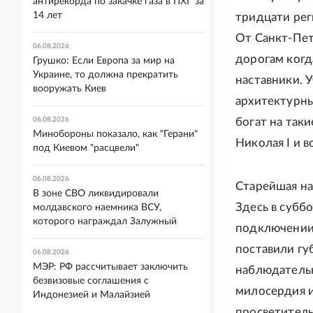
антирекорда по закачке газа в ПХГ за
14 лет
тридцати рег
От Санкт-Пет
06.08.2026
дорогам когд
Грушко: Если Европа за мир на
Украине, то должна прекратить
наставники. 
вооружать Киев
архитектурны
06.08.2026
богат на таки
Минобороны показало, как "Герани"
Николая I и 
под Киевом "расцвели"
06.08.2026
Старейшая на
В зоне СВО ликвидировали
Здесь в субб
молдавского наемника ВСУ,
которого награждал Залужный
подключении
поставили гу
06.08.2026
МЭР: РФ рассчитывает заключить
наблюдатель
безвизовые соглашения с
милосердия и
Индонезией и Малайзией
просветитель