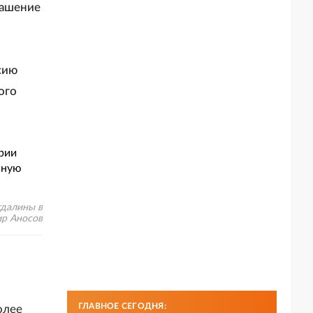
ашение
сию
ого
гдалины в
ир Аносов
ГЛАВНОЕ СЕГОДНЯ:
олее