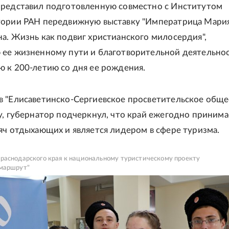
представил подготовленную совместно с Институтом
тории РАН передвижную выставку "Императрица Мари
а. Жизнь как подвиг христианского милосердия",
ее жизненному пути и благотворительной деятельнос
 к 200-летию со дня ее рождения.
 "Елисаветинско-Сергиевское просветительское обще
у, губернатор подчеркнул, что край ежегодно принима
яч отдыхающих и является лидером в сфере туризма.
раснодарского края к национальному туристическому проекту
маршрут"