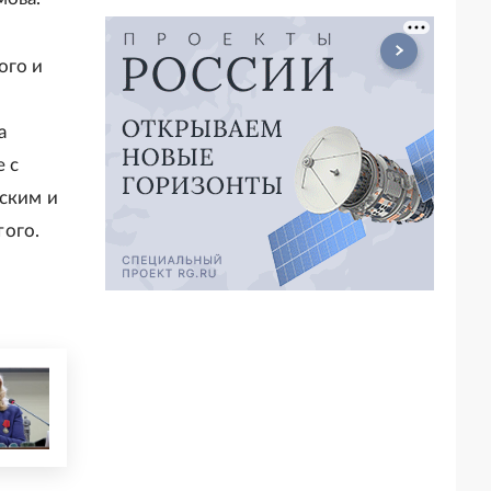
ого и
а
е с
ским и
того.