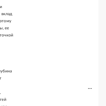
ли
 вклад
 этому
ы, ее
 точкой
лубина
т
,
ргей