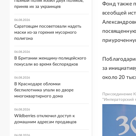
Пьяный поляк избил двух поляков,
Фонд также 
приняв их за украинцев
всеобщей ис
06.08.2026
Александровн
Саратовцам посоветовали надеть
посвященную 
маски из-за горения мусорного
полигона
приуроченную
06.08.2026
В Британии женщину-полицейского
Поблагодарив
покусали во время беспорядков
за инициатив
около 20 тыс
06.08.2026
В Краснодаре обломки
беспилотника упали во дворе
Присоединение К
многоквартирного дома
"Императорский 
06.08.2026
Wildberries отключил доступ к
домашним адресам продавцов
06.08.2026