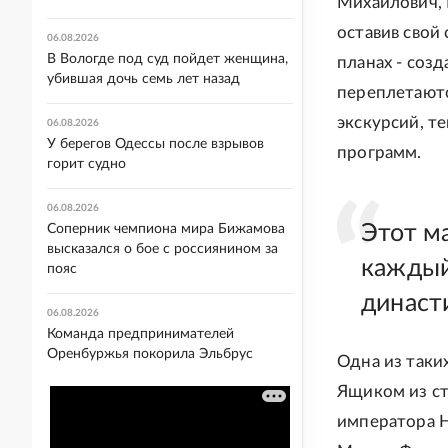
Михайлович, 
оставив свой
06.08.2026
В Вологде под суд пойдет женщина,
планах - соз
убившая дочь семь лет назад
переплетаютс
экскурсий, т
06.08.2026
У берегов Одессы после взрывов
программ.
горит судно
06.08.2026
Этот м
Соперник чемпиона мира Бижамова
высказался о бое с россиянином за
каждый
пояс
династ
06.08.2026
Команда предпринимателей
Оренбуржья покорила Эльбрус
Одна из таки
Ящиком из ст
императора Н