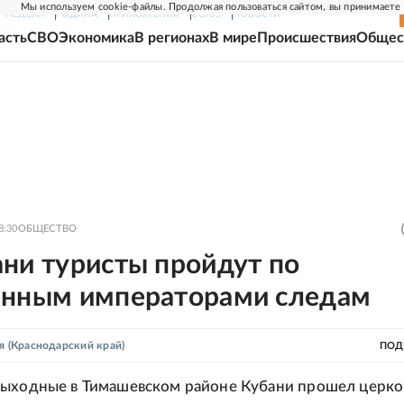
Мы используем cookie-файлы. Продолжая пользоваться сайтом, вы принимаете
Г-НЕДЕЛЯ
РОДИНА
ПРИЛОЖЕНИЯ
СОЮЗ
НОВОСТИ
асть
СВО
Экономика
В регионах
В мире
Происшествия
Общес
8:30
ОБЩЕСТВО
ни туристы пройдут по
енным императорами следам
я
(Краснодарский край)
ПОД
выходные в Тимашевском районе Кубани прошел церко