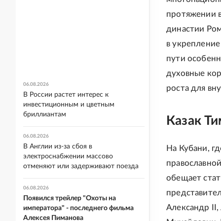
протяжении в
династии Ром
в укрепление
пути особенн
духовные кор
06.08.2026
роста для вн
В России растет интерес к
инвестиционным и цветным
бриллиантам
Казак Т
06.08.2026
В Англии из-за сбоя в
На Кубани, г
электроснабжении массово
православной
отменяют или задерживают поезда
обещает стат
06.08.2026
представител
Появился трейлер "Охоты на
Александр II,
императора" - последнего фильма
Алексея Пиманова