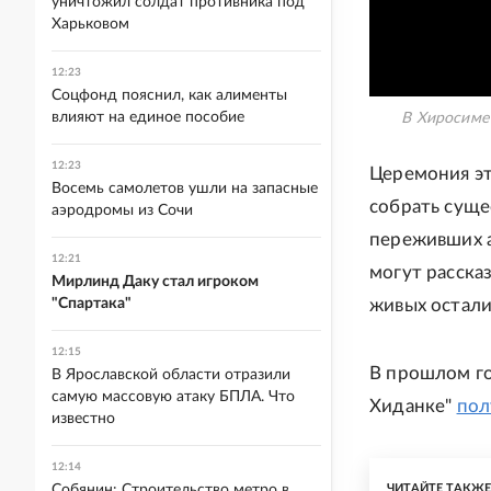
уничтожил солдат противника под
Харьковом
12:23
Соцфонд пояснил, как алименты
влияют на единое пособие
В Хиросиме
12:23
Церемония эт
Восемь самолетов ушли на запасные
собрать суще
аэродромы из Сочи
переживших 
12:21
могут рассказ
Мирлинд Даку стал игроком
"Спартака"
живых остали
12:15
В прошлом г
В Ярославской области отразили
самую массовую атаку БПЛА. Что
Хиданке"
пол
известно
12:14
Собянин: Строительство метро в
ЧИТАЙТЕ ТАКЖ