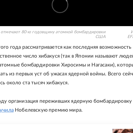
 отмечают 80-ю годовщину атомной бомбардировки
И
США
EF
ого года рассматривается как последняя возможность
ственное число хибакуся (так в Японии называют люде
атомные бомбардировки Хиросимы и Нагасаки), котор
ать из первых уст об ужасах ядерной войны. Всего сейч
сь около ста тысяч хибакуся.
оду организация переживших ядерную бомбардировку
учила
Нобелевскую премию мира.
Е