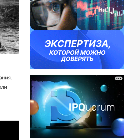
ания.
ели