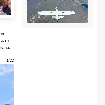
ия
ласти
едии.
1
/
11