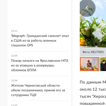
12:11
Telegraph: Гражданский самолет упал
в США из-за работы военных
глушилок GPS
Фото: REUTERS
12:09
Пожар начался на Ярославском НПЗ
из-за упавших в резервуары
обломков БПЛА
12:04
По данным Ме
Жители Черниговской области
около 12 тыс
убили пограничника, приняв его за
сотрудника ТЦК
тысяч "Хирос
повышенной 
12:02