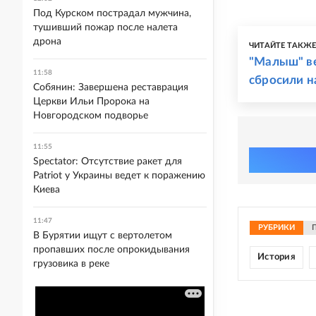
Под Курском пострадал мужчина,
тушивший пожар после налета
дрона
ЧИТАЙТЕ ТАКЖ
"Малыш" ве
11:58
сбросили н
Собянин: Завершена реставрация
Церкви Ильи Пророка на
Новгородском подворье
11:55
Spectator: Отсутствие ракет для
Patriot у Украины ведет к поражению
Киева
11:47
РУБРИКИ
В Бурятии ищут с вертолетом
пропавших после опрокидывания
История
грузовика в реке