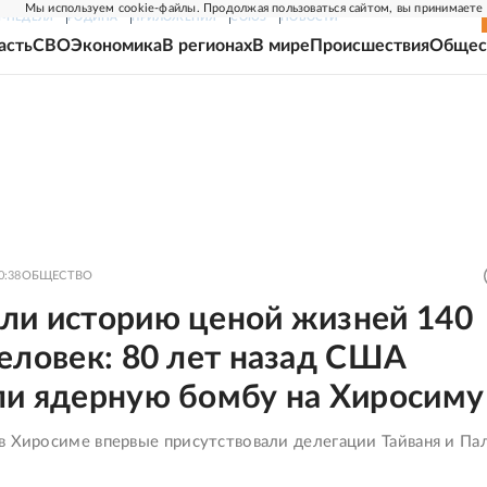
Мы используем cookie-файлы. Продолжая пользоваться сайтом, вы принимаете
Г-НЕДЕЛЯ
РОДИНА
ПРИЛОЖЕНИЯ
СОЮЗ
НОВОСТИ
асть
СВО
Экономика
В регионах
В мире
Происшествия
Общес
0:38
ОБЩЕСТВО
ли историю ценой жизней 140
еловек: 80 лет назад США
ли ядерную бомбу на Хиросиму
в Хиросиме впервые присутствовали делегации Тайваня и Па