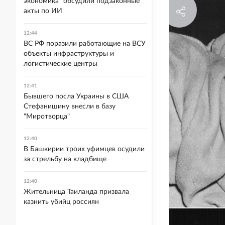
экономика" обсудили подзаконные
акты по ИИ
12:44
ВС РФ поразили работающие на ВСУ
объекты инфраструктуры и
логистические центры
12:41
Бывшего посла Украины в США
Стефанишину внесли в базу
"Миротворца"
12:40
В Башкирии троих уфимцев осудили
за стрельбу на кладбище
12:40
Жительница Таиланда призвала
казнить убийц россиян