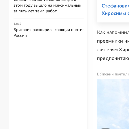
этом году вышло на максимальный
Стефанович
за пять лет темп работ
Хиросимы с
12:12
Британия расширила санкции против
Как напомнил
России
преемники ни
жителям Хиро
предпочитают
В Японии почтили