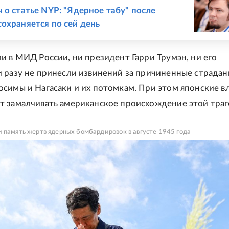
 о статье NYP: "Ядерное табу" после
охраняется по сей день
и в МИД России, ни президент Гарри Трумэн, ни его
 разу не принесли извинений за причиненные страдан
симы и Нагасаки и их потомкам. При этом японские в
 замалчивать американское происхождение этой траг
 память жертв ядерных бомбардировок в августе 1945 года