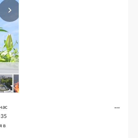
час
135
я в