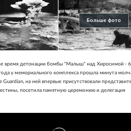
Больше фото
ное время детонации бомбы "Малыш" над Хиросимой - 6
 года у мемориального комплекса прошла минута молч
e Guardian, на ней впервые присутствовали представит
лестины, посетила памятную церемонию и делегация