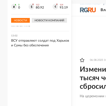
разрыв отношений
СВЕЖИЙ НОМЕР
Р
0
-0.2
-0.4
0
80.92
93.19
Вл
13:02
Глава "Уралдронзавода" Ткачук не
успел сесть во взорвавшееся авто и
НОВОСТИ
НОВОСТИ КОМПАНИЙ
остался жив
13:02
ВСУ отправляют солдат под Харьков
и Сумы без обеспечения
06.08.2025 1
Измени
тысяч ч
сброси
На церемонии 