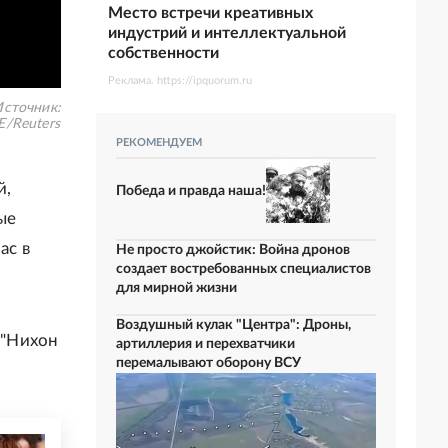
Место встречи креативных
индустрий и интеллектуальной
собственности
Реклама. https://ipquorum.ru
сточник:
E/Reuters
РЕКОМЕНДУЕМ
й,
Победа и правда наша!
ые
ас в
Не просто джойстик: Война дронов
создает востребованных специалистов
для мирной жизни
Воздушный кулак "Центра": Дроны,
 "Нихон
артиллерия и перехватчики
перемалывают оборону ВСУ