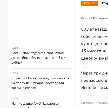
Вто
СЮЖЕТ
Георгий Пархомен
80 лет назад
собственным 
курс над япо
12:58
15 килотонн,
Российский студент с горя купил
лотерейный билет и выиграл 5 млн
ценой жизней
рублей
Через три дн
12:55
В центре Омска легковушка наехала
произошло в 
на толпу пешеходов, пострадали
Япония заяви
восемь человек
12:54
Бомбардировки Хи
На площадке АНО "Цифровая