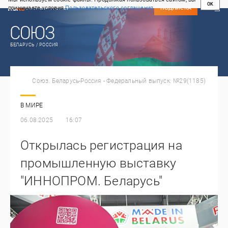
OK
принимаете условия
Пользовательского соглашения
СВЕЖИЙ НОМЕР
ПОДПИСКА
БЕЛАРУСЬ / РОССИЯ
Союз. Беларусь-Россия - Федеральный выпуск: №29(1185)
В МИРЕ
06.08.2025
16:07
Открылась регистрация на
промышленную выставку
"ИННОПРОМ. Беларусь"