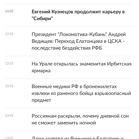
Евгений Кузнецов продолжит карьеру в
14:05
"Сибири"
Президент "Локомотива-Кубань" Андрей
13:55
Ведищев: Переход Елатонцева в ЦСКА -
последствие бездействия РФБ
На Урале открылась знаменитая Ирбитская
13:53
ярмарка
Военные медики РФ в бронежилетах
13:52
извлеки из раненого бойца взрывоопасный
предмет
Россиянам раскрыли, почему дневной сон
13:42
не сможет заменить ночной
Дрон залетел из Румынии в Болгарию и
13:42