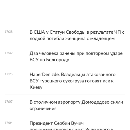
В США у Статуи Свободы в результате ЧП с
17:38
лодкой погибли женщина с младенцем
Два человека ранены при повторном ударе
17:32
ВСУ по Белгороду
HaberDenizde: Владельцы атакованного
17:25
ВСУ турецкого сухогруза готовят иск к
Киеву
В столичном аэропорту Домодедово сняли
17:07
ограничения
Президент Сербии Вучич
17:04
прокомментировал визит Зеленского в