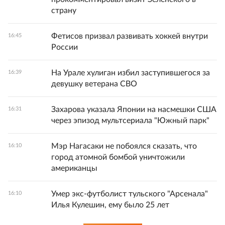
страну
Фетисов призвал развивать хоккей внутри
16:45
России
На Урале хулиган избил заступившегося за
16:39
девушку ветерана СВО
Захарова указала Японии на насмешки США
16:31
через эпизод мультсериала "Южный парк"
Мэр Нагасаки не побоялся сказать, что
16:10
город атомной бомбой уничтожили
американцы
Умер экс-футболист тульского "Арсенала"
16:10
Илья Кулешин, ему было 25 лет