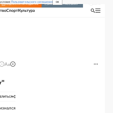
 условия
Пользовательского соглашения
OK
Войти
ПОДПИСКА
НА ИЗДАНИЕ
ВКЛЮЧИТЬ РАССЫЛКУ
тво
Спорт
Культура
у"
ЕЛИТЬСЯ
изнался