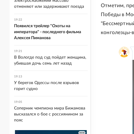
электроснабжении массово
Отметим, пре
отменяют или задерживают поезда
Победы в Мос
19:22
"Бессмертный
Появился трейлер "Охоты на
императора" - последнего фильма
конголезцы-в
Алексея Пиманова
19:21
В Вологде под суд пойдет женщина,
убившая дочь семь лет назад
19:13
У берегов Одессы после взрывов
горит судно
19:05
Соперник чемпиона мира Бижамова
высказался о бое с россиянином за
пояс