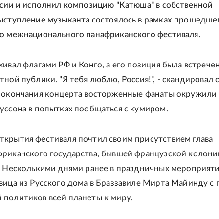
ссии и исполнил композицию "Катюша" в собственной
ыступление музыканта состоялось в рамках прошедшег
о межнационального панафриканского фестиваля.
хивал флагами РФ и Конго, а его позиция была встрече
ной публики. "Я тебя люблю, Россия!", - скандировал 
 окончания концерта восторженные фанаты окружили
уссона в попытках пообщаться с кумиром.
крытия фестиваля почтил своим присутствием глава
риканского государства, бывшей французской колони
. Несколькими днями ранее в праздничных мероприяти
вица из Русского дома в Браззавиле Мирта Майинду с 
политиков всей планеты к миру.