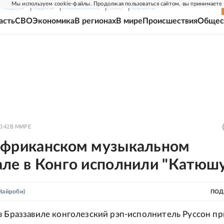
Мы используем cookie-файлы. Продолжая пользоваться сайтом, вы принимаете
Г-НЕДЕЛЯ
РОДИНА
ПРИЛОЖЕНИЯ
СОЮЗ
НОВОСТИ
асть
СВО
Экономика
В регионах
В мире
Происшествия
Общес
0:42
В МИРЕ
африканском музыкальном
але в Конго исполнили "Катюш
Найроби)
ПОД
в Браззавиле конголезский рэп-исполнитель Руссон пр