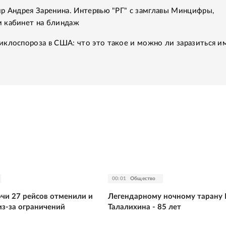
р Андрея Заренина. Интервью "РГ" с замглавы Минцифры,
 кабинет на блиндаж
клоспороза в США: что это такое и можно ли заразиться им
00:01
Общество
очи 27 рейсов отменили и
Легендарному ночному тарану 
из-за ограничений
Талалихина - 85 лет