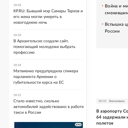
18:20
Война и ми
KP.RU: Бывший мэр Самары Тархов и
сменившим
его жена могли умереть в
новогоднюю ночь
Вспышка ци
России
18:18
В Архангельске создали сайт,
помогающий молодежи выбрать
профессию
18:18
Матвиенко предупредила спикера
парламента Армении о
губительности курса на ЕС
18:15
Стало известно, сколько
00:05
Экономика
автомобилей задействовано в работе
В аэропорту С
такси в России
64 задержали 
полетов