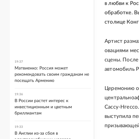
в любви к Ро
обработке. В
столице Конг
Артист разма
овациями мест
сцены. После
19:37
Матвиенко: Россия может
автомобиль Р
рекомендовать своим гражданам не
посещать Армению
Церемонию от
19:36
центральноаф
В России растет интерес к
Сассу-Нгессо
инвестиционным и цветным
бриллиантам
выступила пе
призывающей 
19:33
В Англии из-за сбоя в