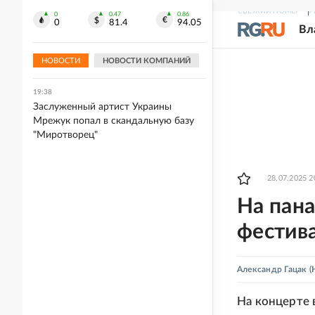
многоквартирного дома
СВЕЖИЙ НОМЕР
Р
0
0.47
0.86
0
81.4
94.05
Вл
19:41
Wildberries отключил доступ к
домашним адресам продавцов
НОВОСТИ
НОВОСТИ КОМПАНИЙ
19:38
Заслуженный артист Украины
Мрежук попал в скандальную базу
"Миротворец"
28.07.2025 2
На пан
фестив
Александр Гацак
(
На концерте 