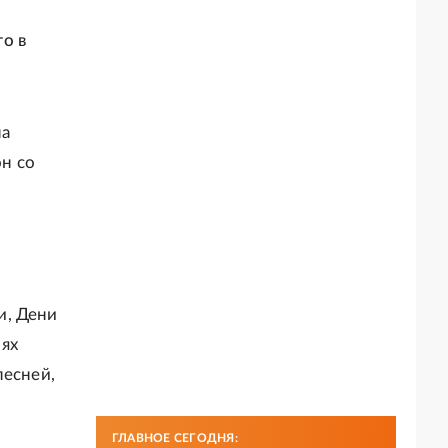
о в
на
он со
и, Дени
ях
песней,
ГЛАВНОЕ СЕГОДНЯ: