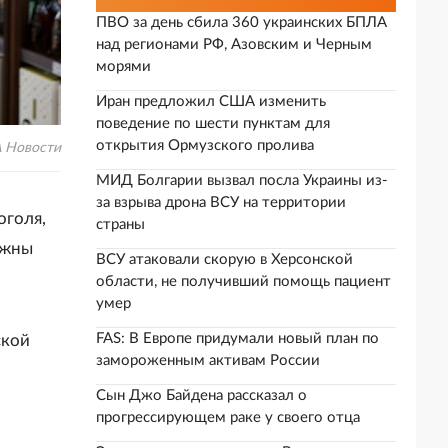
ПВО за день сбила 360 украинских БПЛА
над регионами РФ, Азовским и Черным
морями
Иран предложил США изменить
поведение по шести пунктам для
открытия Ормузского пролива
А Новости
МИД Болгарии вызвал посла Украины из-
за взрыва дрона ВСУ на территории
оголя,
страны
лжны
ВСУ атаковали скорую в Херсонской
области, не получивший помощь пациент
умер
FAS: В Европе придумали новый план по
ской
замороженным активам России
Сын Джо Байдена рассказал о
прогрессирующем раке у своего отца