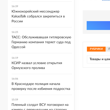
16:39
Южнокорейский мессенджер
KakaoTalk собрался закрепиться в
России
16:25
ТАСС: Обслуживавшая гитлеровскую
Германию компания теряет суда под
Одессой
РУБРИКИ
16:19
Товары и це
КСИР назвал условие открытия
Ормузского пролива
16:06
В Краснодаре полиция начала
проверку после избиения подростка
15:59
Пленный солдат ВСУ поговорил на
камеру с перешедшим на сторону