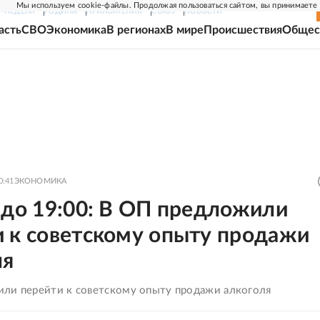
Мы используем cookie-файлы. Продолжая пользоваться сайтом, вы принимаете
Г-НЕДЕЛЯ
РОДИНА
ПРИЛОЖЕНИЯ
СОЮЗ
НОВОСТИ
асть
СВО
Экономика
В регионах
В мире
Происшествия
Общес
0:41
ЭКОНОМИКА
 до 19:00: В ОП предложили
и к советскому опыту продажи
ля
ли перейти к советскому опыту продажи алкоголя