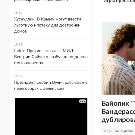
"Игры престол
15:13
Хуснуллин: В Крыму могут ввести
льготную ипотеку для достройки
домов
15:13
Index: Против экс-главы МИД
Венгрии Сийярто возбуждено дело о
взяточничестве
15:07
Президент Сербии Вучич рассказал о
переговорах с Зеленским
Байопик "
Бандерас
дублиров
20:42
Кинократия