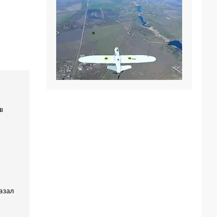
в
азал