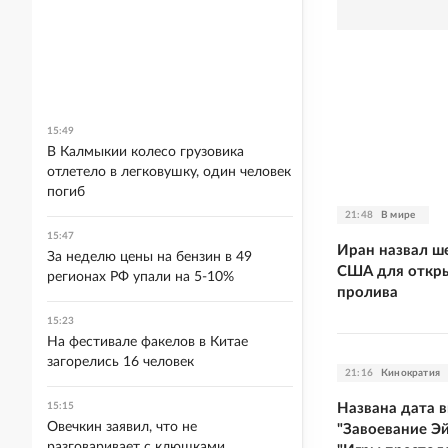
15:49
В Калмыкии колесо грузовика
отлетело в легковушку, один человек
погиб
21:48
В мире
15:47
Иран назвал ше
За неделю цены на бензин в 49
США для откр
регионах РФ упали на 5-10%
пролива
15:23
На фестивале факелов в Китае
загорелись 16 человек
21:16
Кинократия
Названа дата 
15:15
Овечкин заявил, что не
"Завоевание Э
разговаривает с клюшками