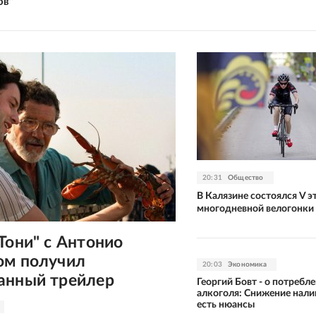
ов"
20:31
Общество
В Калязине состоялся V э
многодневной велогонки 
Тони" с Антонио
ом получил
20:03
Экономика
анный трейлер
Георгий Бовт - о потребл
алкоголя: Снижение нали
есть нюансы