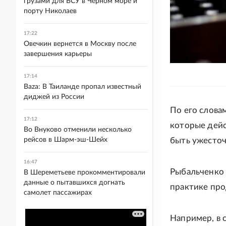
грузами для ВСУ в Черном море и
порту Николаев
17:22
Овечкин вернется в Москву после
завершения карьеры
17:14
Baza: В Таиланде пропал известный
диджей из России
По его слова
17:12
которые дейс
Во Внуково отменили несколько
рейсов в Шарм-эш-Шейх
быть ужесточ
16:47
Рыбальченко 
В Шереметьеве прокомментировали
данные о пытавшихся догнать
практике прод
самолет пассажирах
Например, в