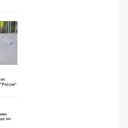
тап
"Россия"
ении
цо, но