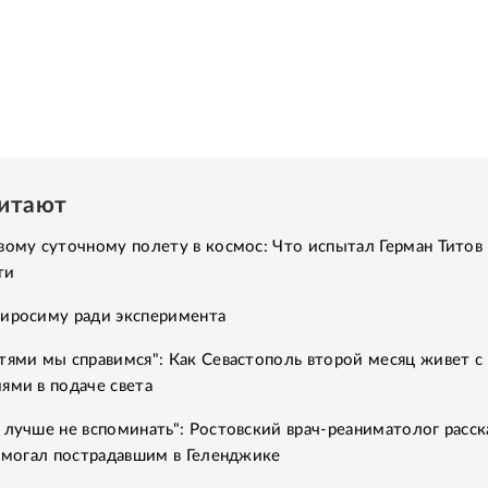
читают
вому суточному полету в космос: Что испытал Герман Титов 
ти
Хиросиму ради эксперимента
тями мы справимся": Как Севастополь второй месяц живет с
ями в подаче света
 лучше не вспоминать": Ростовский врач-реаниматолог расск
помогал пострадавшим в Геленджике