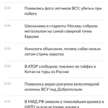
Появились фото летчиков ВСУ, убитых при
13:52
побеге
Школьники и студенты Москвы собрали
13:44
металлолом на самой северной точке
Евразии
Кинологи объяснили, почему собак нельзя
13:42
летом стричь коротко
В АТОР сообщили, повлиял ли тайфун в
13:26
Китае на туры из России
Появилось видео разгрома велосипедной
13:18
колонны ВСУ под Добропольем
В МИД РФ заявили о тяжелейшем кризисе в
13:16
НАТО за всю историю альянса