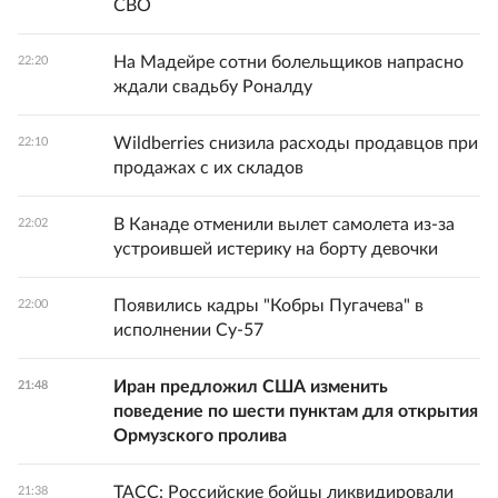
СВО
На Мадейре сотни болельщиков напрасно
22:20
ждали свадьбу Роналду
Wildberries снизила расходы продавцов при
22:10
продажах с их складов
В Канаде отменили вылет самолета из-за
22:02
устроившей истерику на борту девочки
Появились кадры "Кобры Пугачева" в
22:00
исполнении Су-57
Иран предложил США изменить
21:48
поведение по шести пунктам для открытия
Ормузского пролива
ТАСС: Российские бойцы ликвидировали
21:38