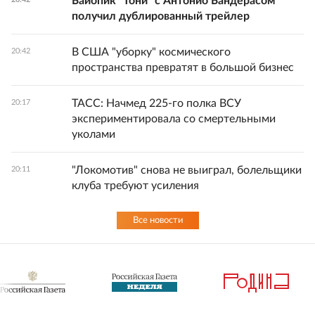
Байопик "Тони" с Антонио Бандерасом
получил дублированный трейлер
В США "уборку" космического
20:42
пространства превратят в большой бизнес
ТАСС: Начмед 225-го полка ВСУ
20:17
экспериментировала со смертельными
уколами
"Локомотив" снова не выиграл, болельщики
20:11
клуба требуют усиления
Все новости