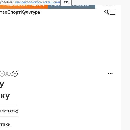
 условия
Пользовательского соглашения
OK
Войти
ПОДПИСКА
НА ИЗДАНИЕ
ВКЛЮЧИТЬ РАССЫЛКУ
тво
Спорт
Культура
У
аку
ЕЛИТЬСЯ
атаки