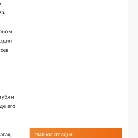
ь
a.
ионом
 один
усев
лубя и
де его
агая,
ГЛАВНОЕ СЕГОДНЯ: