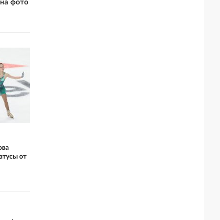
 на фото
ова
атусы от