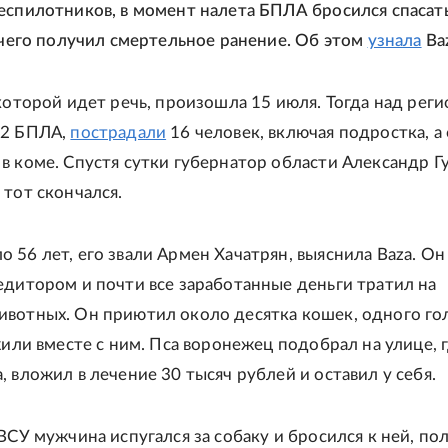
еспилотников, в момент налета БПЛА бросился спасат
а чего получил смертельное ранение. Об этом
узнала
Baz
 которой идет речь, произошла 15 июля. Тогда над рег
2 БПЛА,
пострадали
16 человек, включая подростка, а
в коме. Спустя сутки губернатор области Александр Г
о тот скончался.
 56 лет, его звали Армен Хачатрян, выяснила Baza. Он
едитором и почти все заработанные деньги тратил на
вотных. Он приютил около десятка кошек, одного го
жили вместе с ним. Пса воронежец подобрал на улице, г
, вложил в лечение 30 тысяч рублей и оставил у себя.
ВСУ мужчина испугался за собаку и бросился к ней, пол