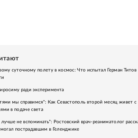
читают
вому суточному полету в космос: Что испытал Герман Титов 
ти
Хиросиму ради эксперимента
тями мы справимся": Как Севастополь второй месяц живет с
ями в подаче света
 лучше не вспоминать": Ростовский врач-реаниматолог расск
помогал пострадавшим в Геленджике