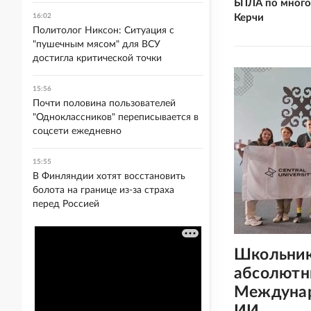
БПЛА по много
Керчи
16:02
Политолог Никсон: Ситуация с
"пушечным мясом" для ВСУ
достигла критической точки
15:56
Почти половина пользователей
"Одноклассников" переписывается в
соцсети ежедневно
15:55
В Финляндии хотят восстановить
болота на границе из-за страха
перед Россией
Школьник
абсолютн
Междунар
ИИ