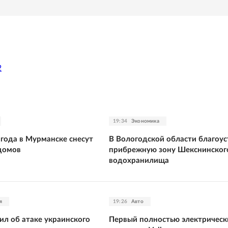
2
19:34
Экономика
 года в Мурманске снесут
В Вологодской области благоу
домов
прибрежную зону Шекснинског
водохранилища
я
19:26
Авто
ил об атаке украинского
Первый полностью электрическ