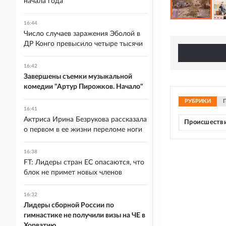
начала года
16:44
Число случаев заражения Эболой в
ДР Конго превысило четыре тысячи
16:42
Завершены съемки музыкальной
комедии "Артур Пирожков. Начало"
РУБРИКИ
16:41
Актриса Ирина Безрукова рассказала
Происшеств
о первом в ее жизни переломе ноги
16:38
FT: Лидеры стран ЕС опасаются, что
блок не примет новых членов
16:32
Лидеры сборной России по
гимнастике не получили визы на ЧЕ в
Хорватию