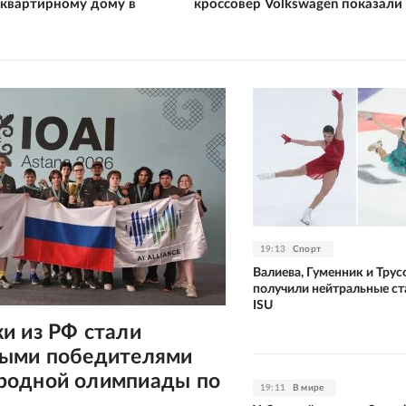
квартирному дому в
кроссовер Volkswagen показали
19:13
Спорт
Валиева, Гуменник и Трус
получили нейтральные ст
ISU
и из РФ стали
ыми победителями
одной олимпиады по
19:11
В мире