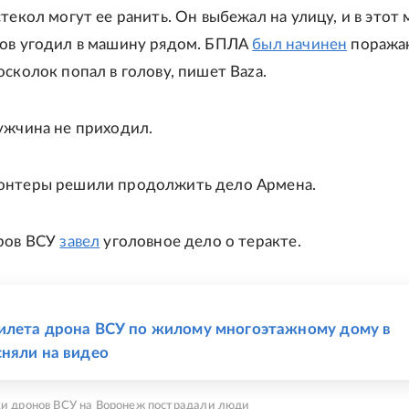
стекол могут ее ранить. Он выбежал на улицу, и в этот
ов угодил в машину рядом. БПЛА
был начинен
пораж
осколок попал в голову, пишет Baza.
ужчина не приходил.
онтеры решили продолжить дело Армена.
аров ВСУ
завел
уголовное дело о теракте.
Е
илета дрона ВСУ по жилому многоэтажному дому в
няли на видео
ки дронов ВСУ на Воронеж пострадали люди