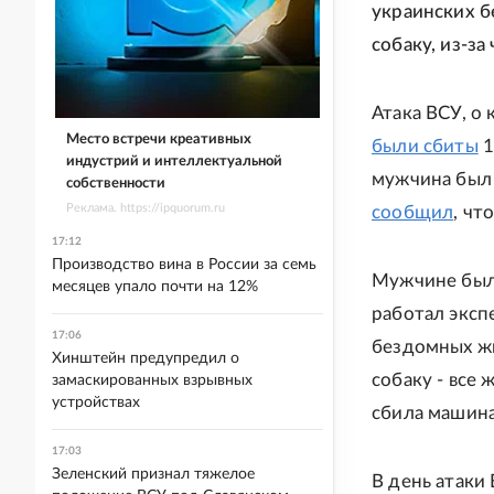
украинских б
собаку, из-з
Атака ВСУ, о
Место встречи креативных
были сбиты
1
индустрий и интеллектуальной
мужчина был 
собственности
Реклама. https://ipquorum.ru
сообщил
, чт
17:12
Производство вина в России за семь
Мужчине было
месяцев упало почти на 12%
работал эксп
17:06
бездомных жи
Хинштейн предупредил о
собаку - все 
замаскированных взрывных
устройствах
сбила машина
17:03
Зеленский признал тяжелое
В день атаки 