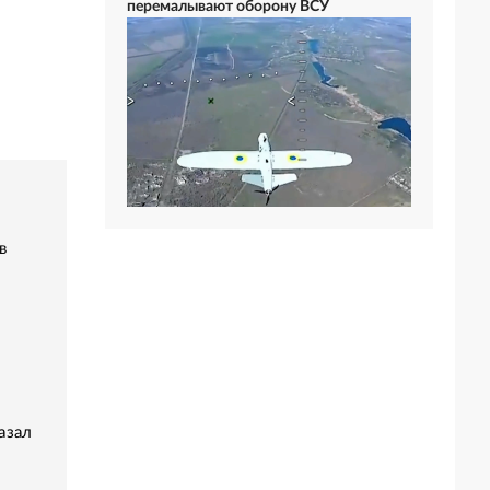
перемалывают оборону ВСУ
в
азал