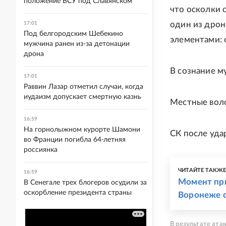
положение ВСУ под Славянском
что осколки 
один из дрон
17:01
Под белгородским Шебекино
элементами: 
мужчина ранен из-за детонации
дрона
В сознание м
17:01
Раввин Лазар отметил случаи, когда
иудаизм допускает смертную казнь
Местные вол
16:59
На горнолыжном курорте Шамони
СК после уд
во Франции погибла 64-летняя
россиянка
ЧИТАЙТЕ ТАКЖ
16:59
Момент пр
В Сенегале трех блогеров осудили за
оскорбление президента страны
Воронеже с
В результате ата