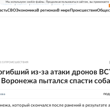
Мы используем cookie-файлы. Продолжая пользоваться сайтом, вы принимаете
Г-НЕДЕЛЯ
РОДИНА
ПРИЛОЖЕНИЯ
СОЮЗ
НОВОСТИ
асть
СВО
Экономика
В регионах
В мире
Происшествия
Общес
3:53
ПРОИСШЕСТВИЯ
огибший из-за атаки дронов ВС
 Воронежа пытался спасти соб
нова
ПОД
ежа, который скончался после ранений в результате 