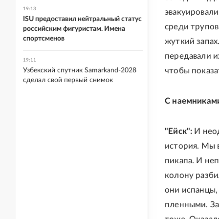
19:13
эвакуировали
ISU предоставил нейтральный статус
среди трупов 
российским фигуристам. Имена
спортсменов
жуткий запах
передавали их
19:11
чтобы показат
Узбекский спутник Samarkand-2028
сделал свой первый снимок
С наемниками
"Ейск":
И нео
история. Мы 
пикапа. И не
колону разби
они испанцы,
пленными. За