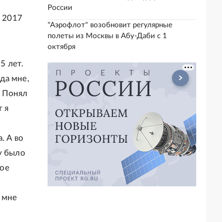
России
с 2017
"Аэрофлот" возобновит регулярные
полеты из Москвы в Абу-Даби с 1
октября
5 лет.
да мне,
. Понял
 я
. А во
у было
кое
 мне