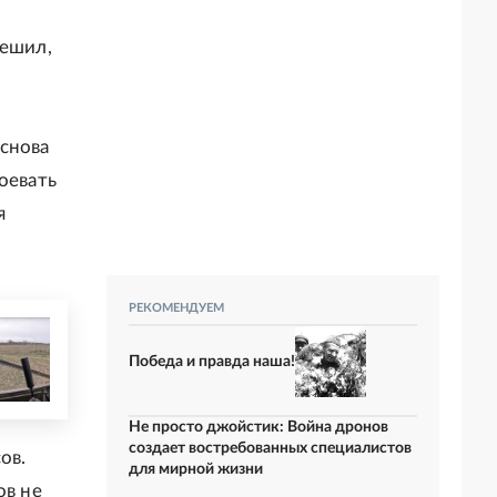
решил,
 снова
оевать
я
РЕКОМЕНДУЕМ
Победа и правда наша!
Не просто джойстик: Война дронов
создает востребованных специалистов
ов.
для мирной жизни
ов не