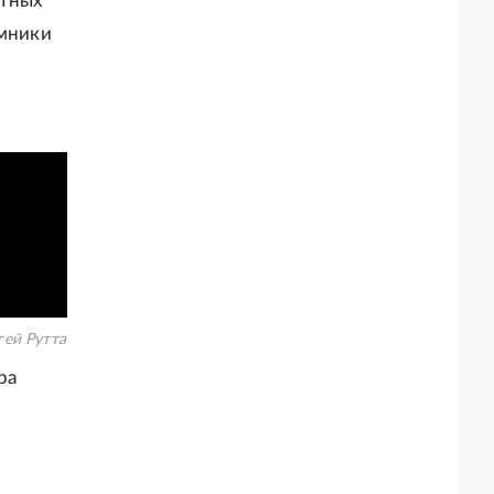
нтных
емники
гей Рутта
ра