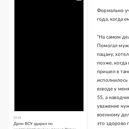
Формально уч
года, когда 
"На самом дел
Помогал мужи
пацану, хотел
позже, когда
пришел в тан
исполнилось 1
взводе у мен
55, а наводчи
уважение нуж
военному дел
19:31
это здорово п
Дрон ВСУ ударил по