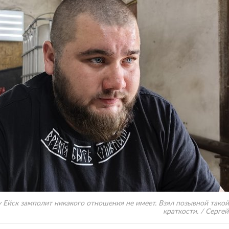
 Ейск замполит никакого отношения не имеет. Взял позывной такой 
краткости. / Сергей