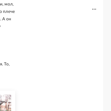
и, мол,
о плече
. А он
у
. То,