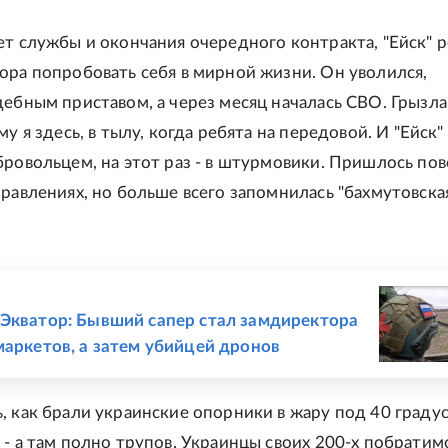
ет службы и окончания очередного контракта, "Ейск" 
ора попробовать себя в мирной жизни. Он уволился,
дебным приставом, а через месяц началась СВО. Грызла
му я здесь, в тылу, когда ребята на передовой. И "Ейск"
бровольцем, на этот раз - в штурмовики. Пришлось пов
правлениях, но больше всего запомнилась "бахмутовска
Е
Экватор: Бывший сапер стал замдиректора
маркетов, а затем убийцей дронов
, как брали украинские опорники в жару под 40 градус
 - а там полно трупов. Украинцы своих 200-х побратим