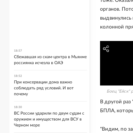
тоже. Оказал
органов. Пот
выдвинулись 
колонной пря
18:57
Сбежавшая из скам-центра в Мьянме
россиянка исчезла в ОАЭ
18:52
При консервации дома важно
соблюдать ряд условий. И вот
Боец "Ейск" 
почему
В другой раз
18:30
БПЛА, которы
ВС России ударили по двум судам с
оружием и имуществом для ВСУ в
Черном море
"Видим, по з