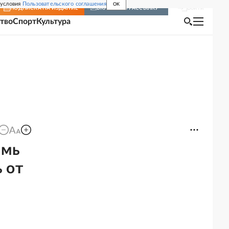
 условия
Пользовательского соглашения
OK
Войти
ПОДПИСКА
НА ИЗДАНИЕ
ВКЛЮЧИТЬ РАССЫЛКУ
тво
Спорт
Культура
емь
 от