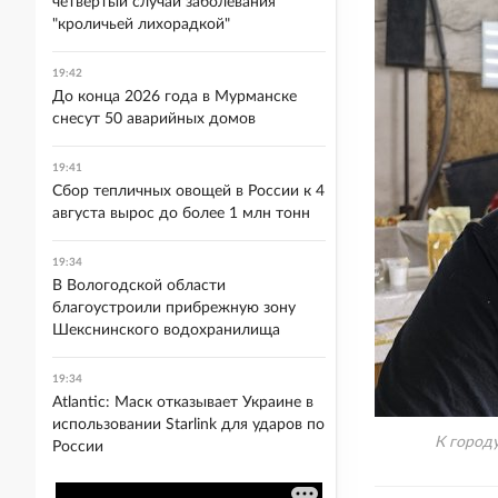
четвертый случай заболевания
"кроличьей лихорадкой"
19:42
До конца 2026 года в Мурманске
снесут 50 аварийных домов
19:41
Сбор тепличных овощей в России к 4
августа вырос до более 1 млн тонн
19:34
В Вологодской области
благоустроили прибрежную зону
Шекснинского водохранилища
19:34
Atlantic: Маск отказывает Украине в
использовании Starlink для ударов по
К городу
России