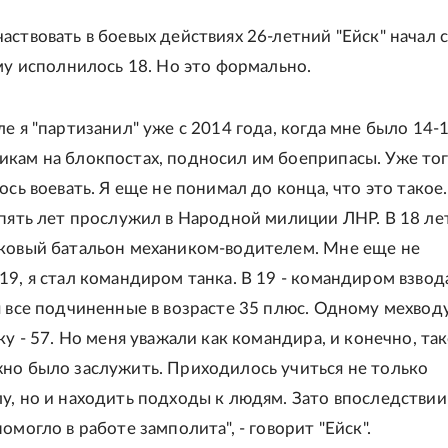
аствовать в боевых действиях 26-летний "Ейск" начал 
ему исполнилось 18. Но это формально.
е я "партизанил" уже с 2014 года, когда мне было 14-1
кам на блокпостах, подносил им боеприпасы. Уже тог
ось воевать. Я еще не понимал до конца, что это такое
 пять лет прослужил в Народной милиции ЛНР. В 18 лет
ковый батальон механиком-водителем. Мне еще не
9, я стал командиром танка. В 19 - командиром взвода
я все подчиненные в возрасте 35 плюс. Одному мехвод
ку - 57. Но меня уважали как командира, и конечно, та
но было заслужить. Приходилось учиться не только
у, но и находить подходы к людям. Зато впоследствии
омогло в работе замполита", - говорит "Ейск".