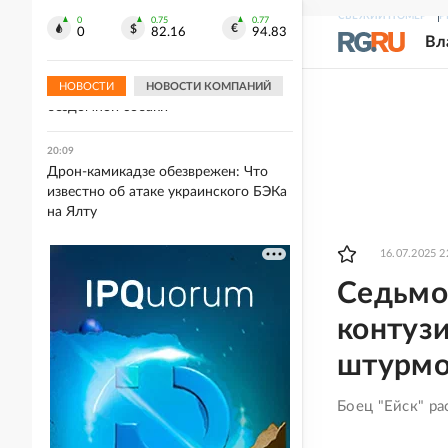
РФ
СВЕЖИЙ НОМЕР
Р
0
0.75
0.77
0
82.16
94.83
Вл
20:09
На Вологодчине муниципалитет
оштрафовали за нападение
НОВОСТИ
НОВОСТИ КОМПАНИЙ
бездомной собаки
20:09
Дрон-камикадзе обезврежен: Что
известно об атаке украинского БЭКа
на Ялту
16.07.2025 2
Седьмой
контузи
штурмо
Боец "Ейск" ра