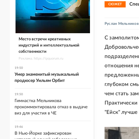
Спе
СЮЖЕТ
Руслан Мельников
С замполитом
Место встречи креативных
индустрий и интеллектуальной
Добровольчес
собственности
подразделени
Реклама. https://ipquorum.ru
отношения не
19:50
Умер знаменитый музыкальный
предложенных
продюсер Уильям Орбит
глубоком смы
чем стать за
19:50
Гимнастка Мельникова
Практически 
прокомментировала отказ в выдаче
"Ейск" лучше 
виз для участия в ЧЕ
19:46
В Нью-Йорке зафиксирован