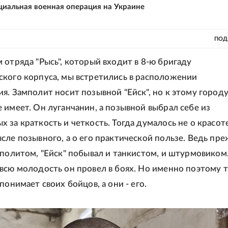
циальная военная операция на Украине
ПОД
 отряда "Рысь", который входит в 8-ю бригаду
кого корпуса, мы встретились в расположении
я. Замполит носит позывной "Ейск", но к этому город
 имеет. Он луганчанин, а позывной выбрал себе из
 за краткость и четкость. Тогда думалось не о красот
сле позывного, а о его практической пользе. Ведь пр
мполитом, "Ейск" побывал и танкистом, и штурмовиком
всю молодость он провел в боях. Но именно поэтому 
понимает своих бойцов, а они - его.