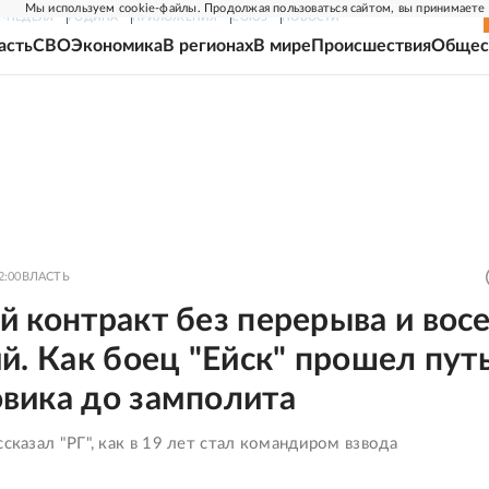
Мы используем cookie-файлы. Продолжая пользоваться сайтом, вы принимаете
Г-НЕДЕЛЯ
РОДИНА
ПРИЛОЖЕНИЯ
СОЮЗ
НОВОСТИ
асть
СВО
Экономика
В регионах
В мире
Происшествия
Общес
2:00
ВЛАСТЬ
 контракт без перерыва и вос
й. Как боец "Ейск" прошел путь
вика до замполита
ссказал "РГ", как в 19 лет стал командиром взвода