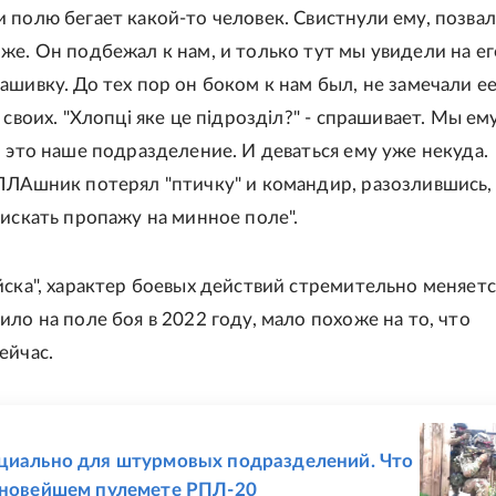
 полю бегает какой-то человек. Свистнули ему, позвал
же. Он подбежал к нам, и только тут мы увидели на ег
шивку. До тех пор он боком к нам был, не замечали ее
 своих. "Хлопці яке це підрозділ?" - спрашивает. Мы ем
о это наше подразделение. И деваться ему уже некуда.
ПЛАшник потерял "птичку" и командир, разозлившись,
 искать пропажу на минное поле".
йска", характер боевых действий стремительно меняется
ло на поле боя в 2022 году, мало похоже на то, что
ейчас.
Е
циально для штурмовых подразделений. Что
 новейшем пулемете РПЛ-20