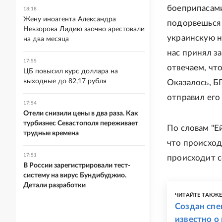
боеприпасами
18:18
Жену иноагента Александра
подорвешься 
Невзорова Лидию заочно арестовали
украинскую на
на два месяца
нас принял за
17:55
отвечаем, чт
ЦБ повысил курс доллара на
выходные до 82,17 рубля
Оказалось, Б
отправил его
17:54
Отели снизили цены в два раза. Как
турбизнес Севастополя переживает
По словам "Е
трудные времена
что происходи
17:51
происходит с
В России зарегистрировали тест-
систему на вирус Бундибуджио.
Детали разработки
ЧИТАЙТЕ ТАКЖ
Создан спе
известно о