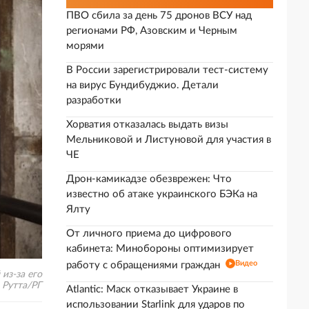
ПВО сбила за день 75 дронов ВСУ над
регионами РФ, Азовским и Черным
морями
В России зарегистрировали тест-систему
на вирус Бундибуджио. Детали
разработки
Хорватия отказалась выдать визы
Мельниковой и Листуновой для участия в
ЧЕ
Дрон-камикадзе обезврежен: Что
известно об атаке украинского БЭКа на
Ялту
От личного приема до цифрового
кабинета: Минобороны оптимизирует
Видео
работу с обращениями граждан
из-за его
 Рутта/РГ
Atlantic: Маск отказывает Украине в
использовании Starlink для ударов по