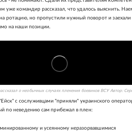
ось - не понимают. Сдали их представителям компете
ом уже командир рассказал, что удалось выяснить. На
на ротацию, но пропустили нужный поворот и заехали
мо на наши позиции.
рассказал о необычных случаях пленения боевиков ВСУ
Автор:
Сер
 "Ейск" с сослуживцами "приняли" украинского операто
й по неведению сам прибежал в плен:
аминированному и усеянному неразорвавшимися