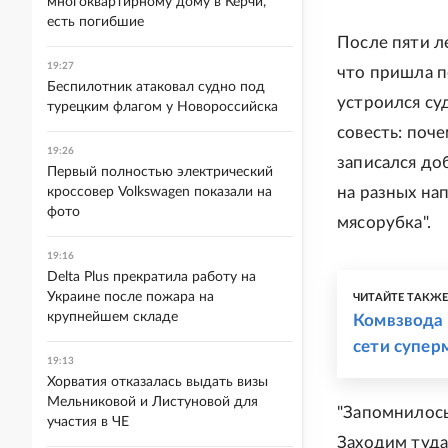
многоквартирному дому в Керчи,
есть погибшие
После пяти л
19:27
что пришла п
Беспилотник атаковал судно под
устроился су
турецким флагом у Новороссийска
совесть: поче
19:26
записался до
Первый полностью электрический
на разных на
кроссовер Volkswagen показали на
фото
мясорубка".
19:16
Delta Plus прекратила работу на
Украине после пожара на
ЧИТАЙТЕ ТАКЖ
крупнейшем складе
Комвзвода 
сети супер
19:13
Хорватия отказалась выдать визы
Мельниковой и Листуновой для
"Запомнилось
участия в ЧЕ
Заходим туда