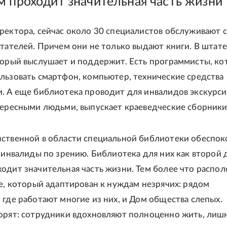
м проходит значительная часть жизни
ректора, сейчас около 30 специалистов обслуживают 
итателей. Причем они не только выдают книги. В штате
торый выслушает и поддержит. Есть программисты, к
льзовать смартфон, компьютер, технические средства
. А еще библиотека проводит для инвалидов экскурси
тересными людьми, выпускает краеведческие сборники
ственной в области специальной библиотеки обеспок
- инвалиды по зрению. Библиотека для них как второй д
одит значительная часть жизни. Тем более что распо
ле, который адаптирован к нуждам незрячих: рядом
 где работают многие из них, и Дом общества слепых.
орят: сотрудники вдохновляют полноценно жить, лиш