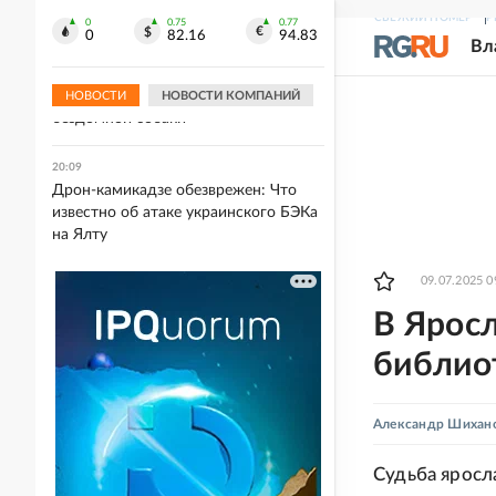
РФ
СВЕЖИЙ НОМЕР
Р
0
0.75
0.77
0
82.16
94.83
Вл
20:09
На Вологодчине муниципалитет
оштрафовали за нападение
НОВОСТИ
НОВОСТИ КОМПАНИЙ
бездомной собаки
20:09
Дрон-камикадзе обезврежен: Что
известно об атаке украинского БЭКа
на Ялту
09.07.2025 0
В Ярос
библио
Александр Шихан
Судьба яросл