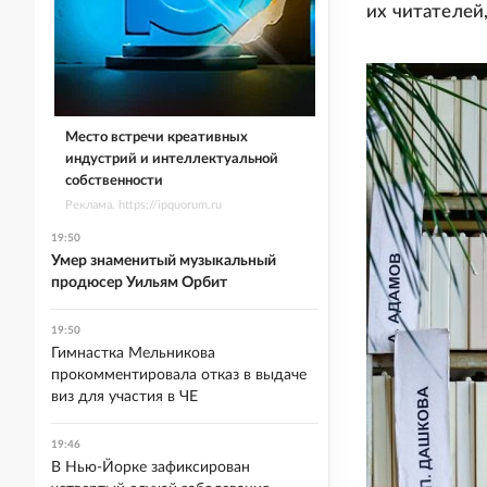
их читателей
Место встречи креативных
индустрий и интеллектуальной
собственности
Реклама. https://ipquorum.ru
19:50
Умер знаменитый музыкальный
продюсер Уильям Орбит
19:50
Гимнастка Мельникова
прокомментировала отказ в выдаче
виз для участия в ЧЕ
19:46
В Нью-Йорке зафиксирован