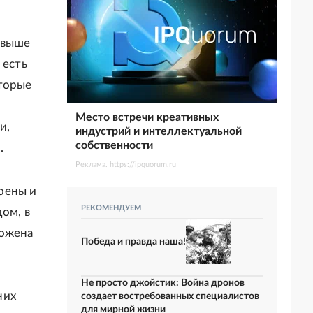
свыше
 есть
оторые
Место встречи креативных
и,
индустрий и интеллектуальной
собственности
.
Реклама. https://ipquorum.ru
оены и
РЕКОМЕНДУЕМ
ом, в
ложена
Победа и правда наша!
Не просто джойстик: Война дронов
них
создает востребованных специалистов
для мирной жизни