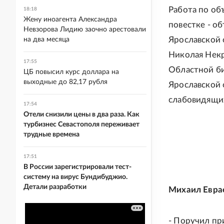
Работа по о
18:18
Жену иноагента Александра
повестке - о
Невзорова Лидию заочно арестовали
Ярославской 
на два месяца
Николая Некр
17:55
Областной б
ЦБ повысил курс доллара на
выходные до 82,17 рубля
Ярославской 
слабовидящи
17:54
Отели снизили цены в два раза. Как
турбизнес Севастополя переживает
трудные времена
17:51
В России зарегистрировали тест-
систему на вирус Бундибуджио.
Детали разработки
Михаил Еврае
- Поручил пр