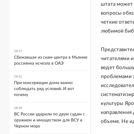
штата может 
вопросы обяз
четкие ответ
любимой библ
Представител
18:57
Сбежавшая из скам-центра в Мьянме
читателями и
россиянка исчезла в ОАЭ
ведет большу
проблемами з
18:52
При консервации дома важно
исследовател
соблюдать ряд условий. И вот
систематизир
почему
культуры Яро
18:30
направления 
ВС России ударили по двум судам с
оружием и имуществом для ВСУ в
объеме. Не и
Черном море