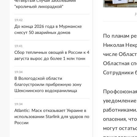
четвертый случай заболевания
"кроличьей лихорадкой"
Н
19:42
До конца 2026 года в Мурманске
снесут 50 аварийных домов
По планам ре
Николая Некр
19:41
Сбор тепличных овощей в России к 4
числе Област
августа вырос до более 1 млн тонн
Областная сп
Сотрудники б
19:34
В Вологодской области
благоустроили прибрежную зону
Шекснинского водохранилища
Профсоюзная
уведомление 
19:34
работниками.
Atlantic: Маск отказывает Украине в
использовании Starlink для ударов по
опасения, чт
России
могут остать