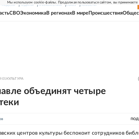
Мы используем cookie-файлы. Продолжая пользоваться сайтом, вы принимаете
Г-НЕДЕЛЯ
РОДИНА
ПРИЛОЖЕНИЯ
СОЮЗ
НОВОСТИ
асть
СВО
Экономика
В регионах
В мире
Происшествия
Общес
9:01
КУЛЬТУРА
лавле объединят четыре
теки
ов
ПОД
авских центров культуры беспокоит сотрудников библ