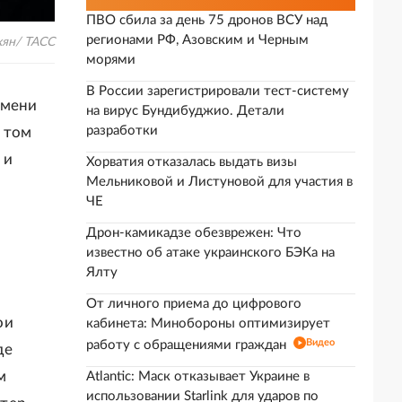
ПВО сбила за день 75 дронов ВСУ над
регионами РФ, Азовским и Черным
кян/ ТАСС
морями
В России зарегистрировали тест-систему
имени
на вирус Бундибуджио. Детали
разработки
 том
 и
Хорватия отказалась выдать визы
Мельниковой и Листуновой для участия в
ЧЕ
Дрон-камикадзе обезврежен: Что
известно об атаке украинского БЭКа на
Ялту
От личного приема до цифрового
ои
кабинета: Минобороны оптимизирует
Видео
работу с обращениями граждан
де
м
Atlantic: Маск отказывает Украине в
использовании Starlink для ударов по