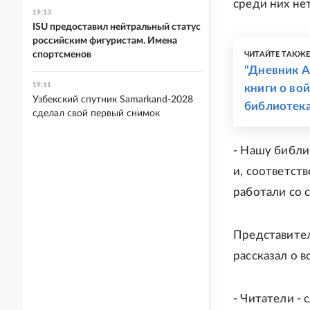
среди них нет
19:13
ISU предоставил нейтральный статус
российским фигуристам. Имена
спортсменов
ЧИТАЙТЕ ТАКЖ
"Дневник А
19:11
книги о во
Узбекский спутник Samarkand-2028
библиотек
сделал свой первый снимок
- Нашу библи
и, соответст
работали со 
Представител
рассказал о 
- Читатели -