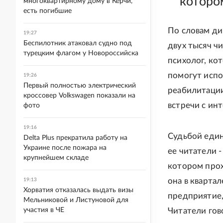
которо
многоквартирному дому в Керчи,
есть погибшие
По словам ди
19:27
Беспилотник атаковал судно под
двух тысяч ч
турецким флагом у Новороссийска
психолог, ко
помогут испо
19:26
Первый полностью электрический
реабилитации
кроссовер Volkswagen показали на
встречи с ин
фото
19:16
Судьбой един
Delta Plus прекратила работу на
Украине после пожара на
ее читатели 
крупнейшем складе
котором прох
она в кварта
19:13
Хорватия отказалась выдать визы
предприятие,
Мельниковой и Листуновой для
участия в ЧЕ
Читатели гов