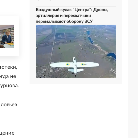
Воздушный кулак "Центра": Дроны,
артиллерия и перехватчики
перемалывают оборону ВСУ
иотеки,
огда не
урцова.
оловьев
ащение