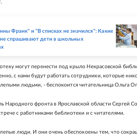
.
Е
нны Франк" и "В списках не значился": Какие
йне спрашивают дети в школьных
ах
отеку могут перенести под крыло Некрасовской библ
венно, с нами будут работать сотрудники, которые ник
слепыми людьми, - беспокоится читательница Ольга Ог
ь Народного фронта в Ярославской области Сергей С
встрече с работниками библиотеки и с читателями.
 слепые люди. И они очень обеспокоены тем, что сокр