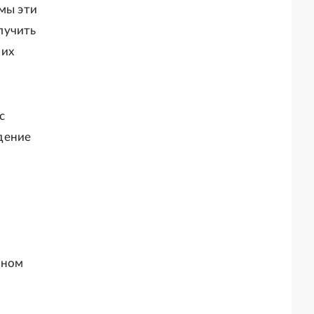
 мы эти
лучить
 их
с
дение
лном