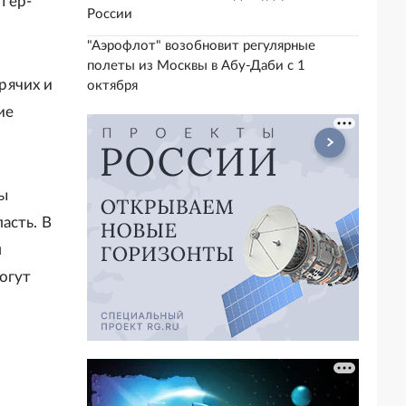
тер-
России
"Аэрофлот" возобновит регулярные
полеты из Москвы в Абу-Даби с 1
рячих и
октября
ие
мы
асть. В
м
огут