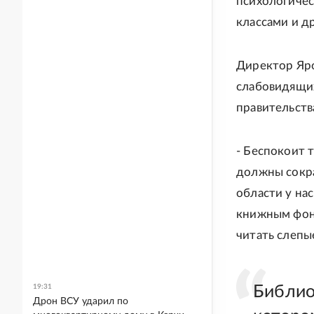
психологичес
классами и д
Директор Яро
слабовидящих
правительств
- Беспокоит 
должны сокра
области у на
книжным фонд
читать слепые
19:31
Библиот
Дрон ВСУ ударил по