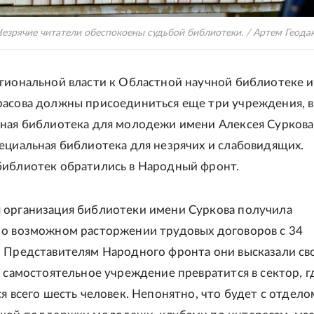
езрячие читатели обеспокоены судьбой библиотеки. / Артем Геода
гиональной власти к Областной научной библиотеке 
асова должны присоединиться еще три учреждения, в
ная библиотека для молодежи имени Алексея Суркова
ециальная библиотека для незрячих и слабовидящих.
иблиотек обратились в Народный фронт.
 организация библиотеки имени Суркова получила
о возможном расторжении трудовых договоров с 34
 Представителям Народного фронта они высказали св
о самостоятельное учреждение превратится в сектор, г
ся всего шесть человек. Непонятно, что будет с отдело