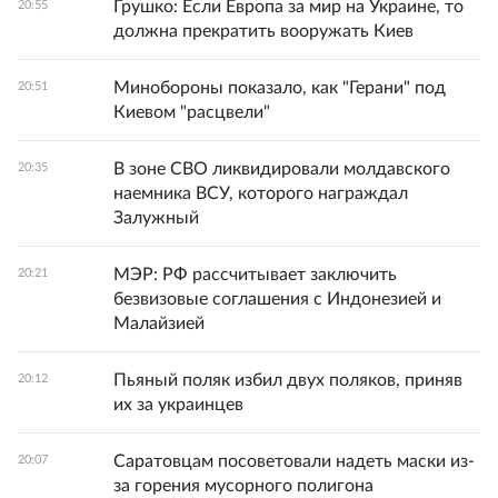
Грушко: Если Европа за мир на Украине, то
20:55
должна прекратить вооружать Киев
Минобороны показало, как "Герани" под
20:51
Киевом "расцвели"
В зоне СВО ликвидировали молдавского
20:35
наемника ВСУ, которого награждал
Залужный
МЭР: РФ рассчитывает заключить
20:21
безвизовые соглашения с Индонезией и
Малайзией
Пьяный поляк избил двух поляков, приняв
20:12
их за украинцев
Саратовцам посоветовали надеть маски из-
20:07
за горения мусорного полигона