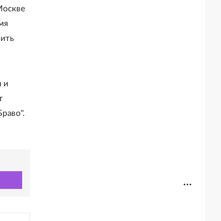
Москве
мя
нить
и и
т
раво".