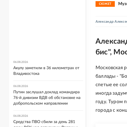
Муз
СЮЖЕТ
Александр Алексе
Александ
бис", Мо
06.08.2026
Московская р
Акулу заметили в 36 километрах от
Владивостока
баллады - "Бо
спетые ее со
06.08.2026
Путин заслушал доклад командира
иногда задум
76-й дивизии ВДВ об обстановке на
году. Туром 
добропольском направлении
города с кон
06.08.2026
Средства ПВО сбили за день 281