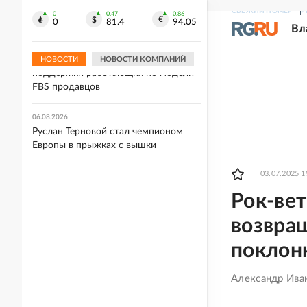
Маск обвинил в измене Франции
СВЕЖИЙ НОМЕР
Р
кандидата в президенты Тонделье
0
0.47
0.86
0
81.4
94.05
Вл
06.08.2026
Wildberries расширила меры
НОВОСТИ
НОВОСТИ КОМПАНИЙ
поддержки работающих по модели
FBS продавцов
06.08.2026
Руслан Терновой стал чемпионом
Европы в прыжках с вышки
03.07.2025 1
Рок-вет
возвращ
поклон
Александр Иван