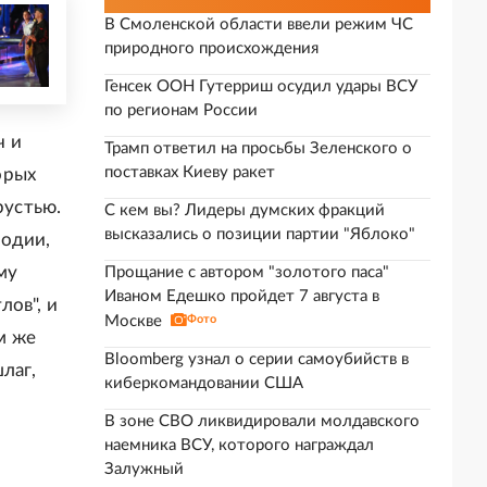
В Смоленской области ввели режим ЧС
природного происхождения
Генсек ООН Гутерриш осудил удары ВСУ
по регионам России
ч и
Трамп ответил на просьбы Зеленского о
поставках Киеву ракет
орых
рустью.
С кем вы? Лидеры думских фракций
высказались о позиции партии "Яблоко"
лодии,
му
Прощание с автором "золотого паса"
Иваном Едешко пройдет 7 августа в
лов", и
Москве
Фото
м же
Bloomberg узнал о серии самоубийств в
лаг,
киберкомандовании США
В зоне СВО ликвидировали молдавского
наемника ВСУ, которого награждал
Залужный