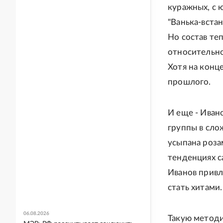
куражных, с 
"Ванька-встан
Но состав те
относительно
Хотя на конц
прошлого.
И еще - Иван
группы в сло
усыпана розам
тенденциях с
Иванов привл
стать хитами.
06.08.2026
Такую методи