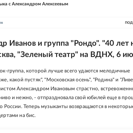
ыка с Александром Алексеевым
ев
ПОД
р Иванов и группа "Рондо". "40 лет 
сква, "Зеленый театр" на ВДНХ, 6 и
ок-группа, которой лучше всего удаются мелодичные
же, какой пустяк", "Московская осень", "Родина" и "Ливе
листом Александром Ивановым страстно, встревоженно
чиво и нежно, - отпраздновала свой юбилей еще в пр
по России. Теперь музыканты возвращаются в некоторы
цертами на бис.