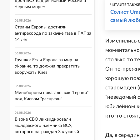
дрон ВСУ над регионами России и
ЧИТАЙТЕ ТАКЖ
Черным морем
Солист Uma
самый люб
06.08.2026
Страны Европы достигли
антирекорда по закачке газа в ПХГ за
14 лет
Изменились о
моментально 
06.08.2026
столько то т
Грушко: Если Европа за мир на
Украине, то должна прекратить
Он по-прежне
вооружать Киев
хорошую поэз
06.08.2026
старомоден (в
Минобороны показало, как "Герани"
"неведомый св
под Киевом "расцвели"
юбилейном ко
06.08.2026
кто-то стоял 
В зоне СВО ликвидировали
молдавского наемника ВСУ,
которого награждал Залужный
Да, в середин