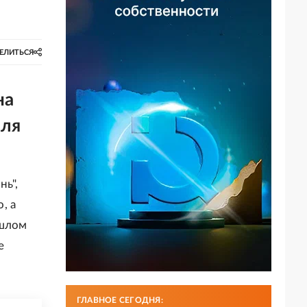
ЕЛИТЬСЯ
на
юля
нь",
, а
ошлом
е
ГЛАВНОЕ СЕГОДНЯ: