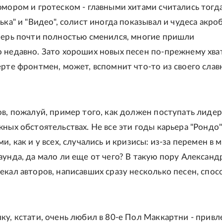
юмором и гротеском - главными хитами считались тогд
ька" и "Видео", солист иногда показывал и чудеса акро
перь почти полностью сменился, многие пришли
 недавно. Зато хороших новых песен по-прежнему хват
ерте фронтмен, может, вспомнит что-то из своего слав
ов, пожалуй, пример того, как должен поступать лидер
жных обстоятельствах. Не все эти годы карьера "Рондо
и, как и у всех, случались и кризисы: из-за перемен в 
аунда, да мало ли еще от чего? В такую пору Александ
екал авторов, написавших сразу несколько песен, спо
ку, кстати, очень любил в 80-е Пол Маккартни - привл