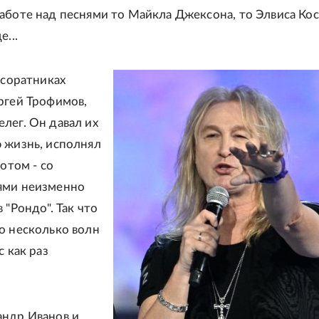
аботе над песнями то Майкла Джексона, то Элвиса Кос
е...
 соратниках
ргей Трофимов,
лег. Он давал их
 жизнь, исполнял
потом - со
ями неизменно
 "Рондо". Так что
о несколько волн
с как раз
андр Иванов и