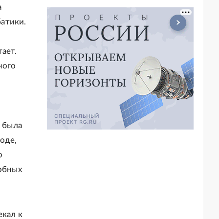
а
батики.
ает.
ного
" была
моде,
р
собных
екал к