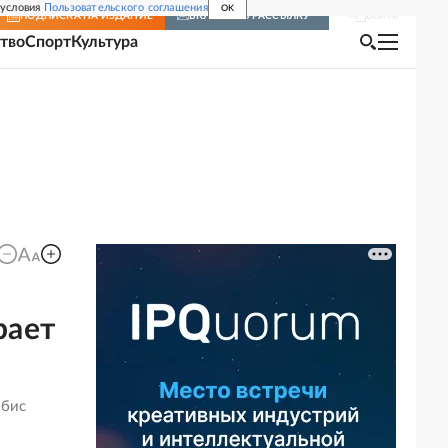
 условия
Пользовательского соглашения
OK
Войти
ПОДПИСКА
НА ИЗДАНИЕ
ВКЛЮЧИТЬ РАССЫЛКУ
тво
Спорт
Культура
рает
 бис