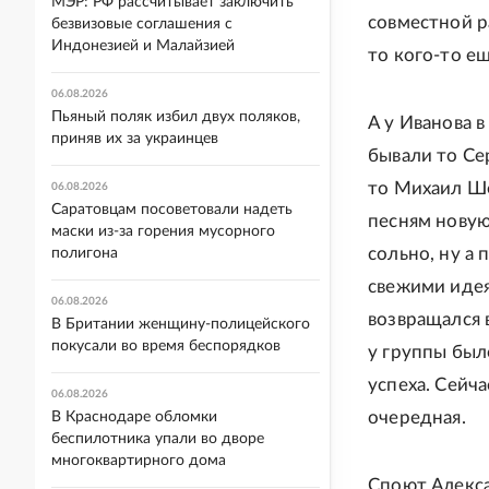
МЭР: РФ рассчитывает заключить
совместной р
безвизовые соглашения с
Индонезией и Малайзией
то кого-то ещ
06.08.2026
Пьяный поляк избил двух поляков,
А у Иванова в
приняв их за украинцев
бывали то Се
то Михаил Ше
06.08.2026
Саратовцам посоветовали надеть
песням новую
маски из-за горения мусорного
сольно, ну а 
полигона
свежими иде
06.08.2026
возвращался в
В Британии женщину-полицейского
покусали во время беспорядков
у группы был
успеха. Сейча
06.08.2026
очередная.
В Краснодаре обломки
беспилотника упали во дворе
многоквартирного дома
Споют Алекс