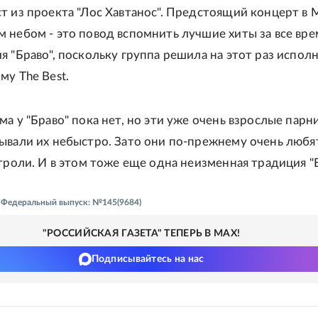
т из проекта "Лос Хавтанос". Предстоящий концерт в 
 небом - это повод вспомнить лучшие хиты за все вре
я "Браво", поскольку группа решила на этот раз испол
му The Best.
а у "Браво" пока нет, но эти уже очень взрослые парн
ывали их небыстро. Зато они по-прежнему очень любя
строли. И в этом тоже еще одна неизменная традиция "Б
 - Федеральный выпуск: №145(9684)
"РОССИЙСКАЯ ГАЗЕТА" ТЕПЕРЬ В MAX!
Подписывайтесь на нас