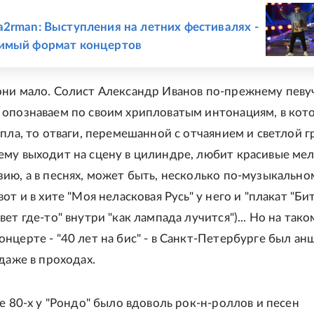
Е
2rman: Выступления на летних фестивалях -
имый формат концертов
ни мало. Солист Александр Иванов по-прежнему певу
опознаваем по своим хрипловатым интонациям, в кот
епла, то отваги, перемешанной с отчаянием и светлой г
му выходит на сцену в цилиндре, любит красивые ме
ию, а в песнях, может быть, несколько по-музыкально
от и в хите "Моя неласковая Русь" у него и "плакат "Бит
ет где-то" внутри "как лампада лучится")... Но на тако
нцерте - "40 лет на бис" - в Санкт-Петербурге был анш
даже в проходах.
е 80-х у "Рондо" было вдоволь рок-н-роллов и песен