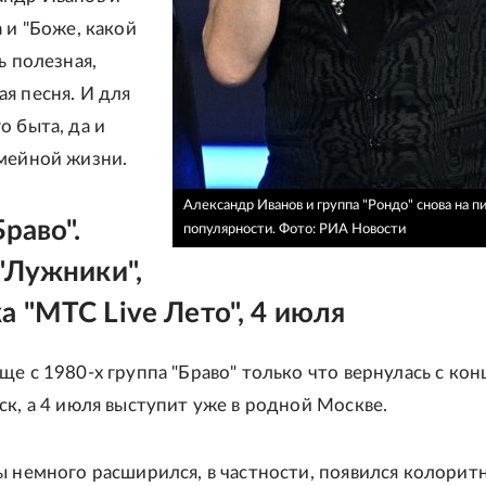
 и "Боже, какой
ь полезная,
я песня. И для
о быта, да и
мейной жизни.
Александр Иванов и группа "Рондо" снова на п
Браво".
популярности.
Фото: РИА Новости
"Лужники",
 "МТС Live Лето", 4 июля
е с 1980-х группа "Браво" только что вернулась с кон
ск, а 4 июля выступит уже в родной Москве.
ы немного расширился, в частности, появился колорит