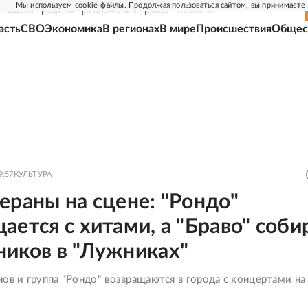
Мы используем cookie-файлы. Продолжая пользоваться сайтом, вы принимаете
Г-НЕДЕЛЯ
РОДИНА
ПРИЛОЖЕНИЯ
СОЮЗ
НОВОСТИ
асть
СВО
Экономика
В регионах
В мире
Происшествия
Общес
9:57
КУЛЬТУРА
ераны на сцене: "Рондо"
ается с хитами, а "Браво" соби
ников в "Лужниках"
ов и группа "Рондо" возвращаются в города с концертами на