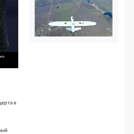
ике
церта в
ный