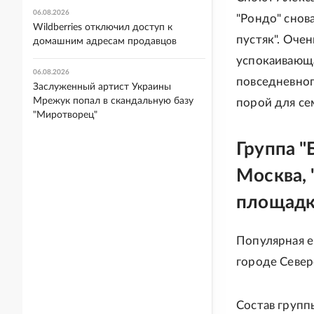
06.08.2026
"Рондо" снова
Wildberries отключил доступ к
пустяк". Очен
домашним адресам продавцов
успокаивающа
06.08.2026
повседневног
Заслуженный артист Украины
Мрежук попал в скандальную базу
порой для се
"Миротворец"
Группа "
Москва, 
площадка
Популярная ещ
городе Север
Состав групп