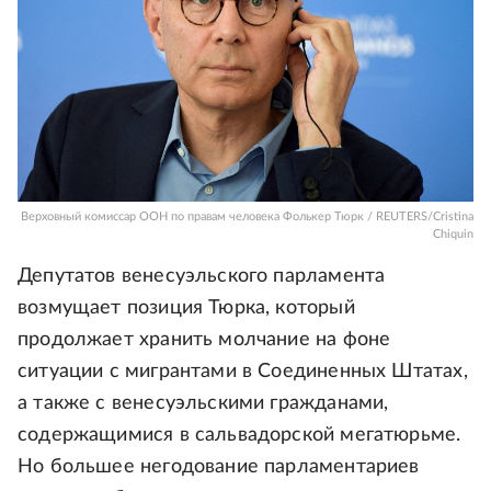
Верховный комиссар ООН по правам человека Фолькер Тюрк / REUTERS/Cristina
Chiquin
Депутатов венесуэльского парламента
возмущает позиция Тюрка, который
продолжает хранить молчание на фоне
ситуации с мигрантами в Соединенных Штатах,
а также с венесуэльскими гражданами,
содержащимися в сальвадорской мегатюрьме.
Но большее негодование парламентариев