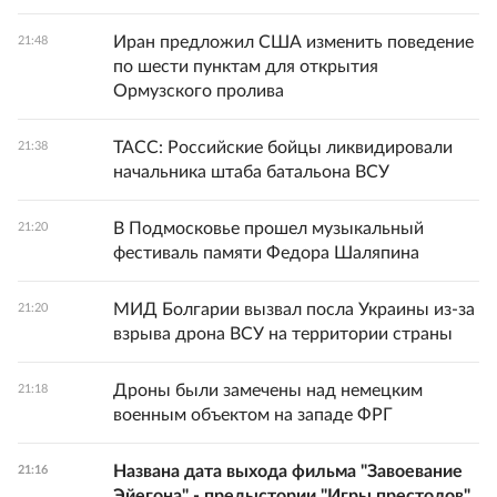
Иран предложил США изменить поведение
21:48
по шести пунктам для открытия
Ормузского пролива
ТАСС: Российские бойцы ликвидировали
21:38
начальника штаба батальона ВСУ
В Подмосковье прошел музыкальный
21:20
фестиваль памяти Федора Шаляпина
МИД Болгарии вызвал посла Украины из-за
21:20
взрыва дрона ВСУ на территории страны
Дроны были замечены над немецким
21:18
военным объектом на западе ФРГ
Названа дата выхода фильма "Завоевание
21:16
Эйегона" - предыстории "Игры престолов"