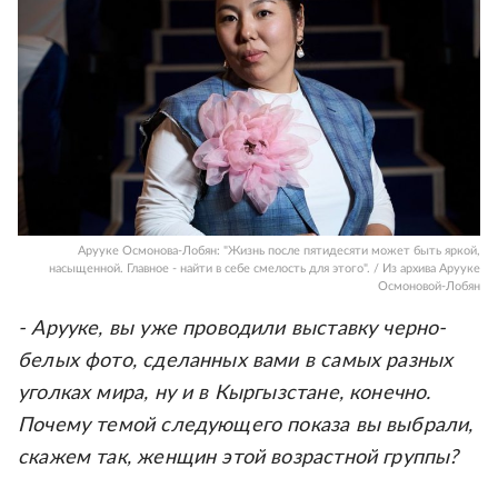
Арууке Осмонова-Лобян: "Жизнь после пятидесяти может быть яркой,
насыщенной. Главное - найти в себе смелость для этого". / Из архива Арууке
Осмоновой-Лобян
- Арууке, вы уже проводили выставку черно-
белых фото, сделанных вами в самых разных
уголках мира, ну и в Кыргызстане, конечно.
Почему темой следующего показа вы выбрали,
скажем так, женщин этой возрастной группы?