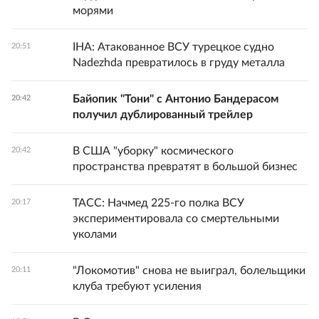
морями
IHA: Атакованное ВСУ турецкое судно
20:51
Nadezhda превратилось в груду металла
Байопик "Тони" с Антонио Бандерасом
20:42
получил дублированный трейлер
В США "уборку" космического
20:42
пространства превратят в большой бизнес
ТАСС: Начмед 225-го полка ВСУ
20:17
экспериментировала со смертельными
уколами
"Локомотив" снова не выиграл, болельщики
20:11
клуба требуют усиления