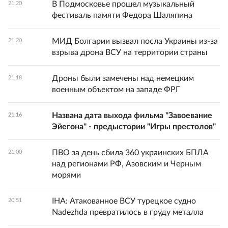
В Подмосковье прошел музыкальный
21:20
фестиваль памяти Федора Шаляпина
МИД Болгарии вызвал посла Украины из-за
21:20
взрыва дрона ВСУ на территории страны
Дроны были замечены над немецким
21:18
военным объектом на западе ФРГ
Названа дата выхода фильма "Завоевание
21:16
Эйегона" - предыстории "Игры престолов"
ПВО за день сбила 360 украинских БПЛА
21:00
над регионами РФ, Азовским и Черным
морями
IHA: Атакованное ВСУ турецкое судно
20:51
Nadezhda превратилось в груду металла