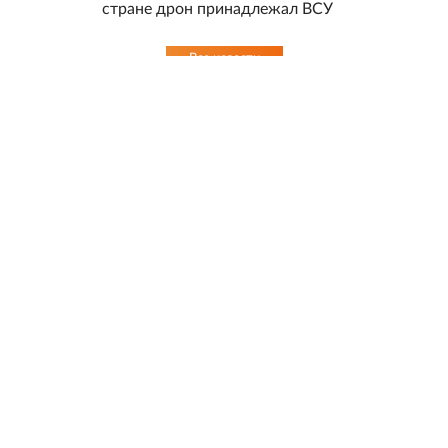
стране дрон принадлежал ВСУ
Все новости
© 1998-
2026
ФГБУ «Редакция «Российской газеты»
18+