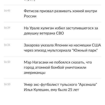
Фетисов призвал развивать хоккей внутри
16:45
России
На Урале хулиган избил заступившегося за
16:39
девушку ветерана СВО
Захарова указала Японии на насмешки США
16:31
через эпизод мультсериала "Южный парк"
Мэр Нагасаки не побоялся сказать, что
16:10
город атомной бомбой уничтожили
американцы
Умер экс-футболист тульского "Арсенала"
16:10
Илья Кулешин, ему было 25 лет