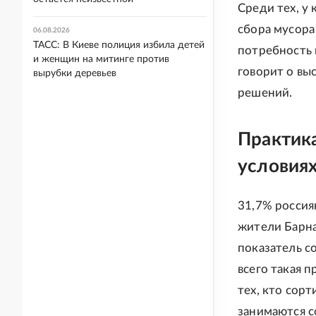
Среди тех, у
сбора мусора
06.08.2026
ТАСС: В Киеве полиция избила детей
потребность 
и женщин на митинге против
говорит о вы
вырубки деревьев
решений.
Практик
условия
31,7% россия
жители Барна
показатель с
всего такая 
тех, кто сор
занимаются 