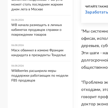
может стать последним жарким
ЧИТАЙТЕ ТАКЖ
днем лета в Москве
Заработать
06.08.2026
WB начала размещать в личных
кабинетах продавцов справки о
"Мы системно
повреждении товаров
офисах, испо
деревьев, су
06.08.2026
Маск обвинил в измене Франции
Эти шаги - н
кандидата в президенты Тонделье
долгосрочной
06.08.2026
общественно
Wildberries расширила меры
поддержки работающих по модели
FBS продавцов
"Проблема эк
отходами, эт
говорит проф
доктор эконо