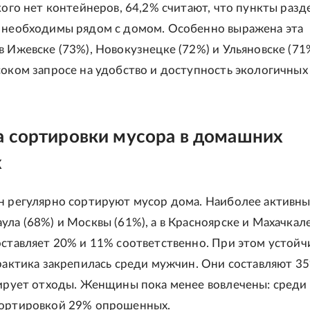
 кого нет контейнеров, 64,2% считают, что пункты раз
 необходимы рядом с домом. Особенно выражена эта
в Ижевске (73%), Новокузнецке (72%) и Ульяновске (71
соком запросе на удобство и доступность экологичных
а сортировки мусора в домашних
х
н регулярно сортируют мусор дома. Наиболее активн
ула (68%) и Москвы (61%), а в Красноярске и Махачкал
оставляет 20% и 11% соответственно. При этом устойч
практика закрепилась среди мужчин. Они составляют 3
тирует отходы. Женщины пока менее вовлечены: среди
сортировкой 29% опрошенных.