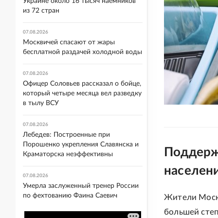
Украине около 16 тысяч наемников
из 72 стран
07.08.2026
Москвичей спасают от жары
бесплатной раздачей холодной воды
07.08.2026
Офицер Соловьев рассказал о бойце,
который четыре месяца вел разведку
в тылу ВСУ
07.08.2026
Лебедев: Построенные при
Порошенко укрепления Славянска и
Поддерж
Краматорска неэффективны
населен
07.08.2026
Умерла заслуженный тренер России
по фехтованию Фаина Саевич
Жители Москв
большей степ