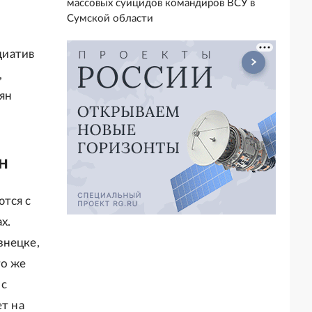
массовых суицидов командиров ВСУ в
Сумской области
циатив
,
иян
н
ются с
х.
знецке,
то же
 с
ет на