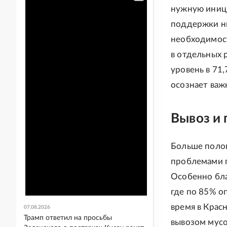
нужную иници
поддержки ни
необходимост
в отдельных 
уровень в 71,
осознает важ
Вывоз и 
Больше полов
проблемами п
Особенно бла
где по 85% о
время в Крас
07.08.2026
Трамп ответил на просьбы
вывозом мусо