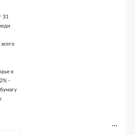
т 31
реди
 всего
рье в
,2% -
 бумагу
к