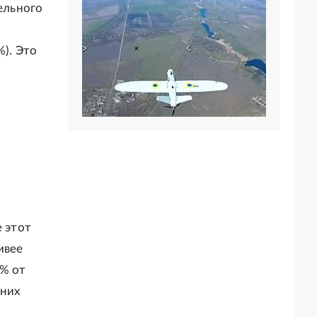
дельного
%). Это
ы
е этот
ивее
5% от
 них