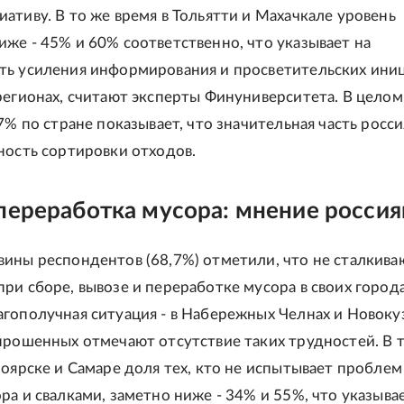
ативу. В то же время в Тольятти и Махачкале уровень
же - 45% и 60% соответственно, что указывает на
ь усиления информирования и просветительских ини
регионах, считают эксперты Финуниверситета. В целом
7% по стране показывает, что значительная часть росс
ность сортировки отходов.
переработка мусора: мнение россия
ины респондентов (68,7%) отметили, что не сталкива
ри сборе, вывозе и переработке мусора в своих города
гополучная ситуация - в Набережных Челнах и Новоку
прошенных отмечают отсутствие таких трудностей. В 
ноярске и Самаре доля тех, кто не испытывает проблем
ра и свалками, заметно ниже - 34% и 55%, что указыва