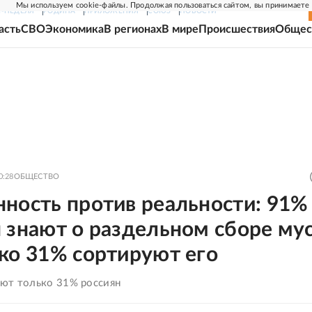
Мы используем cookie-файлы. Продолжая пользоваться сайтом, вы принимаете
Г-НЕДЕЛЯ
РОДИНА
ПРИЛОЖЕНИЯ
СОЮЗ
НОВОСТИ
асть
СВО
Экономика
В регионах
В мире
Происшествия
Общес
0:28
ОБЩЕСТВО
ность против реальности: 91%
 знают о раздельном сборе мус
ко 31% сортируют его
ют только 31% россиян