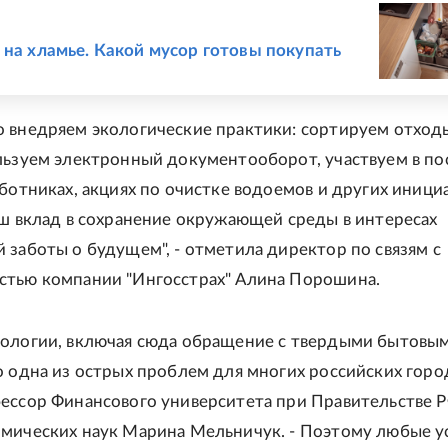
Е
 на хламье. Какой мусор готовы покупать
 внедряем экологические практики: сортируем отход
льзуем электронный документооборот, участвуем в по
бботниках, акциях по очистке водоемов и других инициа
аш вклад в сохранение окружающей среды в интересах
 заботы о будущем", - отметила директор по связям с
стью компании "Ингосстрах" Алина Порошина.
ологии, включая сюда обращение с твердыми бытовы
о одна из острых проблем для многих российских город
ессор Финансового университета при Правительстве Р
мических наук Марина Мельничук. - Поэтому любые у