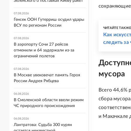
Зеленского о поставках Киеву ракет
сохраняющие
07.08.2026
Генсек ООН Гутерриш осудил удары
ВСУ по регионам России
ЧИТАЙТЕ ТАКЖ
Как искусс
07.08.2026
следить за
В аэропорту Сочи 27 рейсов
отменили и 64 задержали из-за
ограничений полетов
Доступно
07.08.2026
мусора
В Москве увековечат память Героя
России Андрея Рябцева
Всего 44,6% 
06.08.2026
сбора мусора
В Смоленской области ввели режим
ЧС природного происхождения
соответствен
и Махачкале 
06.08.2026
Лантратова: Судьба 300 курян
остается неизвестной