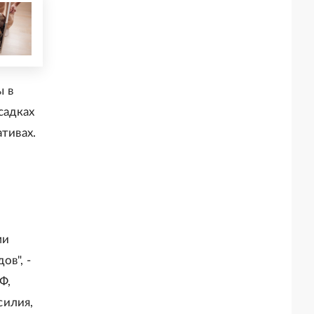
ы в
садках
тивах.
ми
ов", -
Ф,
силия,