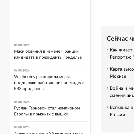
Сейчас 
06.08.2026
Как живет 
Маск обвинил в измене Франции
Репортаж 
кандидата в президенты Тонделье
Карта высо
06.08.2026
Москве
Wildberries расширила меры
поддержки работающих по модели
Война и ми
FBS продавцов
сменившим
06.08.2026
Вспышка ци
Руслан Терновой стал чемпионом
Европы в прыжках с вышки
России
06.08.2026
Акулу заметили в 36 километрах от