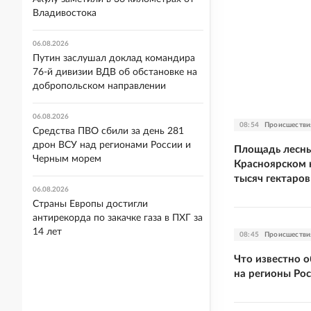
Владивостока
06.08.2026
Путин заслушал доклад командира
76-й дивизии ВДВ об обстановке на
добропольском направлении
06.08.2026
08:54
Происшестви
Средства ПВО сбили за день 281
дрон ВСУ над регионами России и
Площадь лесны
Черным морем
Красноярском 
тысяч гектаров
06.08.2026
Страны Европы достигли
антирекорда по закачке газа в ПХГ за
14 лет
08:45
Происшестви
Что известно 
на регионы Ро