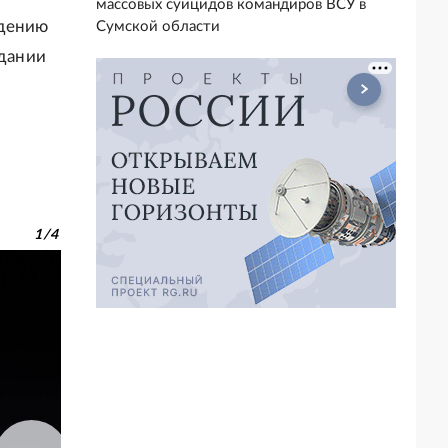
массовых суицидов командиров ВСУ в
ждению
Сумской области
здании
1
/
4