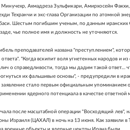
Минучехр, Ахмадреза Зульфикари, Амирхосейн Факхи,
ди Техранчи и экс-глава Организации по атомной эне
баси. Шестым погибшим ученым, по данным иранских
заде, чье полное имя и должность не уточняются.
гибель преподавателей названа "преступлением", котор
 ответа". "Когда вскипит воля угнетенных народов и из
лич о справедливости, тогда мы дадим такой ответ... ч
рогнуться их фальшивые основы", - предупредили в ир
 заявление стало первым официальным упоминанием 
именении ядерного потенциала в качестве ответной 
учала после масштабной операции "Восходящий лев", н
ны Израиля (ЦАХАЛ) в ночь на 13 июня. Как заявили в 
 на военные объекты и ядерные центры Ирана были