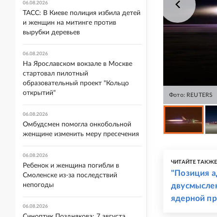
06.08.2026
ТАСС: В Киеве полиция избила детей
и женщин на митинге против
вырубки деревьев
06.08.2026
На Ярославском вокзале в Москве
стартовал пилотный
образовательный проект "Кольцо
открытий"
Фото: REUTERS
06.08.2026
Омбудсмен помогла онкобольной
женщине изменить меру пресечения
06.08.2026
ЧИТАЙТЕ ТАКЖ
Ребенок и женщина погибли в
"Позиция а
Смоленске из-за последствий
непогоды
двусмыслен
ядерной п
06.08.2026
Синоптик Позднякова: 7 августа