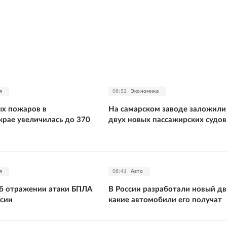
я
08:52
Экономика
х пожаров в
На самарском заводе заложили
крае увеличилась до 370
двух новых пассажирских судов
я
08:41
Авто
об отражении атаки БПЛА
В России разработали новый дв
ссии
какие автомобили его получат