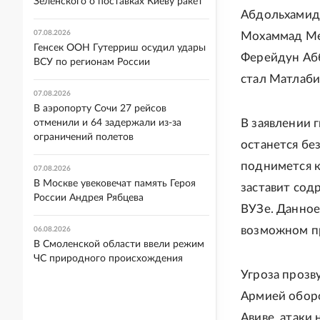
Зеленского о поставках Киеву ракет
Абдольхамид 
07.08.2026
Мохаммад Мех
Генсек ООН Гутерриш осудил удары
Ферейдун Аб
ВСУ по регионам России
стал Матлаби
07.08.2026
В аэропорту Сочи 27 рейсов
В заявлении 
отменили и 64 задержали из-за
ограничений полетов
останется без
поднимется к
07.08.2026
В Москве увековечат память Героя
заставит сод
России Андрея Рябцева
ВУЗе. Данное
возможном пр
06.08.2026
В Смоленской области ввели режим
ЧС природного происхождения
Угроза прозв
Армией оборо
Авиве, атаки