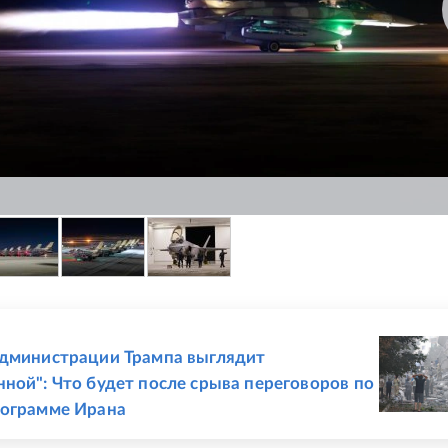
Е
дминистрации Трампа выглядит
ной": Что будет после срыва переговоров по
рограмме Ирана