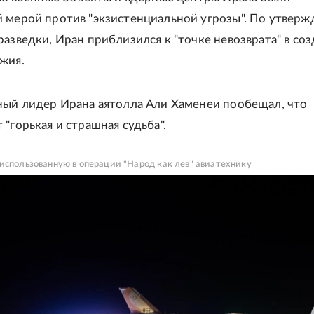
 мерой против "экзистенциальной угрозы". По утвер
разведки, Иран приблизился к "точке невозврата" в со
жия.
ный лидер Ирана аятолла Али Хаменеи пообещал, что
"горькая и страшная судьба".
использованную в операции "Народ как лев" авиатехнику