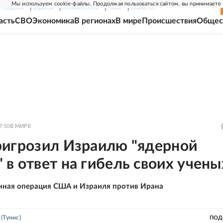
Мы используем cookie-файлы. Продолжая пользоваться сайтом, вы принимаете
Г-НЕДЕЛЯ
РОДИНА
ПРИЛОЖЕНИЯ
СОЮЗ
НОВОСТИ
асть
СВО
Экономика
В регионах
В мире
Происшествия
Общес
7:50
В МИРЕ
ригрозил Израилю "ядерной
в ответ на гибель своих учены
нная операция США и Израиля против Ирана
(Тунис)
ПОД