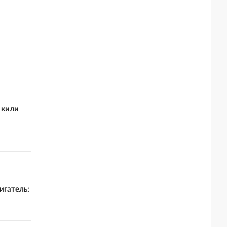
 кили
игатель: