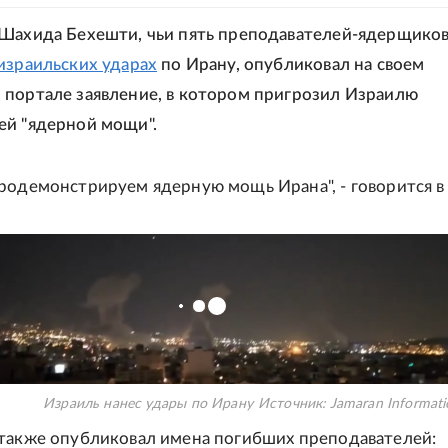
Шахида Бехешти, чьи пять преподавателей-ядерщико
израильских ударах
по Ирану, опубликовал на своем
портале заявление, в котором пригрозил Израилю
й "ядерной мощи".
родемонстрируем ядерную мощь Ирана", - говорится в 
Израиль нанес удары по Ирану
Источник:
Jamaran Informati
также опубликовал имена погибших преподавателей: