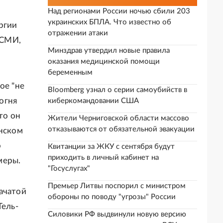
Над регионами России ночью сбили 203
украинских БПЛА. Что известно об
ргии
отражении атаки
 СМИ,
Минздрав утвердил новые правила
оказания медицинской помощи
беременным
ое "не
Bloomberg узнал о серии самоубийств в
 огня
киберкомандовании США
то он
Жители Черниговской области массово
отказываются от обязательной эвакуации
анском
о
Квитанции за ЖКУ с сентября будут
приходить в личный кабинет на
меры.
"Госуслугах"
Премьер Литвы поспорил с министром
ачатой
обороны по поводу "угрозы" России
Тель-
Силовики РФ выдвинули новую версию