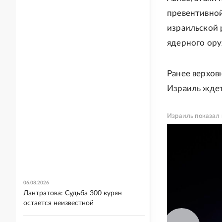
превентивной
израильской 
ядерного ору
Ранее верхов
Израиль ждет 
Израиль показал 
06.08.2026
Лантратова: Судьба 300 курян
остается неизвестной