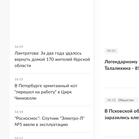
16:19
00:01
Лантратова: За два года удалось
вернуть домой 170 жителей Курской
Легендарному 
области
Талалихина - 8
16:15
В Петербурге эрмитажный кот
"перешел на работу" в Цирк
Чинизелли
18:22
Общество
В Псковской об
16:14
заразились кл
"Роскосмос": Спутник "Электро-Л"
№5 ввели в эксплуатацию
16:11