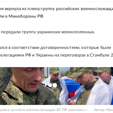
ня вернула из плена группу российских военнослужащ
ли в Минобороны РФ.
 передали группу украинских военнопленных.
лся в соответствии договоренностями, которые были
елегациями РФ и Украины на переговорах в Стамбуле 2
шиеся из плена военнослужащие ВС РФ связались с
Автор:
Мин