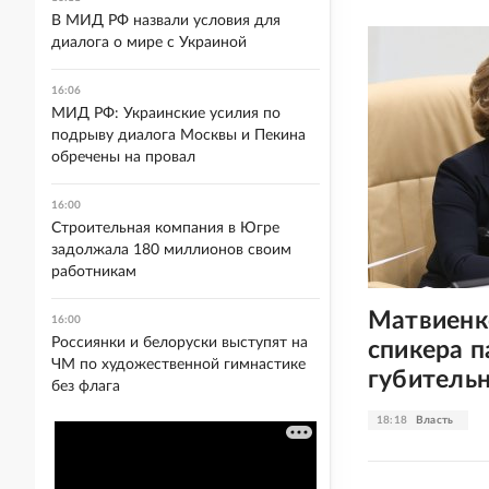
В МИД РФ назвали условия для
диалога о мире с Украиной
16:06
МИД РФ: Украинские усилия по
подрыву диалога Москвы и Пекина
обречены на провал
16:00
Строительная компания в Югре
задолжала 180 миллионов своим
работникам
Матвиенк
16:00
Россиянки и белоруски выступят на
спикера 
ЧМ по художественной гимнастике
губительн
без флага
18:18
Власть