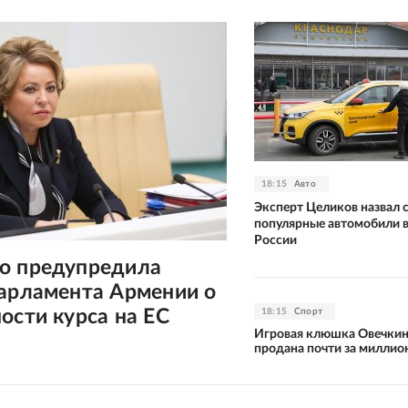
18:15
Авто
Эксперт Целиков назвал 
популярные автомобили в
России
о предупредила
парламента Армении о
ости курса на ЕС
18:15
Спорт
Игровая клюшка Овечки
продана почти за миллио