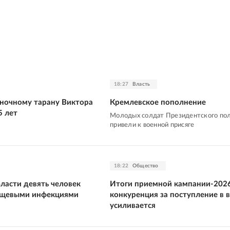
18:27
Власть
ночному тарану Виктора
Кремлевское пополнение
5 лет
Молодых солдат Президентского по
привели к военной присяге
18:22
Общество
ласти девять человек
Итоги приемной кампании-2026
ещевыми инфекциями
конкуренция за поступление в 
усиливается