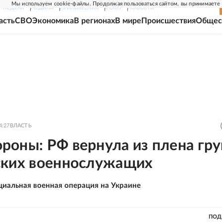
Мы используем cookie-файлы. Продолжая пользоваться сайтом, вы принимаете
Г-НЕДЕЛЯ
РОДИНА
ПРИЛОЖЕНИЯ
СОЮЗ
НОВОСТИ
асть
СВО
Экономика
В регионах
В мире
Происшествия
Общес
4:27
ВЛАСТЬ
роны: РФ вернула из плена гр
ских военнослужащих
циальная военная операция на Украине
ПОД