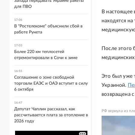
Запада передавать Украине ракеты
для ПВО
В настоящее 
находятся на
17:06
В "Ростелекоме" объяснили сбой в
медицинскую
работе Рунета
17:03
После этого 
Более 220 км теплосетей
медицинских 
отремонтировали в Сочи к зиме
16:55
Это был уже 
Соглашение о зоне свободной
торговли ЕАЭС и ОАЭ вступит в силу
Украиной.
Пе
6 октября
возвращена с
16:47
Депутат Чаплин рассказал, как
РФ вернула из пл
рассчитывается плата за отопление в
2026 году