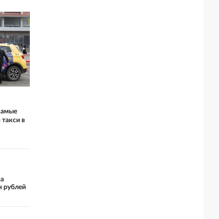
самые
 такси в
на
н рублей