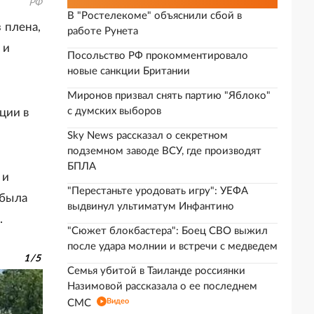
РФ
В "Ростелекоме" объяснили сбой в
 плена,
работе Рунета
 и
Посольство РФ прокомментировало
новые санкции Британии
Миронов призвал снять партию "Яблоко"
с думских выборов
ции в
Sky News рассказал о секретном
подземном заводе ВСУ, где производят
БПЛА
 и
"Перестаньте уродовать игру": УЕФА
 была
выдвинул ультиматум Инфантино
.
"Сюжет блокбастера": Боец СВО выжил
после удара молнии и встречи с медведем
1
/
5
Семья убитой в Таиланде россиянки
Назимовой рассказала о ее последнем
Видео
СМС