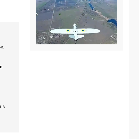
ж.
в
 в