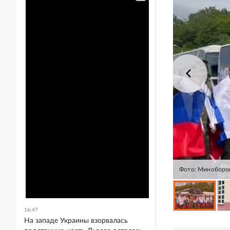
Фото: Миноборо
16:47
На западе Украины взорвалась