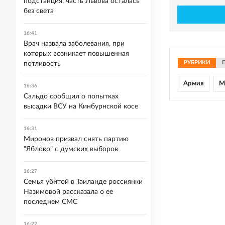
подстанция, часть Львова осталась
без света
16:41
Врач назвала заболевания, при
которых возникает повышенная
РУБРИКИ
потливость
Армия
М
16:36
Сальдо сообщил о попытках
высадки ВСУ на Кинбурнской косе
16:31
Миронов призвал снять партию
"Яблоко" с думских выборов
16:27
Семья убитой в Таиланде россиянки
Назимовой рассказала о ее
последнем СМС
16:22