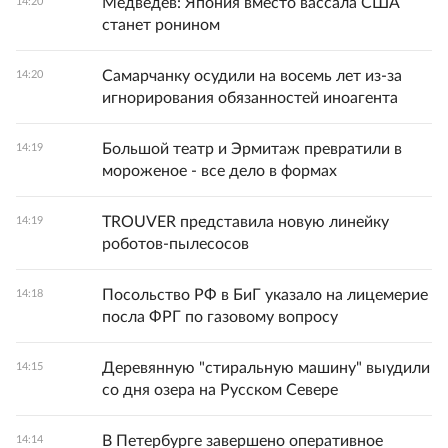
Медведев: Япония вместо вассала США
14:20
станет ронином
Самарчанку осудили на восемь лет из-за
14:20
игнорирования обязанностей иноагента
Большой театр и Эрмитаж превратили в
14:19
мороженое - все дело в формах
TROUVER представила новую линейку
14:19
роботов-пылесосов
Посольство РФ в БиГ указало на лицемерие
14:18
посла ФРГ по газовому вопросу
Деревянную "стиральную машину" выудили
14:15
со дня озера на Русском Севере
В Петербурге завершено оперативное
14:14