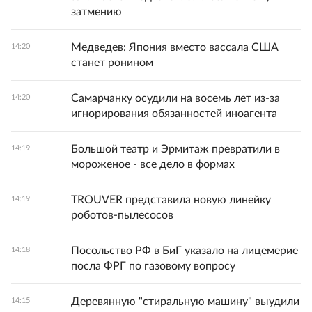
затмению
Медведев: Япония вместо вассала США
14:20
станет ронином
Самарчанку осудили на восемь лет из-за
14:20
игнорирования обязанностей иноагента
Большой театр и Эрмитаж превратили в
14:19
мороженое - все дело в формах
TROUVER представила новую линейку
14:19
роботов-пылесосов
Посольство РФ в БиГ указало на лицемерие
14:18
посла ФРГ по газовому вопросу
Деревянную "стиральную машину" выудили
14:15