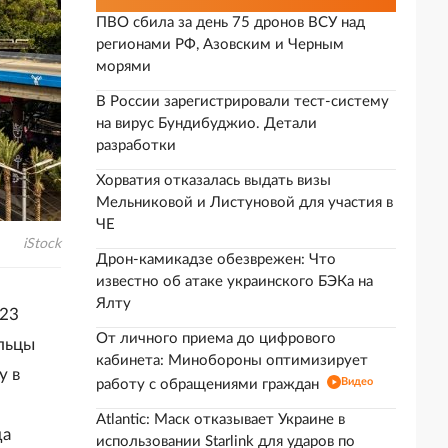
ПВО сбила за день 75 дронов ВСУ над
регионами РФ, Азовским и Черным
морями
В России зарегистрировали тест-систему
на вирус Бундибуджио. Детали
разработки
Хорватия отказалась выдать визы
Мельниковой и Листуновой для участия в
ЧЕ
iStock
Дрон-камикадзе обезврежен: Что
известно об атаке украинского БЭКа на
Ялту
023
От личного приема до цифрового
эльцы
кабинета: Минобороны оптимизирует
у в
Видео
работу с обращениями граждан
Atlantic: Маск отказывает Украине в
да
использовании Starlink для ударов по