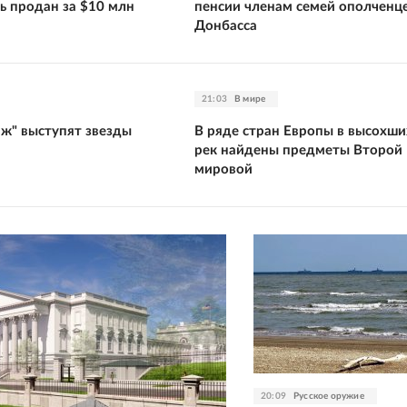
ь продан за $10 млн
пенсии членам семей ополченц
Донбасса
21:03
В мире
аж" выступят звезды
В ряде стран Европы в высохши
рек найдены предметы Второй
мировой
20:09
Русское оружие