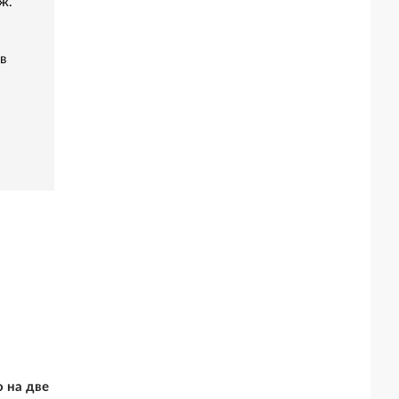
ж.
в
 на две