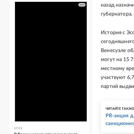
назад назнач
губернатора.
История с Эс
сегодняшнего
Венесуэле об
могут на 15 
местному врем
участвуют 6,
партий выдви
ЧИТАЙТЕ ТАКЖ
PR-акция д
санкционно
17:51