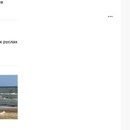
ев
х руслах