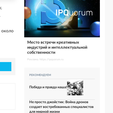
,
.
и около
Место встречи креативных
индустрий и интеллектуальной
собственности
Реклама. https://ipquorum.ru
РЕКОМЕНДУЕМ
Победа и правда наша!
Не просто джойстик: Война дронов
создает востребованных специалистов
для мирной жизни