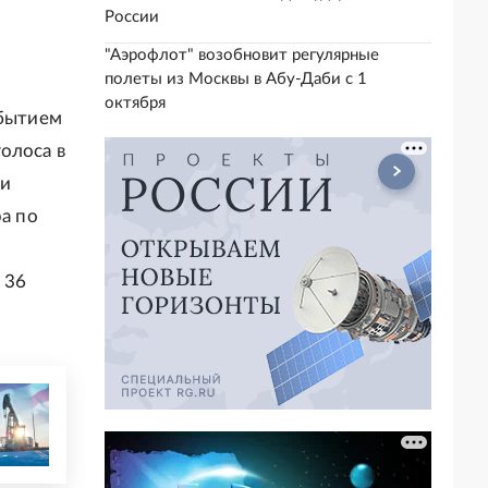
России
"Аэрофлот" возобновит регулярные
полеты из Москвы в Абу-Даби с 1
октября
обытием
олоса в
ни
ра по
 36