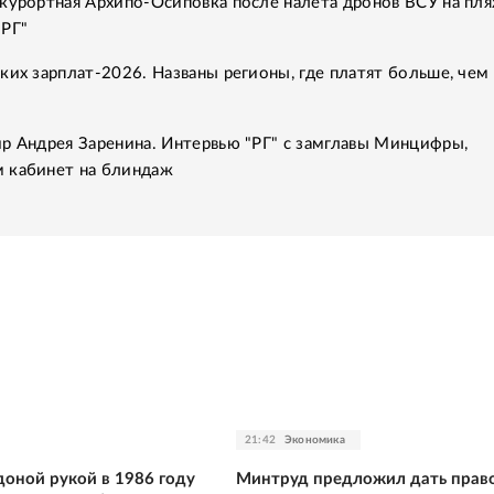
курортная Архипо-Осиповка после налета дронов ВСУ на пля
"РГ"
ких зарплат-2026. Названы регионы, где платят больше, чем 
р Андрея Заренина. Интервью "РГ" с замглавы Минцифры,
 кабинет на блиндаж
21:42
Экономика
оной рукой в 1986 году
Минтруд предложил дать право