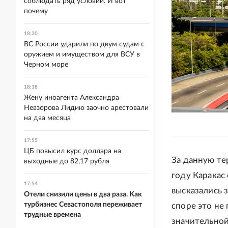
соблюдать ряд условий. И вот
почему
18:30
ВС России ударили по двум судам с
оружием и имуществом для ВСУ в
Черном море
18:18
Жену иноагента Александра
Невзорова Лидию заочно арестовали
на два месяца
17:55
ЦБ повысил курс доллара на
За данную те
выходные до 82,17 рубля
году Каракас
17:54
высказались з
Отели снизили цены в два раза. Как
турбизнес Севастополя переживает
споре это не 
трудные времена
значительной