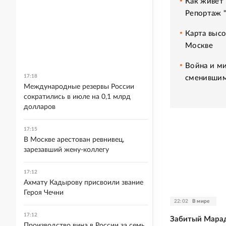
Как живет 
Репортаж 
Карта высо
Москве
Война и ми
17:18
сменившим
Международные резервы России
сократились в июле на 0,1 млрд
долларов
17:15
В Москве арестован ревнивец,
зарезавший жену-коллегу
17:12
Ахмату Кадырову присвоили звание
Героя Чечни
22:02
В мире
17:12
Забитый Марад
Производство вина в России за семь