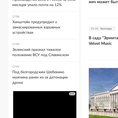
мяч может быт
месяцев упало почти на 12%
17:06
Хинштейн предупредил о
замаскированных взрывных
21:23
Культура
устройствах
В саду "Эрмит
Velvet Music
17:03
Зеленский признал тяжелое
положение ВСУ под Славянском
17:01
Под белгородским Шебекино
мужчина ранен из-за детонации
дрона