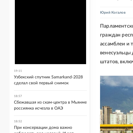
Юрий Когалов
Парламентски
граждан респ
ассамблеи и 
венесуэльцы 
штатов, вклю
19:11
Узбекский спутник Samarkand-2028
сделал свой первый снимок
18:57
Сбежавшая из скам-центра в Мьянме
россиянка исчезла в ОАЭ
18:52
При консервации дома важно