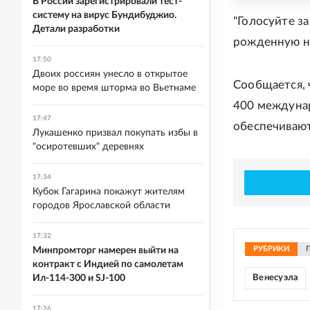
В России зарегистрировали тест-
систему на вирус Бундибуджио.
"Голосуйте за
Детали разработки
рожденную на
17:50
Двоих россиян унесло в открытое
Сообщается, 
море во время шторма во Вьетнаме
400 междунар
17:47
обеспечивают
Лукашенко призвал покупать избы в
"осиротевших" деревнях
17:34
Кубок Гагарина покажут жителям
городов Ярославской области
17:32
РУБРИКИ
Минпромторг намерен выйти на
контракт с Индией по самолетам
Ил-114-300 и SJ-100
Венесуэла
17:26