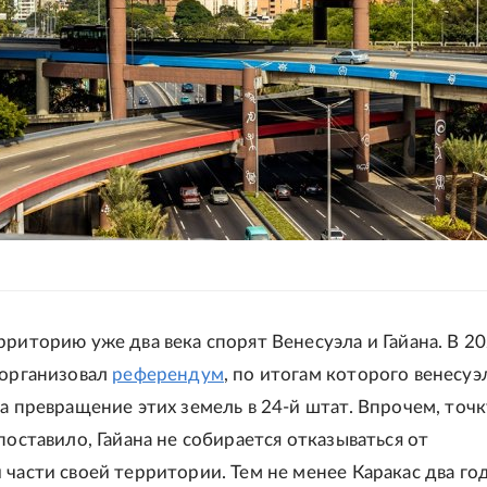
рриторию уже два века спорят Венесуэла и Гайана. В 2
 организовал
референдум
, по итогам которого венесу
а превращение этих земель в 24-й штат. Впрочем, точк
поставило, Гайана не собирается отказываться от
 части своей территории. Тем не менее Каракас два го