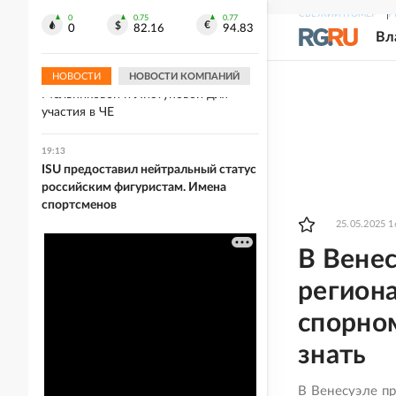
Украине после пожара на
СВЕЖИЙ НОМЕР
Р
крупнейшем складе
0
0.75
0.77
0
82.16
94.83
Вл
19:13
Хорватия отказалась выдать визы
НОВОСТИ
НОВОСТИ КОМПАНИЙ
Мельниковой и Листуновой для
участия в ЧЕ
19:13
ISU предоставил нейтральный статус
российским фигуристам. Имена
спортсменов
25.05.2025 1
В Венес
региона
спорно
знать
В Венесуэле п