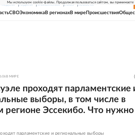
Мы используем cookie-файлы. Продолжая пользоваться сайтом, вы принимаете
Г-НЕДЕЛЯ
РОДИНА
ПРИЛОЖЕНИЯ
СОЮЗ
НОВОСТИ
асть
СВО
Экономика
В регионах
В мире
Происшествия
Общес
6:06
В МИРЕ
уэле проходят парламентские 
льные выборы, в том числе в
м регионе Эссекибо. Что нужно
роходят парламентские и региональные выборы