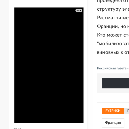
проведена от
структуру эл
Рассматривае
Франции, но 
Кто может ст
"мобилизовать
виновных к о
Российская газета
РУБРИКИ
Франция