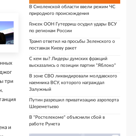
В Смоленской области ввели режим ЧС
природного происхождения
Генсек ООН Гутерриш осудил удары ВСУ
по регионам России
Трамп ответил на просьбы Зеленского о
поставках Киеву ракет
С кем вы? Лидеры думских фракций
енных
высказались о позиции партии "Яблоко"
оджог
В зоне СВО ликвидировали молдавского
ы три
наемника ВСУ, которого награждал
Залужный
н.
танция
Путин разрешил приватизацию аэропорта
Шереметьево
В "Ростелекоме" объяснили сбой в
работе Рунета
ена и