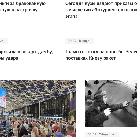
ньги за бракованную
Сегодня вузы издают приказы о
нную в рассрочку
зачислении абитуриентов осно
этапа
ие
00:37
В мире
росила в воздух дамбу,
Трамп ответил на просьбы Зеле
ры удара
поставках Киеву ракет
00:01
Общество