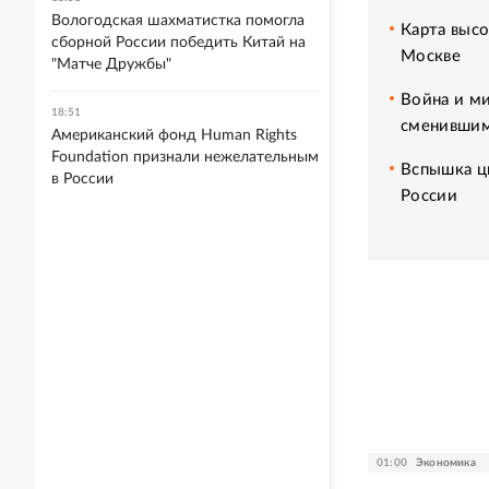
Вологодская шахматистка помогла
Карта высо
сборной России победить Китай на
Москве
"Матче Дружбы"
Война и ми
18:51
сменившим
Американский фонд Human Rights
Foundation признали нежелательным
Вспышка ци
в России
России
01:00
Экономика