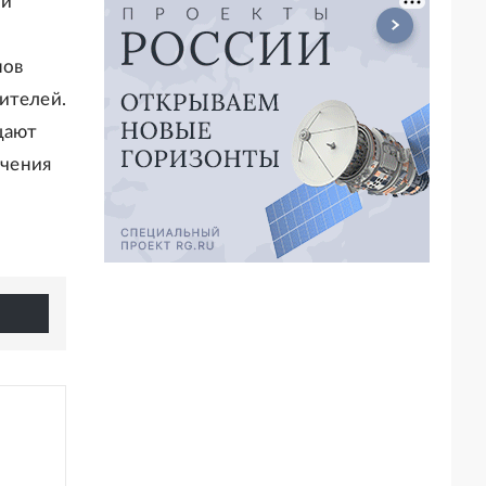
ли
нов
ителей.
щают
ечения