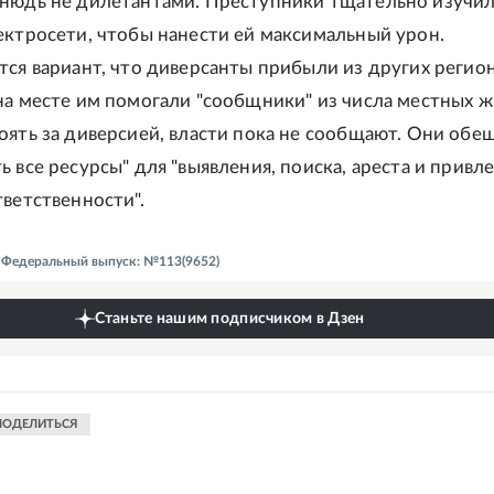
нюдь не дилетантами. Преступники тщательно изучи
ектросети, чтобы нанести ей максимальный урон.
тся вариант, что диверсанты прибыли из других регио
на месте им помогали "сообщники" из числа местных ж
оять за диверсией, власти пока не сообщают. Они обе
 все ресурсы" для "выявления, поиска, ареста и привл
тветственности".
 - Федеральный выпуск: №113(9652)
Станьте нашим подписчиком в Дзен
ПОДЕЛИТЬСЯ