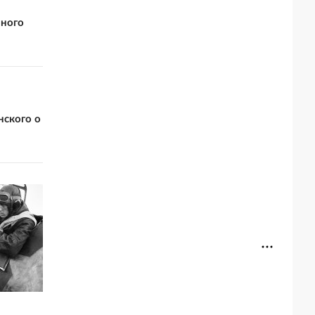
вного
нского о