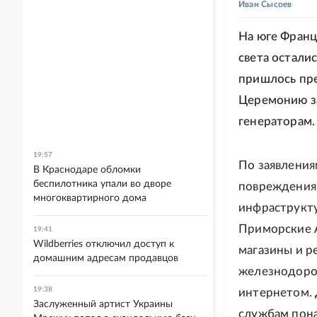
Иван Сысоев
На юге Франц
света остали
пришлось пре
Церемонию з
генераторам.
19:57
По заявления
В Краснодаре обломки
беспилотника упали во дворе
повреждения
многоквартирного дома
инфраструкту
Приморские 
19:41
Wildberries отключил доступ к
магазины и р
домашним адресам продавцов
железнодоро
19:38
интернетом. 
Заслуженный артист Украины
службам пона