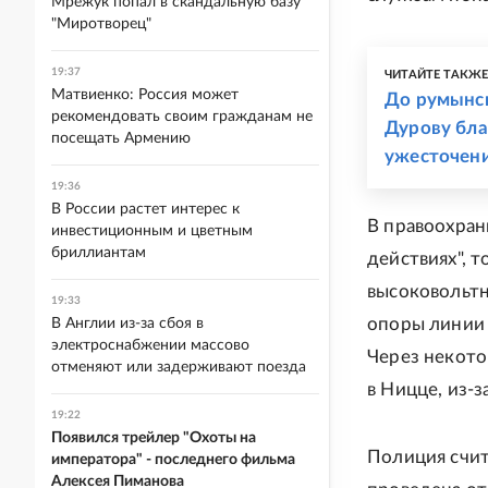
Мрежук попал в скандальную базу
"Миротворец"
19:37
ЧИТАЙТЕ ТАКЖ
Матвиенко: Россия может
До румынск
рекомендовать своим гражданам не
Дурову бла
посещать Армению
ужесточени
19:36
В России растет интерес к
В правоохран
инвестиционным и цветным
бриллиантам
действиях", 
высоковольтн
19:33
опоры линии 
В Англии из-за сбоя в
электроснабжении массово
Через некото
отменяют или задерживают поезда
в Ницце, из-з
19:22
Появился трейлер "Охоты на
Полиция счит
императора" - последнего фильма
Алексея Пиманова