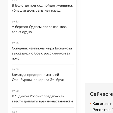
19:21
В Вологде под суд пойдет женщина,
убившая дочь семь лет назад
19:13
У берегов Одессы после взрывов
горит судно
19:05
Соперник чемпиона мира Бижамова
высказался о бое с россиянином за
пояс
19:05
Команда предпринимателей
Оренбуржья покорила Эльбрус
19:02
Сейчас 
В "Единой России" предложили
ввести доплаты врачам-наставникам
Как живет 
Репортаж 
18:51