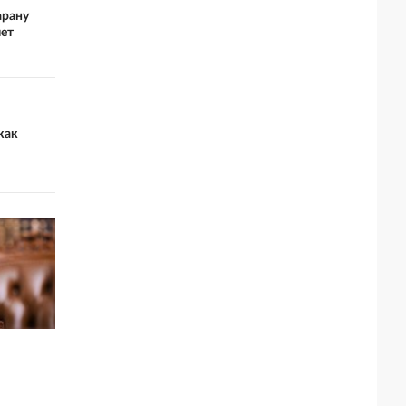
арану
лет
как