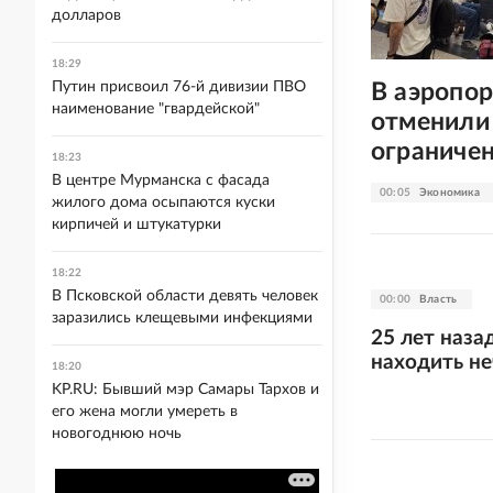
долларов
18:29
В аэропор
Путин присвоил 76-й дивизии ПВО
наименование "гвардейской"
отменили 
ограниче
18:23
В центре Мурманска с фасада
00:05
Экономика
жилого дома осыпаются куски
кирпичей и штукатурки
18:22
В Псковской области девять человек
00:00
Власть
заразились клещевыми инфекциями
25 лет наза
находить н
18:20
KP.RU: Бывший мэр Самары Тархов и
его жена могли умереть в
новогоднюю ночь