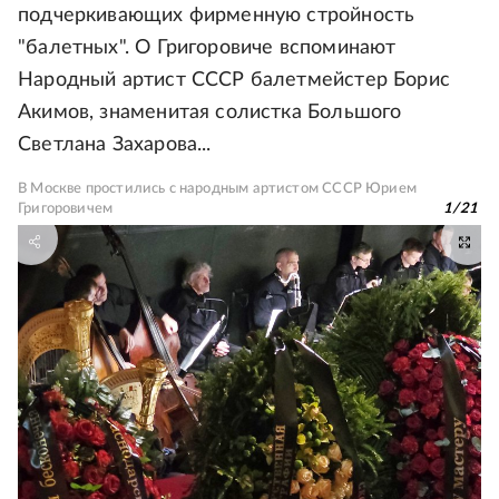
подчеркивающих фирменную стройность
"балетных". О Григоровиче вспоминают
Народный артист СССР балетмейстер Борис
Акимов, знаменитая солистка Большого
Светлана Захарова...
В Москве простились с народным артистом СССР Юрием
Григоровичем
1
/
21