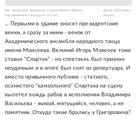
Как проходило прощание с хореографом Юрием
Автор:
Екатерина
Григоровичем в Большом театре
Басова
... Первыми в здание вносят президентские
венки, а сразу за ними - венок от
Академического ансамбля народного танца
имени Моисеева. Великий Игорь Моисеев тоже
ставил "Спартак" - но спектакль был признан
неудачным и в итоге был снят из репертуара. И
вместо привычного публике - статного,
осанистого "камзольного" Спартака на сцену
вылетел вождь рабов в исполнении Владимира
Васильева - живой, мятущийся, человек, а не
памятник. Откуда такие брались у Григоровича?