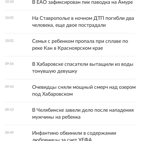
В ЕАО зафиксирован пик паводка на Амуре
10:10
На Ставрополье в ночном ДТП погибли два
10:05
человека, еще двое пострадали
Семья с ребенком пропала при сплаве по
10:02
реке Кан в Красноярском крае
В Хабаровске спасатели вытащили из воды
09:56
тонувшую девушку
Очевидцы сняли мощный смерч над озером
09:54
под Хабаровском
В Челябинске завели дело после нападения
09:53
мужчины на ребенка
Инфантино обвинили в содержании
09:49
любовницы за счет УЕФА